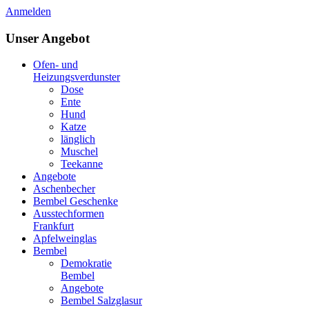
Anmelden
Unser Angebot
Ofen- und
Heizungsverdunster
Dose
Ente
Hund
Katze
länglich
Muschel
Teekanne
Angebote
Aschenbecher
Bembel Geschenke
Ausstechformen
Frankfurt
Apfelweinglas
Bembel
Demokratie
Bembel
Angebote
Bembel Salzglasur