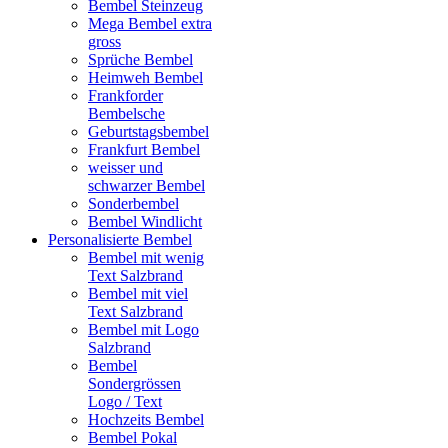
Bembel Steinzeug
Mega Bembel extra
gross
Sprüche Bembel
Heimweh Bembel
Frankforder
Bembelsche
Geburtstagsbembel
Frankfurt Bembel
weisser und
schwarzer Bembel
Sonderbembel
Bembel Windlicht
Personalisierte Bembel
Bembel mit wenig
Text Salzbrand
Bembel mit viel
Text Salzbrand
Bembel mit Logo
Salzbrand
Bembel
Sondergrössen
Logo / Text
Hochzeits Bembel
Bembel Pokal