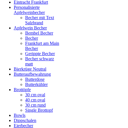
Eintracht Frankfurt
Personalisierte
Apfelweinbecher
Becher mit Text
Salzbrand
Apfelwein Becher
Bembel Becher
Becher
Frankfurt am Main
Becher
Gerippte Becher
Becher schwarz
matt
Bierkrüge Neutral
Butteraufbewahrung
Butterdose
Butterkühler
Brottöpfe
30 cm oval
40 cm oval
30 cm rund
Single Brottopf
Bowls
Dippschalen
Eierbecher