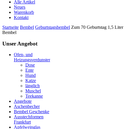
Alle Artikel
Neues
Warenkorb
Kontakt
Startseite
Bembel
Geburtstagsbembel
Zum 70 Geburtstag 1,5 Liter
Bembel
Unser Angebot
Ofen- und
Heizungsverdunster
Dose
Ente
Hund
Katze
länglich
Muschel
Teekanne
Angebote
Aschenbecher
Bembel Geschenke
Ausstechformen
Frankfurt
Apfelweinglas