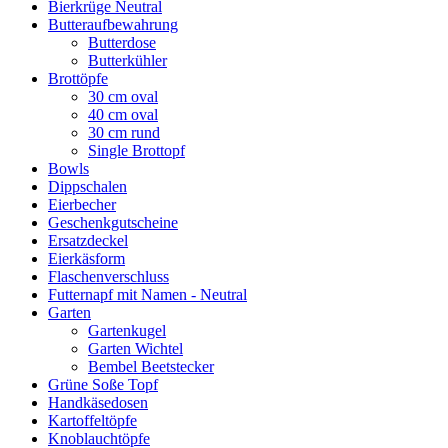
Bierkrüge Neutral
Butteraufbewahrung
Butterdose
Butterkühler
Brottöpfe
30 cm oval
40 cm oval
30 cm rund
Single Brottopf
Bowls
Dippschalen
Eierbecher
Geschenkgutscheine
Ersatzdeckel
Eierkäsform
Flaschenverschluss
Futternapf mit Namen - Neutral
Garten
Gartenkugel
Garten Wichtel
Bembel Beetstecker
Grüne Soße Topf
Handkäsedosen
Kartoffeltöpfe
Knoblauchtöpfe