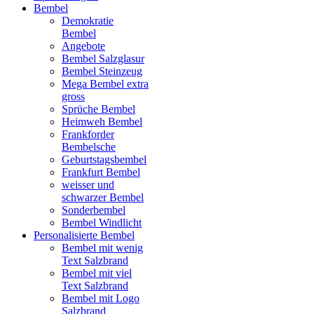
Bembel
Demokratie
Bembel
Angebote
Bembel Salzglasur
Bembel Steinzeug
Mega Bembel extra
gross
Sprüche Bembel
Heimweh Bembel
Frankforder
Bembelsche
Geburtstagsbembel
Frankfurt Bembel
weisser und
schwarzer Bembel
Sonderbembel
Bembel Windlicht
Personalisierte Bembel
Bembel mit wenig
Text Salzbrand
Bembel mit viel
Text Salzbrand
Bembel mit Logo
Salzbrand