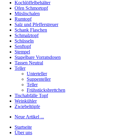
Kochlöffelbehälter
Ofen Schmortopf
Müslischalen
Rumtopf
Salz und Pfefferstreuer
Schank Flaschen
Schmalztopf
Schüsseln
Senftopf
Stempel
Stapelbare Vorratsdosen
Tassen Neutral
Teller
Unterteller
Suppenteller
Teller
Frühstücksbrettchen
Tischabfälle Topf
Weinkühler
Zwiebeltöpfe
Neue Artikel ...
Startseite
Über uns