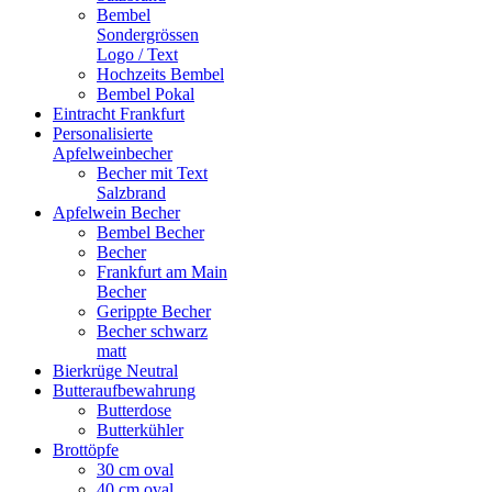
Bembel
Sondergrössen
Logo / Text
Hochzeits Bembel
Bembel Pokal
Eintracht Frankfurt
Personalisierte
Apfelweinbecher
Becher mit Text
Salzbrand
Apfelwein Becher
Bembel Becher
Becher
Frankfurt am Main
Becher
Gerippte Becher
Becher schwarz
matt
Bierkrüge Neutral
Butteraufbewahrung
Butterdose
Butterkühler
Brottöpfe
30 cm oval
40 cm oval