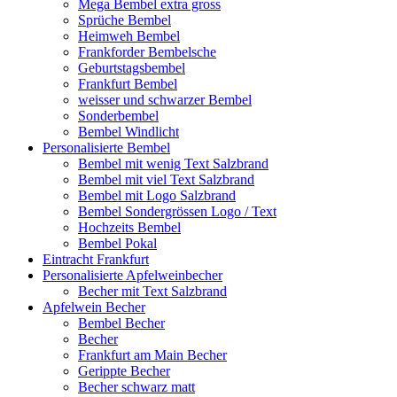
Mega Bembel extra gross
Sprüche Bembel
Heimweh Bembel
Frankforder Bembelsche
Geburtstagsbembel
Frankfurt Bembel
weisser und schwarzer Bembel
Sonderbembel
Bembel Windlicht
Personalisierte Bembel
Bembel mit wenig Text Salzbrand
Bembel mit viel Text Salzbrand
Bembel mit Logo Salzbrand
Bembel Sondergrössen Logo / Text
Hochzeits Bembel
Bembel Pokal
Eintracht Frankfurt
Personalisierte Apfelweinbecher
Becher mit Text Salzbrand
Apfelwein Becher
Bembel Becher
Becher
Frankfurt am Main Becher
Gerippte Becher
Becher schwarz matt