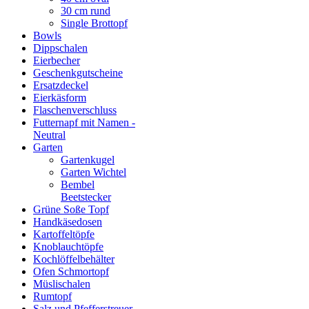
30 cm rund
Single Brottopf
Bowls
Dippschalen
Eierbecher
Geschenkgutscheine
Ersatzdeckel
Eierkäsform
Flaschenverschluss
Futternapf mit Namen -
Neutral
Garten
Gartenkugel
Garten Wichtel
Bembel
Beetstecker
Grüne Soße Topf
Handkäsedosen
Kartoffeltöpfe
Knoblauchtöpfe
Kochlöffelbehälter
Ofen Schmortopf
Müslischalen
Rumtopf
Salz und Pfefferstreuer