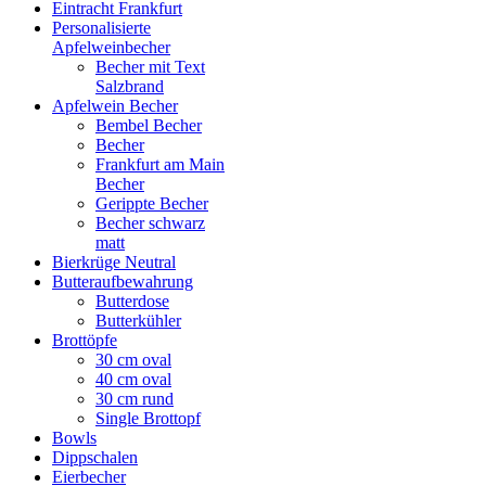
Eintracht Frankfurt
Personalisierte
Apfelweinbecher
Becher mit Text
Salzbrand
Apfelwein Becher
Bembel Becher
Becher
Frankfurt am Main
Becher
Gerippte Becher
Becher schwarz
matt
Bierkrüge Neutral
Butteraufbewahrung
Butterdose
Butterkühler
Brottöpfe
30 cm oval
40 cm oval
30 cm rund
Single Brottopf
Bowls
Dippschalen
Eierbecher