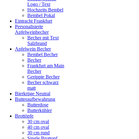
Logo / Text
Hochzeits Bembel
Bembel Pokal
Eintracht Frankfurt
Personalisierte
Apfelweinbecher
Becher mit Text
Salzbrand
Apfelwein Becher
Bembel Becher
Becher
Frankfurt am Main
Becher
Gerippte Becher
Becher schwarz
matt
Bierkrüge Neutral
Butteraufbewahrung
Butterdose
Butterkühler
Brottöpfe
30 cm oval
40 cm oval
30 cm rund
Single Brottopf