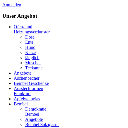
Anmelden
Unser Angebot
Ofen- und
Heizungsverdunster
Dose
Ente
Hund
Katze
länglich
Muschel
Teekanne
Angebote
Aschenbecher
Bembel Geschenke
Ausstechformen
Frankfurt
Apfelweinglas
Bembel
Demokratie
Bembel
Angebote
Bembel Salzglasur