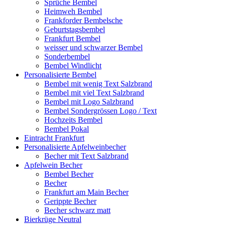
Sprüche Bembel
Heimweh Bembel
Frankforder Bembelsche
Geburtstagsbembel
Frankfurt Bembel
weisser und schwarzer Bembel
Sonderbembel
Bembel Windlicht
Personalisierte Bembel
Bembel mit wenig Text Salzbrand
Bembel mit viel Text Salzbrand
Bembel mit Logo Salzbrand
Bembel Sondergrössen Logo / Text
Hochzeits Bembel
Bembel Pokal
Eintracht Frankfurt
Personalisierte Apfelweinbecher
Becher mit Text Salzbrand
Apfelwein Becher
Bembel Becher
Becher
Frankfurt am Main Becher
Gerippte Becher
Becher schwarz matt
Bierkrüge Neutral