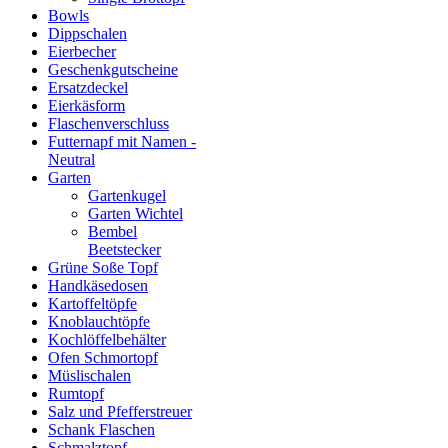
Bowls
Dippschalen
Eierbecher
Geschenkgutscheine
Ersatzdeckel
Eierkäsform
Flaschenverschluss
Futternapf mit Namen -
Neutral
Garten
Gartenkugel
Garten Wichtel
Bembel
Beetstecker
Grüne Soße Topf
Handkäsedosen
Kartoffeltöpfe
Knoblauchtöpfe
Kochlöffelbehälter
Ofen Schmortopf
Müslischalen
Rumtopf
Salz und Pfefferstreuer
Schank Flaschen
Schmalztopf