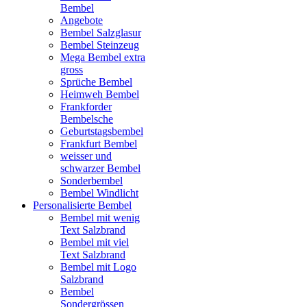
Bembel
Angebote
Bembel Salzglasur
Bembel Steinzeug
Mega Bembel extra
gross
Sprüche Bembel
Heimweh Bembel
Frankforder
Bembelsche
Geburtstagsbembel
Frankfurt Bembel
weisser und
schwarzer Bembel
Sonderbembel
Bembel Windlicht
Personalisierte Bembel
Bembel mit wenig
Text Salzbrand
Bembel mit viel
Text Salzbrand
Bembel mit Logo
Salzbrand
Bembel
Sondergrössen