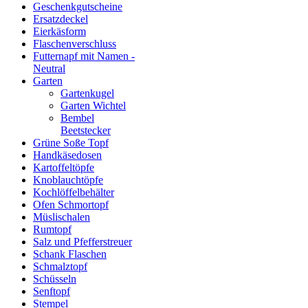
Geschenkgutscheine
Ersatzdeckel
Eierkäsform
Flaschenverschluss
Futternapf mit Namen -
Neutral
Garten
Gartenkugel
Garten Wichtel
Bembel
Beetstecker
Grüne Soße Topf
Handkäsedosen
Kartoffeltöpfe
Knoblauchtöpfe
Kochlöffelbehälter
Ofen Schmortopf
Müslischalen
Rumtopf
Salz und Pfefferstreuer
Schank Flaschen
Schmalztopf
Schüsseln
Senftopf
Stempel