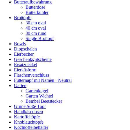
Butteraufbewahrung
Butterdose
Butterkühler
Brottöpfe
30 cm oval
40 cm oval
30 cm rund
Single Brottopf
Bowls
Dippschalen
Eierbecher
Geschenkgutscheine
Ersatzdeckel
Eierkäsform
Flaschenverschluss
Futternapf mit Namen - Neutral
Garten
Gartenkugel
Garten Wichtel
Bembel Beetstecker
Grüne Soße Topf
Handkäsedosen
Kartoffeltöpfe
Knoblauchtöpfe
Kochlöffelbehälter