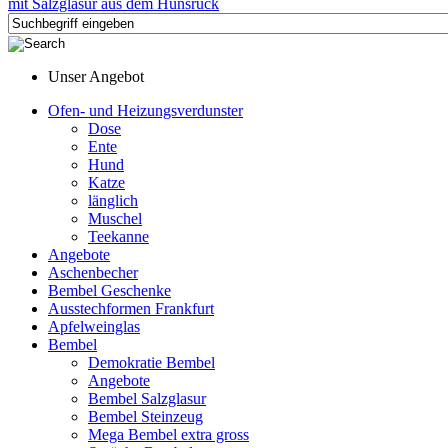
Unser Angebot
Ofen- und Heizungsverdunster
Dose
Ente
Hund
Katze
länglich
Muschel
Teekanne
Angebote
Aschenbecher
Bembel Geschenke
Ausstechformen Frankfurt
Apfelweinglas
Bembel
Demokratie Bembel
Angebote
Bembel Salzglasur
Bembel Steinzeug
Mega Bembel extra gross