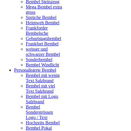
Bembel Steinzeug
Mega Bembel extra
gross
Sprüche Bembel
Heimweh Bembel
Frankforder
Bembelsche
Geburtstagsbembel
Frankfurt Bembel
weisser und
schwarzer Bembel
Sonderbembel
Bembel Windlicht
Personalisierte Bembel
Bembel mit wenig
Text Salzbrand
Bembel mit viel
Text Salzbrand
Bembel mit Logo
Salzbrand
Bembel
Sondergrössen
Logo / Text
Hochzeits Bembel
Bembel Pokal