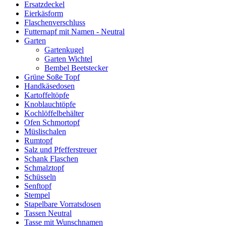
Ersatzdeckel
Eierkäsform
Flaschenverschluss
Futternapf mit Namen - Neutral
Garten
Gartenkugel
Garten Wichtel
Bembel Beetstecker
Grüne Soße Topf
Handkäsedosen
Kartoffeltöpfe
Knoblauchtöpfe
Kochlöffelbehälter
Ofen Schmortopf
Müslischalen
Rumtopf
Salz und Pfefferstreuer
Schank Flaschen
Schmalztopf
Schüsseln
Senftopf
Stempel
Stapelbare Vorratsdosen
Tassen Neutral
Tasse mit Wunschnamen