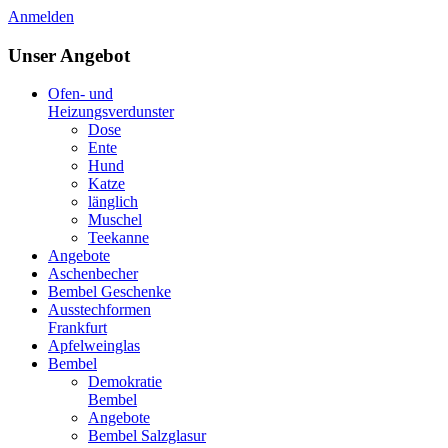
Anmelden
Unser Angebot
Ofen- und
Heizungsverdunster
Dose
Ente
Hund
Katze
länglich
Muschel
Teekanne
Angebote
Aschenbecher
Bembel Geschenke
Ausstechformen
Frankfurt
Apfelweinglas
Bembel
Demokratie
Bembel
Angebote
Bembel Salzglasur