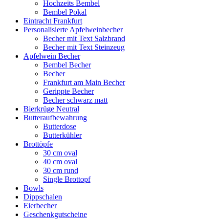
Hochzeits Bembel
Bembel Pokal
Eintracht Frankfurt
Personalisierte Apfelweinbecher
Becher mit Text Salzbrand
Becher mit Text Steinzeug
Apfelwein Becher
Bembel Becher
Becher
Frankfurt am Main Becher
Gerippte Becher
Becher schwarz matt
Bierkrüge Neutral
Butteraufbewahrung
Butterdose
Butterkühler
Brottöpfe
30 cm oval
40 cm oval
30 cm rund
Single Brottopf
Bowls
Dippschalen
Eierbecher
Geschenkgutscheine