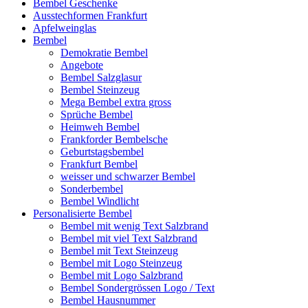
Bembel Geschenke
Ausstechformen Frankfurt
Apfelweinglas
Bembel
Demokratie Bembel
Angebote
Bembel Salzglasur
Bembel Steinzeug
Mega Bembel extra gross
Sprüche Bembel
Heimweh Bembel
Frankforder Bembelsche
Geburtstagsbembel
Frankfurt Bembel
weisser und schwarzer Bembel
Sonderbembel
Bembel Windlicht
Personalisierte Bembel
Bembel mit wenig Text Salzbrand
Bembel mit viel Text Salzbrand
Bembel mit Text Steinzeug
Bembel mit Logo Steinzeug
Bembel mit Logo Salzbrand
Bembel Sondergrössen Logo / Text
Bembel Hausnummer