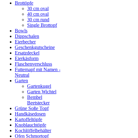
Brottöpfe
30 cm oval
40 cm oval
30 cm rund
Single Brottopf
Bowls
Dippschalen
Eierbecher
Geschenkgutscheine
Ersatzdeckel
Eierkäsform
Flaschenverschluss
Futternapf mit Namen -
Neutral
Garten
Gartenkugel
Garten Wichtel
Bembel
Beetstecker
Grüne Soße Topf
Handkäsedosen
Kartoffeltöpfe
Knoblauchtöpfe
Kochlöffelbehälter
Ofen Schmortopf