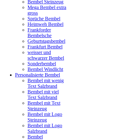
Bembel Steinzeug
Mega Bembel extra
gross
Sprüche Bembel
Heimweh Bembel
Frankforder
Bembelsche
Geburtstagsbembel
Frankfurt Bembel
weisser und
schwarzer Bembel
Sonderbembel
Bembel Windlicht
Personalisierte Bembel
Bembel mit wenig
Text Salzbrand
Bembel mit viel
Text Salzbrand
Bembel mit Text
Steinzeug
Bembel mit Logo
Steinzeug
Bembel mit Logo
Salzbrand
Bembel