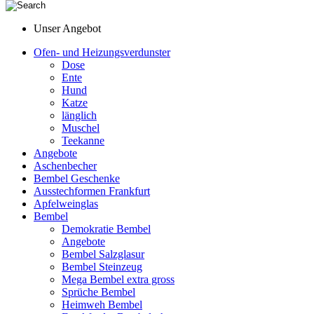
Unser Angebot
Ofen- und Heizungsverdunster
Dose
Ente
Hund
Katze
länglich
Muschel
Teekanne
Angebote
Aschenbecher
Bembel Geschenke
Ausstechformen Frankfurt
Apfelweinglas
Bembel
Demokratie Bembel
Angebote
Bembel Salzglasur
Bembel Steinzeug
Mega Bembel extra gross
Sprüche Bembel
Heimweh Bembel