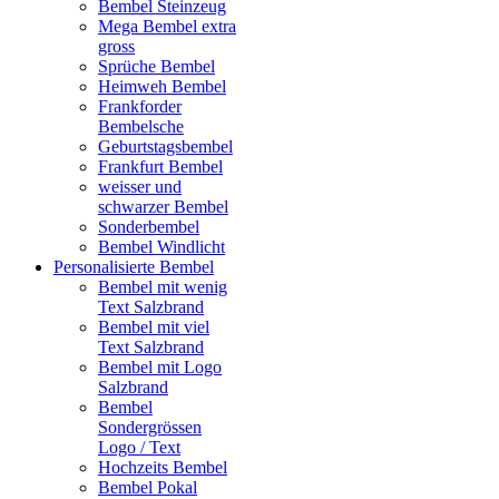
Bembel Steinzeug
Mega Bembel extra
gross
Sprüche Bembel
Heimweh Bembel
Frankforder
Bembelsche
Geburtstagsbembel
Frankfurt Bembel
weisser und
schwarzer Bembel
Sonderbembel
Bembel Windlicht
Personalisierte Bembel
Bembel mit wenig
Text Salzbrand
Bembel mit viel
Text Salzbrand
Bembel mit Logo
Salzbrand
Bembel
Sondergrössen
Logo / Text
Hochzeits Bembel
Bembel Pokal