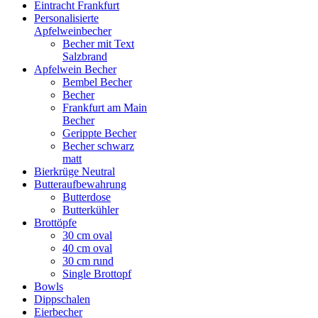
Eintracht Frankfurt
Personalisierte
Apfelweinbecher
Becher mit Text
Salzbrand
Apfelwein Becher
Bembel Becher
Becher
Frankfurt am Main
Becher
Gerippte Becher
Becher schwarz
matt
Bierkrüge Neutral
Butteraufbewahrung
Butterdose
Butterkühler
Brottöpfe
30 cm oval
40 cm oval
30 cm rund
Single Brottopf
Bowls
Dippschalen
Eierbecher