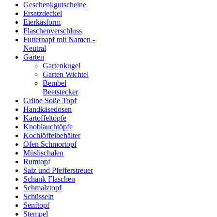
Geschenkgutscheine
Ersatzdeckel
Eierkäsform
Flaschenverschluss
Futternapf mit Namen -
Neutral
Garten
Gartenkugel
Garten Wichtel
Bembel
Beetstecker
Grüne Soße Topf
Handkäsedosen
Kartoffeltöpfe
Knoblauchtöpfe
Kochlöffelbehälter
Ofen Schmortopf
Müslischalen
Rumtopf
Salz und Pfefferstreuer
Schank Flaschen
Schmalztopf
Schüsseln
Senftopf
Stempel