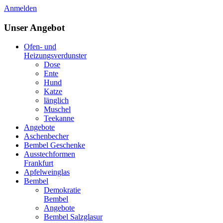
Anmelden
Unser Angebot
Ofen- und
Heizungsverdunster
Dose
Ente
Hund
Katze
länglich
Muschel
Teekanne
Angebote
Aschenbecher
Bembel Geschenke
Ausstechformen
Frankfurt
Apfelweinglas
Bembel
Demokratie
Bembel
Angebote
Bembel Salzglasur