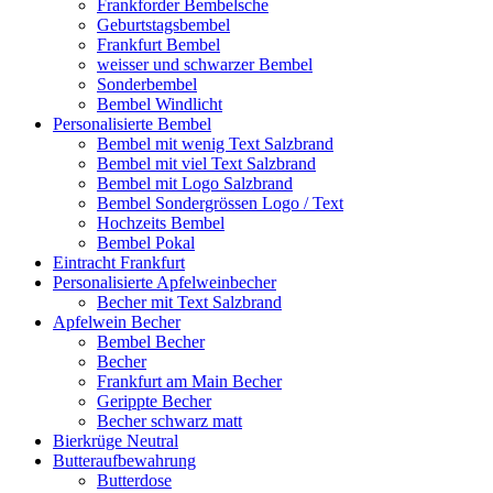
Frankforder Bembelsche
Geburtstagsbembel
Frankfurt Bembel
weisser und schwarzer Bembel
Sonderbembel
Bembel Windlicht
Personalisierte Bembel
Bembel mit wenig Text Salzbrand
Bembel mit viel Text Salzbrand
Bembel mit Logo Salzbrand
Bembel Sondergrössen Logo / Text
Hochzeits Bembel
Bembel Pokal
Eintracht Frankfurt
Personalisierte Apfelweinbecher
Becher mit Text Salzbrand
Apfelwein Becher
Bembel Becher
Becher
Frankfurt am Main Becher
Gerippte Becher
Becher schwarz matt
Bierkrüge Neutral
Butteraufbewahrung
Butterdose