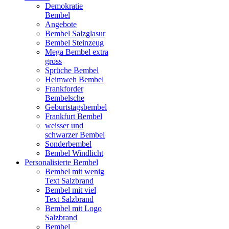
Demokratie
Bembel
Angebote
Bembel Salzglasur
Bembel Steinzeug
Mega Bembel extra
gross
Sprüche Bembel
Heimweh Bembel
Frankforder
Bembelsche
Geburtstagsbembel
Frankfurt Bembel
weisser und
schwarzer Bembel
Sonderbembel
Bembel Windlicht
Personalisierte Bembel
Bembel mit wenig
Text Salzbrand
Bembel mit viel
Text Salzbrand
Bembel mit Logo
Salzbrand
Bembel