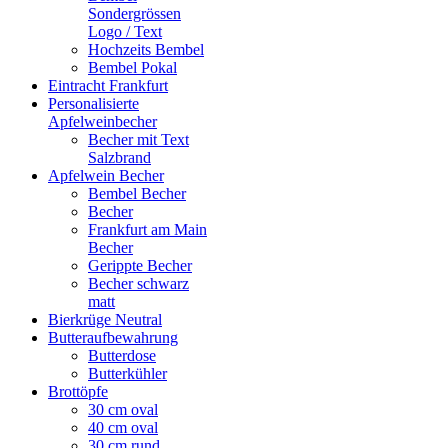
Sondergrössen
Logo / Text
Hochzeits Bembel
Bembel Pokal
Eintracht Frankfurt
Personalisierte
Apfelweinbecher
Becher mit Text
Salzbrand
Apfelwein Becher
Bembel Becher
Becher
Frankfurt am Main
Becher
Gerippte Becher
Becher schwarz
matt
Bierkrüge Neutral
Butteraufbewahrung
Butterdose
Butterkühler
Brottöpfe
30 cm oval
40 cm oval
30 cm rund