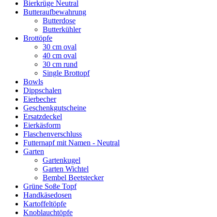
Bierkrüge Neutral
Butteraufbewahrung
Butterdose
Butterkühler
Brottöpfe
30 cm oval
40 cm oval
30 cm rund
Single Brottopf
Bowls
Dippschalen
Eierbecher
Geschenkgutscheine
Ersatzdeckel
Eierkäsform
Flaschenverschluss
Futternapf mit Namen - Neutral
Garten
Gartenkugel
Garten Wichtel
Bembel Beetstecker
Grüne Soße Topf
Handkäsedosen
Kartoffeltöpfe
Knoblauchtöpfe