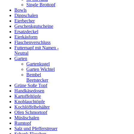
Single Brottopf
Bowls
Dippschalen
Eierbecher
Geschenkgutscheine
Ersatzdeckel
Eierkäsform
Flaschenverschluss
Futternapf mit Namen -
Neutral
Garten
Gartenkugel
Garten Wichtel
Bembel
Beetstecker
Grüne Soße Topf
Handkäsedosen
Kartoffeltöpfe
Knoblauchtöpfe
Kochlöffelbehälter
Ofen Schmortopf
Müslischalen
Rumtopf
Salz und Pfefferstreuer
Schank Flaschen