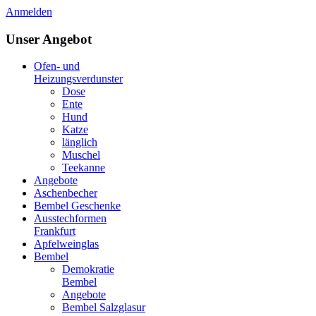
Anmelden
Unser Angebot
Ofen- und
Heizungsverdunster
Dose
Ente
Hund
Katze
länglich
Muschel
Teekanne
Angebote
Aschenbecher
Bembel Geschenke
Ausstechformen
Frankfurt
Apfelweinglas
Bembel
Demokratie
Bembel
Angebote
Bembel Salzglasur