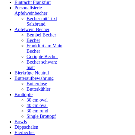
Eintracht Frankfurt
Personalisierte
Apfelweinbecher
Becher mit Text
Salzbrand
Apfelwein Becher
Bembel Becher
Becher
Frankfurt am Main
Becher
Gerippte Becher
Becher schwarz
matt
Bierkrüge Neutral
Butteraufbewahrung
Butterdose
Butterkühler
Brottöpfe
30 cm oval
40 cm oval
30 cm rund
Single Brottopf
Bowls
Dippschalen
Eierbecher