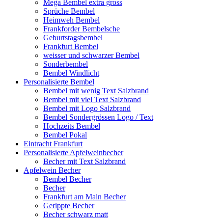
Mega Bembel extra gross
Sprüche Bembel
Heimweh Bembel
Frankforder Bembelsche
Geburtstagsbembel
Frankfurt Bembel
weisser und schwarzer Bembel
Sonderbembel
Bembel Windlicht
Personalisierte Bembel
Bembel mit wenig Text Salzbrand
Bembel mit viel Text Salzbrand
Bembel mit Logo Salzbrand
Bembel Sondergrössen Logo / Text
Hochzeits Bembel
Bembel Pokal
Eintracht Frankfurt
Personalisierte Apfelweinbecher
Becher mit Text Salzbrand
Apfelwein Becher
Bembel Becher
Becher
Frankfurt am Main Becher
Gerippte Becher
Becher schwarz matt