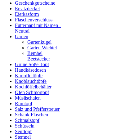
Geschenkgutscheine
Ersatzdeckel
Eierkäsform
Flaschenverschluss
Futternapf mit Namen -
Neutral
Garten
Gartenkugel
Garten Wichtel
Bembel
Beetstecker
Grüne Soße Topf
Handkäsedosen
Kartoffeltöpfe
Knoblauchtöpfe
Kochlöffelbehälter
Ofen Schmortopf
Müslischalen
Rumtopf
Salz und Pfefferstreuer
Schank Flaschen
Schmalztopf
Schüsseln
Senftopf
Stempel