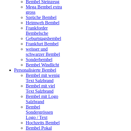
Bembel Steinzeug
Mega Bembel extra
gross
Sprüche Bembel
Heimweh Bembel
Frankforder
Bembelsche
Geburtstagsbembel
Frankfurt Bembel
weisser und
schwarzer Bembel
Sonderbembel
Bembel Windlicht
Personalisierte Bembel
Bembel mit wenig
Text Salzbrand
Bembel mit viel
Text Salzbrand
Bembel mit Logo
Salzbrand
Bembel
Sondergrössen
Logo / Text
Hochzeits Bembel
Bembel Pokal