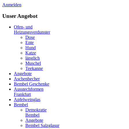
Anmelden
Unser Angebot
Ofen- und
Heizungsverdunster
Dose
Ente
Hund
Katze
länglich
Muschel
Teekanne
Angebote
Aschenbecher
Bembel Geschenke
Ausstechformen
Frankfurt
Apfelweinglas
Bembel
Demokratie
Bembel
Angebote
Bembel Salzglasur