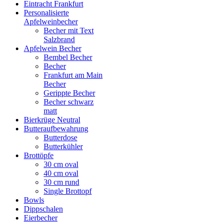
Eintracht Frankfurt
Personalisierte
Apfelweinbecher
Becher mit Text
Salzbrand
Apfelwein Becher
Bembel Becher
Becher
Frankfurt am Main
Becher
Gerippte Becher
Becher schwarz
matt
Bierkrüge Neutral
Butteraufbewahrung
Butterdose
Butterkühler
Brottöpfe
30 cm oval
40 cm oval
30 cm rund
Single Brottopf
Bowls
Dippschalen
Eierbecher