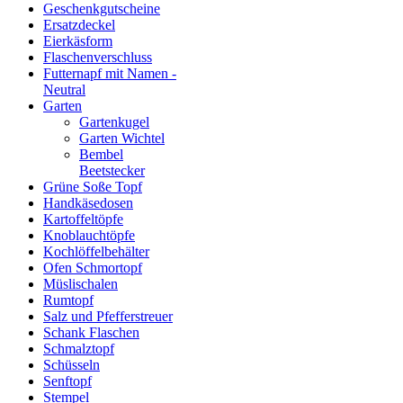
Geschenkgutscheine
Ersatzdeckel
Eierkäsform
Flaschenverschluss
Futternapf mit Namen -
Neutral
Garten
Gartenkugel
Garten Wichtel
Bembel
Beetstecker
Grüne Soße Topf
Handkäsedosen
Kartoffeltöpfe
Knoblauchtöpfe
Kochlöffelbehälter
Ofen Schmortopf
Müslischalen
Rumtopf
Salz und Pfefferstreuer
Schank Flaschen
Schmalztopf
Schüsseln
Senftopf
Stempel