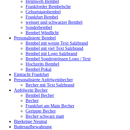
Heimweh Bembel
Frankforder Bembelsche
Geburtstagsbembel
Frankfurt Bembel
weisser und schwarzer Bembel
Sonderbembel
Bembel Windlicht
Personalisierte Bembel
Bembel mit wenig Text Salzbrand
Bembel mit viel Text Salzbrand
Bembel mit Logo Salzbrand
Bembel Sondergrössen Logo / Text
Hochzeits Bembel
Bembel Pokal
Eintracht Frankfurt
Personalisierte Apfelweinbecher
Becher mit Text Salzbrand
Apfelwein Becher
Bembel Becher
Becher
Frankfurt am Main Becher
Gerippte Becher
Becher schwarz matt
Bierkrüge Neutral
Butteraufbewahrung