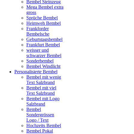
Bembel Steinzeug
Mega Bembel extra
gross
Sprüche Bembel
Heimweh Bembel
Frankforder
Bembelsche
Geburtstagsbembel
Frankfurt Bembel
weisser und
schwarzer Bembel
Sonderbembel
Bembel Windlicht
Personalisierte Bembel
Bembel mit wenig
Text Salzbrand
Bembel mit viel
Text Salzbrand
Bembel mit Logo
Salzbrand
Bembel
Sondergrössen
Logo / Text
Hochzeits Bembel
Bembel Pokal