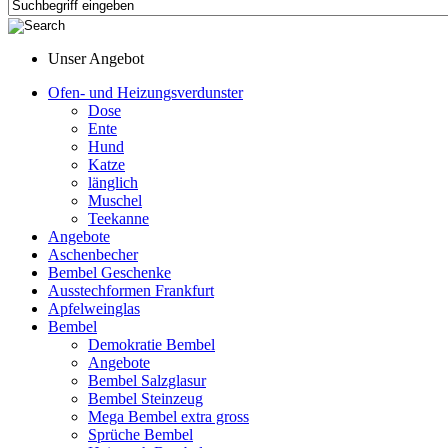
Unser Angebot
Ofen- und Heizungsverdunster
Dose
Ente
Hund
Katze
länglich
Muschel
Teekanne
Angebote
Aschenbecher
Bembel Geschenke
Ausstechformen Frankfurt
Apfelweinglas
Bembel
Demokratie Bembel
Angebote
Bembel Salzglasur
Bembel Steinzeug
Mega Bembel extra gross
Sprüche Bembel