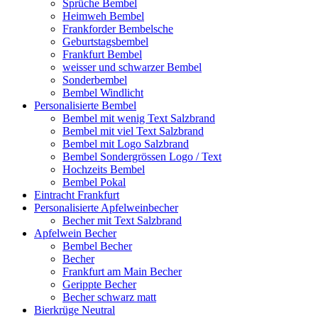
Sprüche Bembel
Heimweh Bembel
Frankforder Bembelsche
Geburtstagsbembel
Frankfurt Bembel
weisser und schwarzer Bembel
Sonderbembel
Bembel Windlicht
Personalisierte Bembel
Bembel mit wenig Text Salzbrand
Bembel mit viel Text Salzbrand
Bembel mit Logo Salzbrand
Bembel Sondergrössen Logo / Text
Hochzeits Bembel
Bembel Pokal
Eintracht Frankfurt
Personalisierte Apfelweinbecher
Becher mit Text Salzbrand
Apfelwein Becher
Bembel Becher
Becher
Frankfurt am Main Becher
Gerippte Becher
Becher schwarz matt
Bierkrüge Neutral