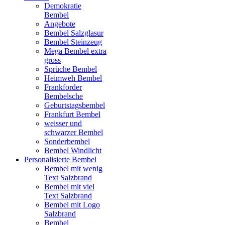
Demokratie
Bembel
Angebote
Bembel Salzglasur
Bembel Steinzeug
Mega Bembel extra
gross
Sprüche Bembel
Heimweh Bembel
Frankforder
Bembelsche
Geburtstagsbembel
Frankfurt Bembel
weisser und
schwarzer Bembel
Sonderbembel
Bembel Windlicht
Personalisierte Bembel
Bembel mit wenig
Text Salzbrand
Bembel mit viel
Text Salzbrand
Bembel mit Logo
Salzbrand
Bembel