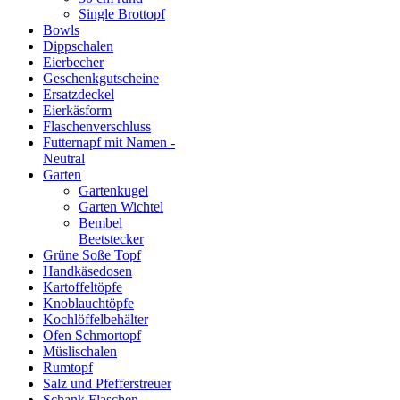
Single Brottopf
Bowls
Dippschalen
Eierbecher
Geschenkgutscheine
Ersatzdeckel
Eierkäsform
Flaschenverschluss
Futternapf mit Namen -
Neutral
Garten
Gartenkugel
Garten Wichtel
Bembel
Beetstecker
Grüne Soße Topf
Handkäsedosen
Kartoffeltöpfe
Knoblauchtöpfe
Kochlöffelbehälter
Ofen Schmortopf
Müslischalen
Rumtopf
Salz und Pfefferstreuer
Schank Flaschen