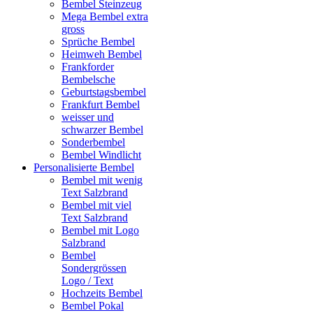
Bembel Steinzeug
Mega Bembel extra
gross
Sprüche Bembel
Heimweh Bembel
Frankforder
Bembelsche
Geburtstagsbembel
Frankfurt Bembel
weisser und
schwarzer Bembel
Sonderbembel
Bembel Windlicht
Personalisierte Bembel
Bembel mit wenig
Text Salzbrand
Bembel mit viel
Text Salzbrand
Bembel mit Logo
Salzbrand
Bembel
Sondergrössen
Logo / Text
Hochzeits Bembel
Bembel Pokal