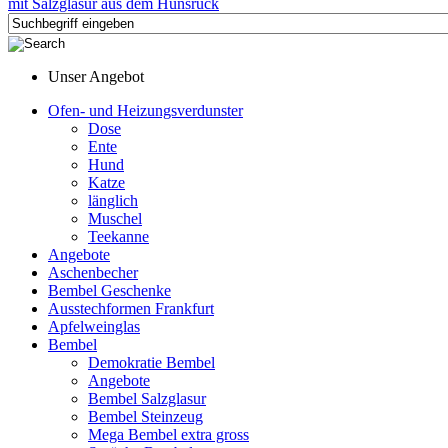
Unser Angebot
Ofen- und Heizungsverdunster
Dose
Ente
Hund
Katze
länglich
Muschel
Teekanne
Angebote
Aschenbecher
Bembel Geschenke
Ausstechformen Frankfurt
Apfelweinglas
Bembel
Demokratie Bembel
Angebote
Bembel Salzglasur
Bembel Steinzeug
Mega Bembel extra gross