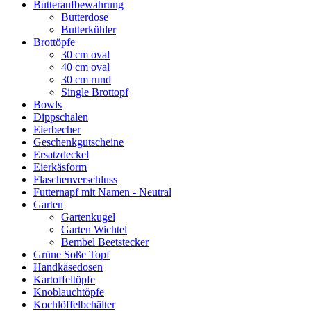
Butteraufbewahrung
Butterdose
Butterkühler
Brottöpfe
30 cm oval
40 cm oval
30 cm rund
Single Brottopf
Bowls
Dippschalen
Eierbecher
Geschenkgutscheine
Ersatzdeckel
Eierkäsform
Flaschenverschluss
Futternapf mit Namen - Neutral
Garten
Gartenkugel
Garten Wichtel
Bembel Beetstecker
Grüne Soße Topf
Handkäsedosen
Kartoffeltöpfe
Knoblauchtöpfe
Kochlöffelbehälter