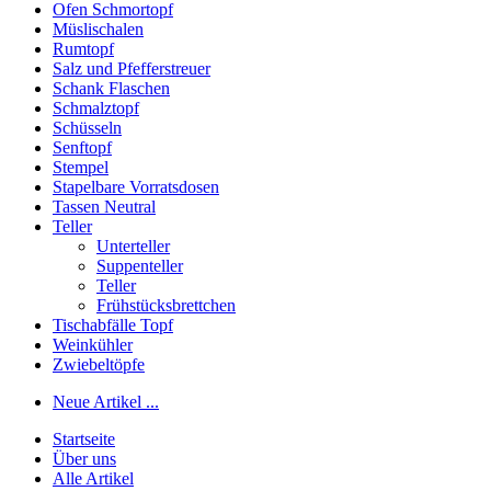
Ofen Schmortopf
Müslischalen
Rumtopf
Salz und Pfefferstreuer
Schank Flaschen
Schmalztopf
Schüsseln
Senftopf
Stempel
Stapelbare Vorratsdosen
Tassen Neutral
Teller
Unterteller
Suppenteller
Teller
Frühstücksbrettchen
Tischabfälle Topf
Weinkühler
Zwiebeltöpfe
Neue Artikel ...
Startseite
Über uns
Alle Artikel