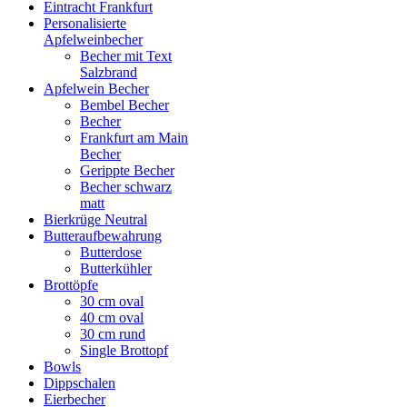
Eintracht Frankfurt
Personalisierte
Apfelweinbecher
Becher mit Text
Salzbrand
Apfelwein Becher
Bembel Becher
Becher
Frankfurt am Main
Becher
Gerippte Becher
Becher schwarz
matt
Bierkrüge Neutral
Butteraufbewahrung
Butterdose
Butterkühler
Brottöpfe
30 cm oval
40 cm oval
30 cm rund
Single Brottopf
Bowls
Dippschalen
Eierbecher