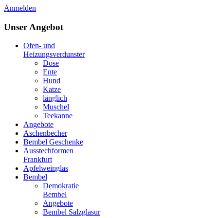
Anmelden
Unser Angebot
Ofen- und
Heizungsverdunster
Dose
Ente
Hund
Katze
länglich
Muschel
Teekanne
Angebote
Aschenbecher
Bembel Geschenke
Ausstechformen
Frankfurt
Apfelweinglas
Bembel
Demokratie
Bembel
Angebote
Bembel Salzglasur