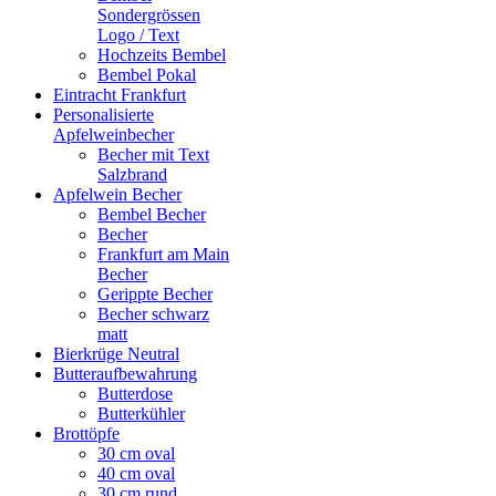
Sondergrössen
Logo / Text
Hochzeits Bembel
Bembel Pokal
Eintracht Frankfurt
Personalisierte
Apfelweinbecher
Becher mit Text
Salzbrand
Apfelwein Becher
Bembel Becher
Becher
Frankfurt am Main
Becher
Gerippte Becher
Becher schwarz
matt
Bierkrüge Neutral
Butteraufbewahrung
Butterdose
Butterkühler
Brottöpfe
30 cm oval
40 cm oval
30 cm rund