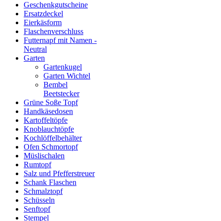
Geschenkgutscheine
Ersatzdeckel
Eierkäsform
Flaschenverschluss
Futternapf mit Namen -
Neutral
Garten
Gartenkugel
Garten Wichtel
Bembel
Beetstecker
Grüne Soße Topf
Handkäsedosen
Kartoffeltöpfe
Knoblauchtöpfe
Kochlöffelbehälter
Ofen Schmortopf
Müslischalen
Rumtopf
Salz und Pfefferstreuer
Schank Flaschen
Schmalztopf
Schüsseln
Senftopf
Stempel