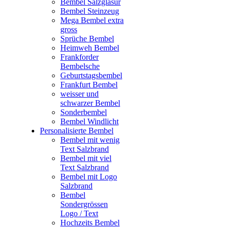
Bembel Salzglasur
Bembel Steinzeug
Mega Bembel extra
gross
Sprüche Bembel
Heimweh Bembel
Frankforder
Bembelsche
Geburtstagsbembel
Frankfurt Bembel
weisser und
schwarzer Bembel
Sonderbembel
Bembel Windlicht
Personalisierte Bembel
Bembel mit wenig
Text Salzbrand
Bembel mit viel
Text Salzbrand
Bembel mit Logo
Salzbrand
Bembel
Sondergrössen
Logo / Text
Hochzeits Bembel