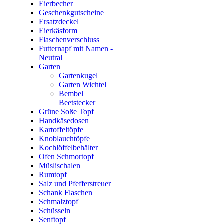
Eierbecher
Geschenkgutscheine
Ersatzdeckel
Eierkäsform
Flaschenverschluss
Futternapf mit Namen -
Neutral
Garten
Gartenkugel
Garten Wichtel
Bembel
Beetstecker
Grüne Soße Topf
Handkäsedosen
Kartoffeltöpfe
Knoblauchtöpfe
Kochlöffelbehälter
Ofen Schmortopf
Müslischalen
Rumtopf
Salz und Pfefferstreuer
Schank Flaschen
Schmalztopf
Schüsseln
Senftopf