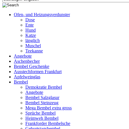
Ofen- und Heizungsverdunster
Dose
Ente
Hund
Katze
länglich
Muschel
Teekanne
Angebote
Aschenbecher
Bembel Geschenke
Ausstechformen Frankfurt
Apfelweinglas
Bembel
Demokratie Bembel
Angebote
Bembel Salzglasur
Bembel Steinzeug
Mega Bembel extra gross
Sprüche Bembel
Heimweh Bembel
Frankforder Bembelsche
Geburtstagsbembel