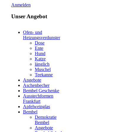
Anmelden
Unser Angebot
Ofen- und
Heizungsverdunster
Dose
Ente
Hund
Katze
länglich
Muschel
Teekanne
Angebote
Aschenbecher
Bembel Geschenke
Ausstechformen
Frankfurt
Apfelweinglas
Bembel
Demokratie
Bembel
Angebote