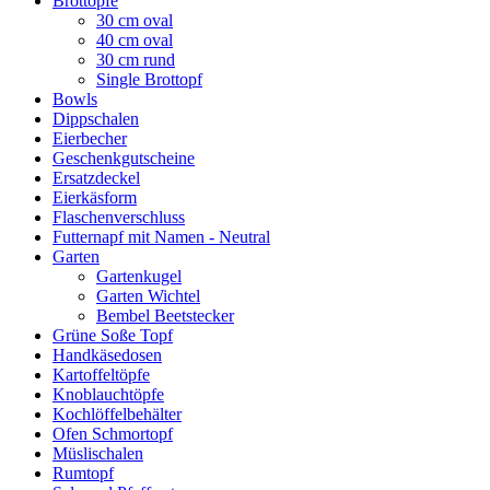
Brottöpfe
30 cm oval
40 cm oval
30 cm rund
Single Brottopf
Bowls
Dippschalen
Eierbecher
Geschenkgutscheine
Ersatzdeckel
Eierkäsform
Flaschenverschluss
Futternapf mit Namen - Neutral
Garten
Gartenkugel
Garten Wichtel
Bembel Beetstecker
Grüne Soße Topf
Handkäsedosen
Kartoffeltöpfe
Knoblauchtöpfe
Kochlöffelbehälter
Ofen Schmortopf
Müslischalen
Rumtopf