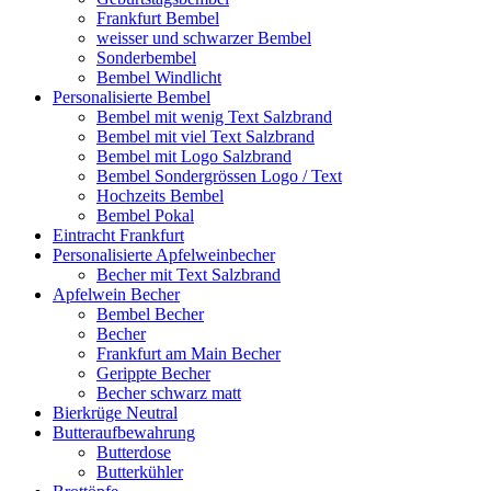
Frankfurt Bembel
weisser und schwarzer Bembel
Sonderbembel
Bembel Windlicht
Personalisierte Bembel
Bembel mit wenig Text Salzbrand
Bembel mit viel Text Salzbrand
Bembel mit Logo Salzbrand
Bembel Sondergrössen Logo / Text
Hochzeits Bembel
Bembel Pokal
Eintracht Frankfurt
Personalisierte Apfelweinbecher
Becher mit Text Salzbrand
Apfelwein Becher
Bembel Becher
Becher
Frankfurt am Main Becher
Gerippte Becher
Becher schwarz matt
Bierkrüge Neutral
Butteraufbewahrung
Butterdose
Butterkühler