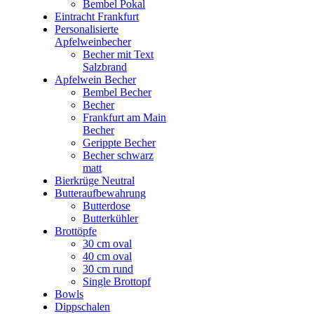
Bembel Pokal
Eintracht Frankfurt
Personalisierte
Apfelweinbecher
Becher mit Text
Salzbrand
Apfelwein Becher
Bembel Becher
Becher
Frankfurt am Main
Becher
Gerippte Becher
Becher schwarz
matt
Bierkrüge Neutral
Butteraufbewahrung
Butterdose
Butterkühler
Brottöpfe
30 cm oval
40 cm oval
30 cm rund
Single Brottopf
Bowls
Dippschalen