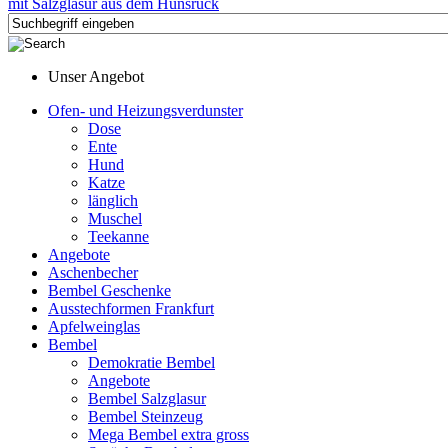
Unser Angebot
Ofen- und Heizungsverdunster
Dose
Ente
Hund
Katze
länglich
Muschel
Teekanne
Angebote
Aschenbecher
Bembel Geschenke
Ausstechformen Frankfurt
Apfelweinglas
Bembel
Demokratie Bembel
Angebote
Bembel Salzglasur
Bembel Steinzeug
Mega Bembel extra gross