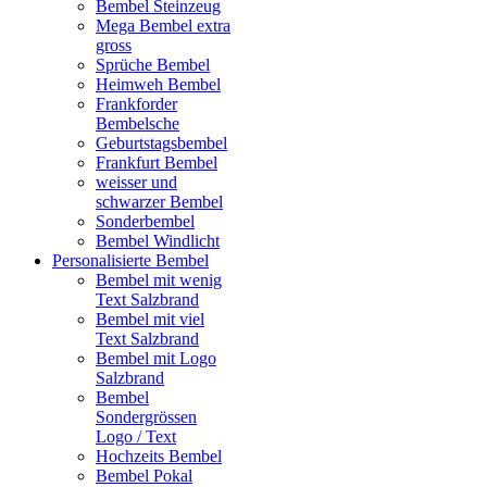
Bembel Steinzeug
Mega Bembel extra
gross
Sprüche Bembel
Heimweh Bembel
Frankforder
Bembelsche
Geburtstagsbembel
Frankfurt Bembel
weisser und
schwarzer Bembel
Sonderbembel
Bembel Windlicht
Personalisierte Bembel
Bembel mit wenig
Text Salzbrand
Bembel mit viel
Text Salzbrand
Bembel mit Logo
Salzbrand
Bembel
Sondergrössen
Logo / Text
Hochzeits Bembel
Bembel Pokal