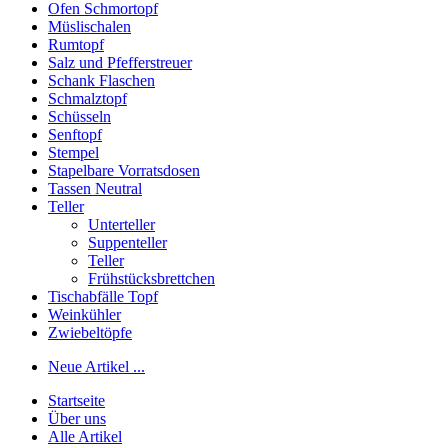
Ofen Schmortopf
Müslischalen
Rumtopf
Salz und Pfefferstreuer
Schank Flaschen
Schmalztopf
Schüsseln
Senftopf
Stempel
Stapelbare Vorratsdosen
Tassen Neutral
Teller
Unterteller
Suppenteller
Teller
Frühstücksbrettchen
Tischabfälle Topf
Weinkühler
Zwiebeltöpfe
Neue Artikel ...
Startseite
Über uns
Alle Artikel