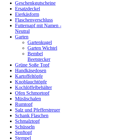
Geschenkgutscheine
Ersatzdeckel
Eierkäsform
Flaschenverschluss
Futternapf mit Namen -
Neutral
Garten
Gartenkugel
Garten Wichtel
Bembel
Beetstecker
Grüne Soße Topf
Handkäsedosen
Kartoffeltöpfe
Knoblauchtöpfe
Kochlöffelbehälter
Ofen Schmortopf
Müslischalen
Rumtopf
Salz und Pfefferstreuer
Schank Flaschen
Schmalztopf
Schüsseln
Senftopf
Stempel