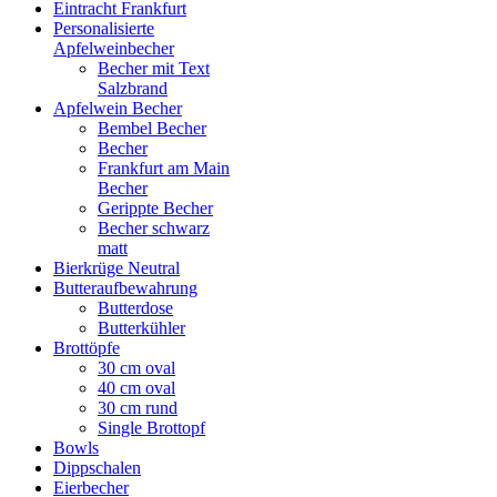
Eintracht Frankfurt
Personalisierte
Apfelweinbecher
Becher mit Text
Salzbrand
Apfelwein Becher
Bembel Becher
Becher
Frankfurt am Main
Becher
Gerippte Becher
Becher schwarz
matt
Bierkrüge Neutral
Butteraufbewahrung
Butterdose
Butterkühler
Brottöpfe
30 cm oval
40 cm oval
30 cm rund
Single Brottopf
Bowls
Dippschalen
Eierbecher