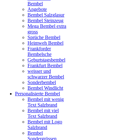
Bembel
Angebote
Bembel Salzglasur
Bembel Steinzeug
Mega Bembel extra
gross
Sprüche Bembel
Heimweh Bembel
Frankforder
Bembelsche
Geburtstagsbembel
Frankfurt Bembel
weisser und
schwarzer Bembel
Sonderbembel
Bembel Windlicht
Personalisierte Bembel
Bembel mit wenig
Text Salzbrand
Bembel mit viel
Text Salzbrand
Bembel mit Logo
Salzbrand
Bembel
Sondergrössen