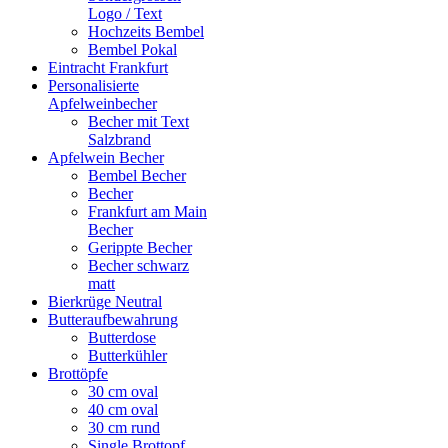
Logo / Text
Hochzeits Bembel
Bembel Pokal
Eintracht Frankfurt
Personalisierte
Apfelweinbecher
Becher mit Text
Salzbrand
Apfelwein Becher
Bembel Becher
Becher
Frankfurt am Main
Becher
Gerippte Becher
Becher schwarz
matt
Bierkrüge Neutral
Butteraufbewahrung
Butterdose
Butterkühler
Brottöpfe
30 cm oval
40 cm oval
30 cm rund
Single Brottopf