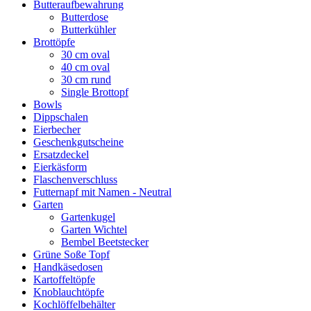
Butteraufbewahrung
Butterdose
Butterkühler
Brottöpfe
30 cm oval
40 cm oval
30 cm rund
Single Brottopf
Bowls
Dippschalen
Eierbecher
Geschenkgutscheine
Ersatzdeckel
Eierkäsform
Flaschenverschluss
Futternapf mit Namen - Neutral
Garten
Gartenkugel
Garten Wichtel
Bembel Beetstecker
Grüne Soße Topf
Handkäsedosen
Kartoffeltöpfe
Knoblauchtöpfe
Kochlöffelbehälter