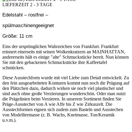
LIEFERZEIT 2 - 3 TAGE
Edelstahl – rostfrei –
spülmaschinengeeignet
Größe: 11 cm
Eins der ursprünglichen Wahrzeichen von Frankfurt. Frankfurt
erinnert einerseits mit seinen Wolkenkratzern an MAINHATTAN,
andererseits hält es einige "alte" Schmuckstücke bereit. Nun können
Sie mit den gebackenen Schmuckstücke ihre Kaffeetafel
schmücken.
Diese Ausstechform wurde mit viel Liebe zum Detail entwickelt. Zu
den fein ausgearbeiteten Konturen kommt nun noch die Prägung auf
den Plätzchen dazu, dadurch wirken sie noch viel plastischer und
sind auch ohne große Verzierungen wunderschön. Oder man nutzt
die Prägelinien beim Verzieren. In unserem Sortiment finden Sie
Präge-Ausstecher von A wie Affe bis Z wie Zirkuszelt. Die
Ausstechformen eignen sich zudem zum Basteln und Ausstechen
von Modelliermasse (z. B. Wachs, Knetmasse, Ton/Keramik
u.v.m.).