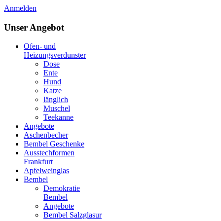
Anmelden
Unser Angebot
Ofen- und
Heizungsverdunster
Dose
Ente
Hund
Katze
länglich
Muschel
Teekanne
Angebote
Aschenbecher
Bembel Geschenke
Ausstechformen
Frankfurt
Apfelweinglas
Bembel
Demokratie
Bembel
Angebote
Bembel Salzglasur