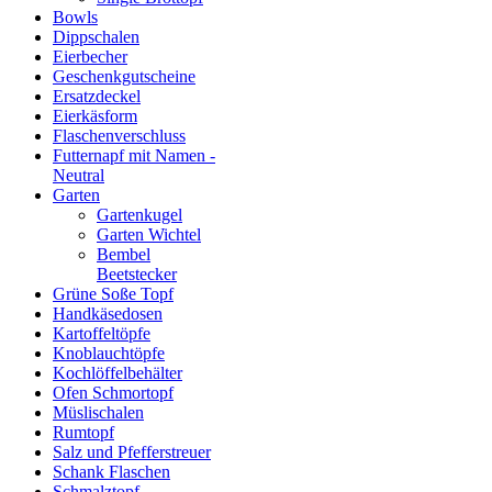
Bowls
Dippschalen
Eierbecher
Geschenkgutscheine
Ersatzdeckel
Eierkäsform
Flaschenverschluss
Futternapf mit Namen -
Neutral
Garten
Gartenkugel
Garten Wichtel
Bembel
Beetstecker
Grüne Soße Topf
Handkäsedosen
Kartoffeltöpfe
Knoblauchtöpfe
Kochlöffelbehälter
Ofen Schmortopf
Müslischalen
Rumtopf
Salz und Pfefferstreuer
Schank Flaschen
Schmalztopf