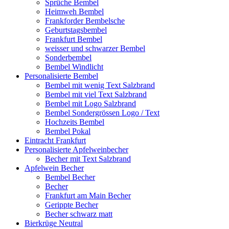
Sprüche Bembel
Heimweh Bembel
Frankforder Bembelsche
Geburtstagsbembel
Frankfurt Bembel
weisser und schwarzer Bembel
Sonderbembel
Bembel Windlicht
Personalisierte Bembel
Bembel mit wenig Text Salzbrand
Bembel mit viel Text Salzbrand
Bembel mit Logo Salzbrand
Bembel Sondergrössen Logo / Text
Hochzeits Bembel
Bembel Pokal
Eintracht Frankfurt
Personalisierte Apfelweinbecher
Becher mit Text Salzbrand
Apfelwein Becher
Bembel Becher
Becher
Frankfurt am Main Becher
Gerippte Becher
Becher schwarz matt
Bierkrüge Neutral