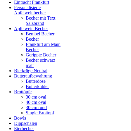
Eintracht Frankfurt
Personalisierte
Apfelweinbecher
Becher mit Text
Salzbrand
Apfelwein Becher
Bembel Becher
Becher
Frankfurt am Main
Becher
Gerippte Becher
Becher schwarz
matt
Bierkrüge Neutral
Butteraufbewahrung
Butterdose
Butterkühler
Brottöpfe
30 cm oval
40 cm oval
30 cm rund
Single Brottopf
Bowls
Dippschalen
Eierbecher