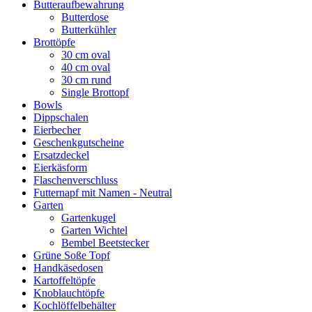
Butteraufbewahrung
Butterdose
Butterkühler
Brottöpfe
30 cm oval
40 cm oval
30 cm rund
Single Brottopf
Bowls
Dippschalen
Eierbecher
Geschenkgutscheine
Ersatzdeckel
Eierkäsform
Flaschenverschluss
Futternapf mit Namen - Neutral
Garten
Gartenkugel
Garten Wichtel
Bembel Beetstecker
Grüne Soße Topf
Handkäsedosen
Kartoffeltöpfe
Knoblauchtöpfe
Kochlöffelbehälter