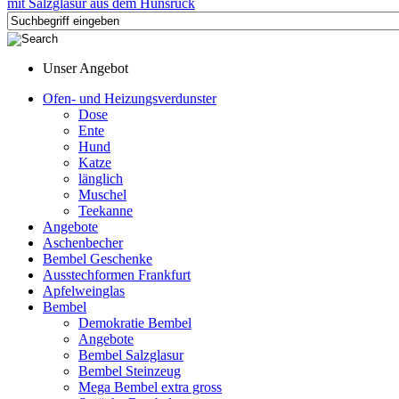
Unser Angebot
Ofen- und Heizungsverdunster
Dose
Ente
Hund
Katze
länglich
Muschel
Teekanne
Angebote
Aschenbecher
Bembel Geschenke
Ausstechformen Frankfurt
Apfelweinglas
Bembel
Demokratie Bembel
Angebote
Bembel Salzglasur
Bembel Steinzeug
Mega Bembel extra gross