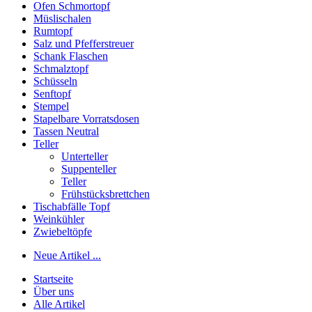
Ofen Schmortopf
Müslischalen
Rumtopf
Salz und Pfefferstreuer
Schank Flaschen
Schmalztopf
Schüsseln
Senftopf
Stempel
Stapelbare Vorratsdosen
Tassen Neutral
Teller
Unterteller
Suppenteller
Teller
Frühstücksbrettchen
Tischabfälle Topf
Weinkühler
Zwiebeltöpfe
Neue Artikel ...
Startseite
Über uns
Alle Artikel