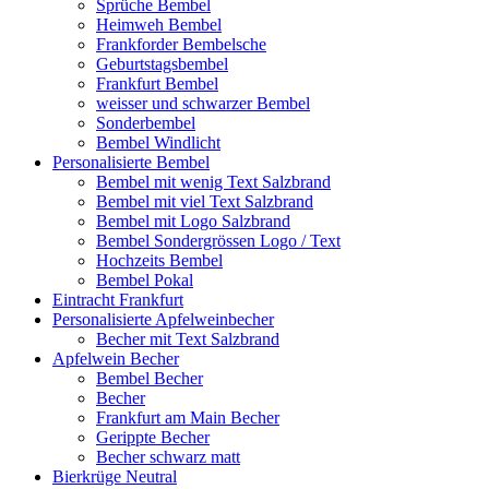
Sprüche Bembel
Heimweh Bembel
Frankforder Bembelsche
Geburtstagsbembel
Frankfurt Bembel
weisser und schwarzer Bembel
Sonderbembel
Bembel Windlicht
Personalisierte Bembel
Bembel mit wenig Text Salzbrand
Bembel mit viel Text Salzbrand
Bembel mit Logo Salzbrand
Bembel Sondergrössen Logo / Text
Hochzeits Bembel
Bembel Pokal
Eintracht Frankfurt
Personalisierte Apfelweinbecher
Becher mit Text Salzbrand
Apfelwein Becher
Bembel Becher
Becher
Frankfurt am Main Becher
Gerippte Becher
Becher schwarz matt
Bierkrüge Neutral