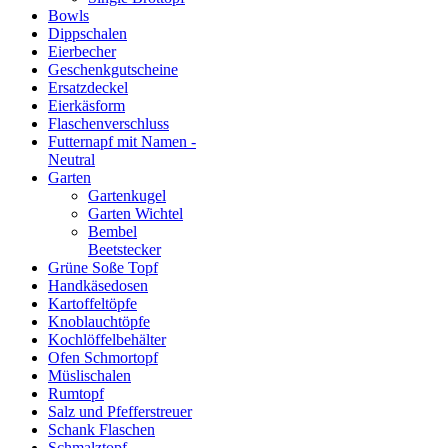
Bowls
Dippschalen
Eierbecher
Geschenkgutscheine
Ersatzdeckel
Eierkäsform
Flaschenverschluss
Futternapf mit Namen -
Neutral
Garten
Gartenkugel
Garten Wichtel
Bembel
Beetstecker
Grüne Soße Topf
Handkäsedosen
Kartoffeltöpfe
Knoblauchtöpfe
Kochlöffelbehälter
Ofen Schmortopf
Müslischalen
Rumtopf
Salz und Pfefferstreuer
Schank Flaschen
Schmalztopf