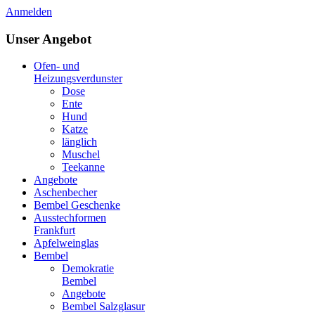
Anmelden
Unser Angebot
Ofen- und
Heizungsverdunster
Dose
Ente
Hund
Katze
länglich
Muschel
Teekanne
Angebote
Aschenbecher
Bembel Geschenke
Ausstechformen
Frankfurt
Apfelweinglas
Bembel
Demokratie
Bembel
Angebote
Bembel Salzglasur