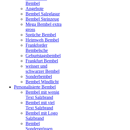
Bembel
Angebote
Bembel Salzglasur
Bembel Steinzeug
Mega Bembel extra
gross
Sprüche Bembel
Heimweh Bembel
Frankforder
Bembelsche
Geburtstagsbembel
Frankfurt Bembel
weisser und
schwarzer Bembel
Sonderbembel
Bembel Windlicht
Personalisierte Bembel
Bembel mit wenig
Text Salzbrand
Bembel mit viel
Text Salzbrand
Bembel mit Logo
Salzbrand
Bembel
Sondergrössen