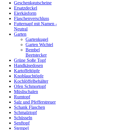
Geschenkgutscheine
Ersatzdeckel
Eierkäsform
Flaschenverschluss
Futternapf mit Namen -
Neutral
Garten
Gartenkugel
Garten Wichtel
Bembel
Beetstecker
Grüne Soße Topf
Handkäsedosen
Kartoffeltöpfe
Knoblauchtöpfe
Kochlöffelbehälter
Ofen Schmortopf
Müslischalen
Rumtopf
Salz und Pfefferstreuer
Schank Flaschen
Schmalztopf
Schüsseln
Senftopf
Stempel