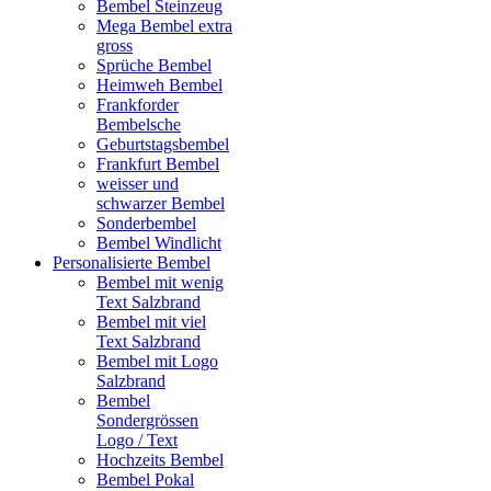
Bembel Steinzeug
Mega Bembel extra
gross
Sprüche Bembel
Heimweh Bembel
Frankforder
Bembelsche
Geburtstagsbembel
Frankfurt Bembel
weisser und
schwarzer Bembel
Sonderbembel
Bembel Windlicht
Personalisierte Bembel
Bembel mit wenig
Text Salzbrand
Bembel mit viel
Text Salzbrand
Bembel mit Logo
Salzbrand
Bembel
Sondergrössen
Logo / Text
Hochzeits Bembel
Bembel Pokal