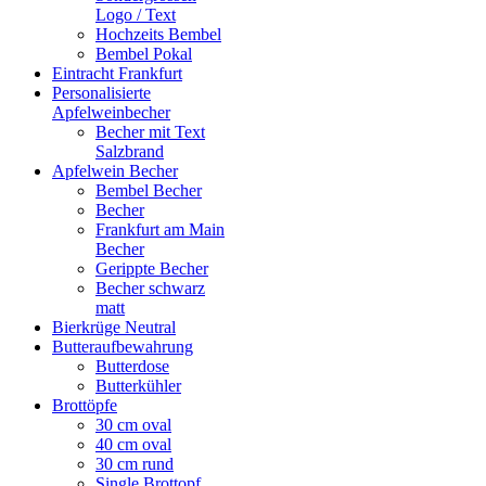
Logo / Text
Hochzeits Bembel
Bembel Pokal
Eintracht Frankfurt
Personalisierte
Apfelweinbecher
Becher mit Text
Salzbrand
Apfelwein Becher
Bembel Becher
Becher
Frankfurt am Main
Becher
Gerippte Becher
Becher schwarz
matt
Bierkrüge Neutral
Butteraufbewahrung
Butterdose
Butterkühler
Brottöpfe
30 cm oval
40 cm oval
30 cm rund
Single Brottopf