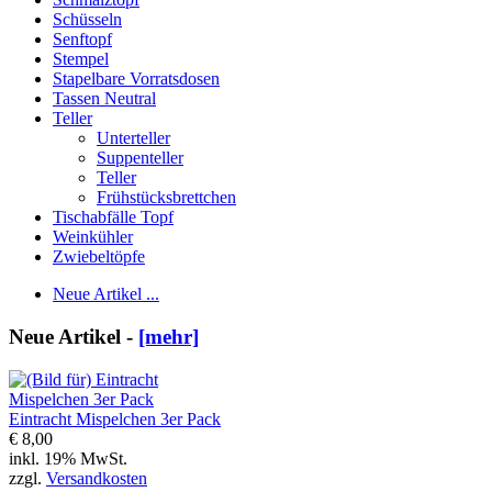
Schüsseln
Senftopf
Stempel
Stapelbare Vorratsdosen
Tassen Neutral
Teller
Unterteller
Suppenteller
Teller
Frühstücksbrettchen
Tischabfälle Topf
Weinkühler
Zwiebeltöpfe
Neue Artikel ...
Neue Artikel -
[mehr]
Eintracht Mispelchen 3er Pack
€ 8,00
inkl. 19% MwSt.
zzgl.
Versandkosten