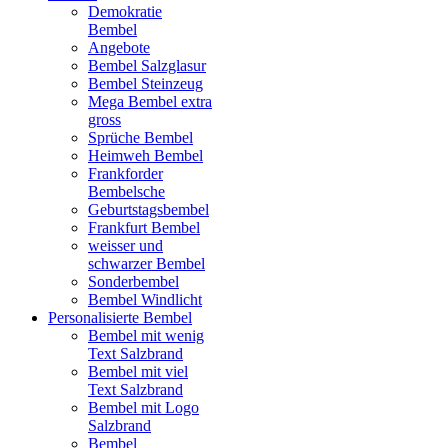
Demokratie
Bembel
Angebote
Bembel Salzglasur
Bembel Steinzeug
Mega Bembel extra
gross
Sprüche Bembel
Heimweh Bembel
Frankforder
Bembelsche
Geburtstagsbembel
Frankfurt Bembel
weisser und
schwarzer Bembel
Sonderbembel
Bembel Windlicht
Personalisierte Bembel
Bembel mit wenig
Text Salzbrand
Bembel mit viel
Text Salzbrand
Bembel mit Logo
Salzbrand
Bembel