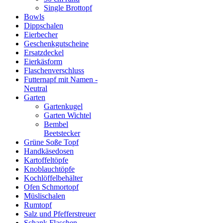
Single Brottopf
Bowls
Dippschalen
Eierbecher
Geschenkgutscheine
Ersatzdeckel
Eierkäsform
Flaschenverschluss
Futternapf mit Namen -
Neutral
Garten
Gartenkugel
Garten Wichtel
Bembel
Beetstecker
Grüne Soße Topf
Handkäsedosen
Kartoffeltöpfe
Knoblauchtöpfe
Kochlöffelbehälter
Ofen Schmortopf
Müslischalen
Rumtopf
Salz und Pfefferstreuer
Schank Flaschen