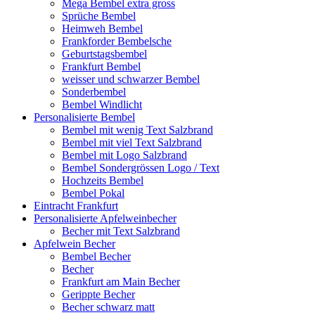
Mega Bembel extra gross
Sprüche Bembel
Heimweh Bembel
Frankforder Bembelsche
Geburtstagsbembel
Frankfurt Bembel
weisser und schwarzer Bembel
Sonderbembel
Bembel Windlicht
Personalisierte Bembel
Bembel mit wenig Text Salzbrand
Bembel mit viel Text Salzbrand
Bembel mit Logo Salzbrand
Bembel Sondergrössen Logo / Text
Hochzeits Bembel
Bembel Pokal
Eintracht Frankfurt
Personalisierte Apfelweinbecher
Becher mit Text Salzbrand
Apfelwein Becher
Bembel Becher
Becher
Frankfurt am Main Becher
Gerippte Becher
Becher schwarz matt