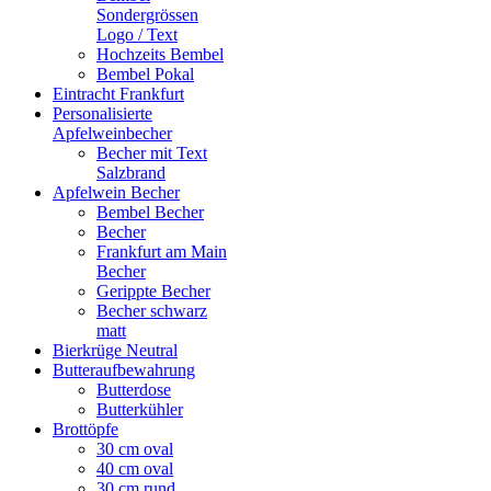
Sondergrössen
Logo / Text
Hochzeits Bembel
Bembel Pokal
Eintracht Frankfurt
Personalisierte
Apfelweinbecher
Becher mit Text
Salzbrand
Apfelwein Becher
Bembel Becher
Becher
Frankfurt am Main
Becher
Gerippte Becher
Becher schwarz
matt
Bierkrüge Neutral
Butteraufbewahrung
Butterdose
Butterkühler
Brottöpfe
30 cm oval
40 cm oval
30 cm rund