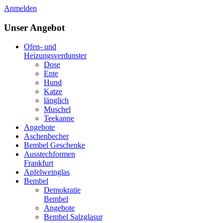
Anmelden
Unser Angebot
Ofen- und
Heizungsverdunster
Dose
Ente
Hund
Katze
länglich
Muschel
Teekanne
Angebote
Aschenbecher
Bembel Geschenke
Ausstechformen
Frankfurt
Apfelweinglas
Bembel
Demokratie
Bembel
Angebote
Bembel Salzglasur