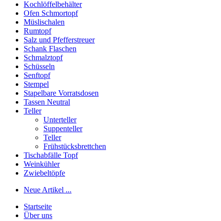
Kochlöffelbehälter
Ofen Schmortopf
Müslischalen
Rumtopf
Salz und Pfefferstreuer
Schank Flaschen
Schmalztopf
Schüsseln
Senftopf
Stempel
Stapelbare Vorratsdosen
Tassen Neutral
Teller
Unterteller
Suppenteller
Teller
Frühstücksbrettchen
Tischabfälle Topf
Weinkühler
Zwiebeltöpfe
Neue Artikel ...
Startseite
Über uns