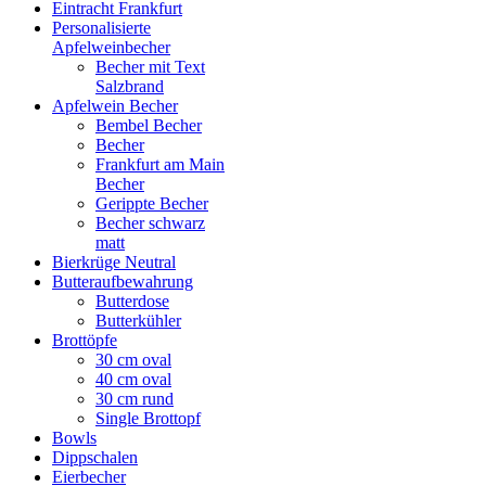
Eintracht Frankfurt
Personalisierte
Apfelweinbecher
Becher mit Text
Salzbrand
Apfelwein Becher
Bembel Becher
Becher
Frankfurt am Main
Becher
Gerippte Becher
Becher schwarz
matt
Bierkrüge Neutral
Butteraufbewahrung
Butterdose
Butterkühler
Brottöpfe
30 cm oval
40 cm oval
30 cm rund
Single Brottopf
Bowls
Dippschalen
Eierbecher