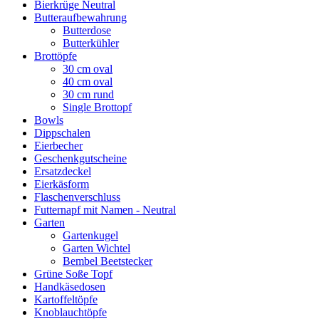
Bierkrüge Neutral
Butteraufbewahrung
Butterdose
Butterkühler
Brottöpfe
30 cm oval
40 cm oval
30 cm rund
Single Brottopf
Bowls
Dippschalen
Eierbecher
Geschenkgutscheine
Ersatzdeckel
Eierkäsform
Flaschenverschluss
Futternapf mit Namen - Neutral
Garten
Gartenkugel
Garten Wichtel
Bembel Beetstecker
Grüne Soße Topf
Handkäsedosen
Kartoffeltöpfe
Knoblauchtöpfe