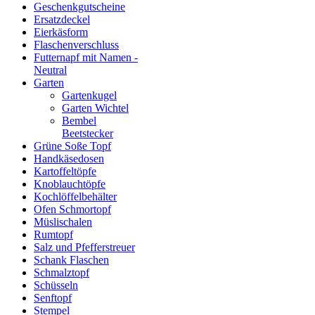
Geschenkgutscheine
Ersatzdeckel
Eierkäsform
Flaschenverschluss
Futternapf mit Namen -
Neutral
Garten
Gartenkugel
Garten Wichtel
Bembel
Beetstecker
Grüne Soße Topf
Handkäsedosen
Kartoffeltöpfe
Knoblauchtöpfe
Kochlöffelbehälter
Ofen Schmortopf
Müslischalen
Rumtopf
Salz und Pfefferstreuer
Schank Flaschen
Schmalztopf
Schüsseln
Senftopf
Stempel