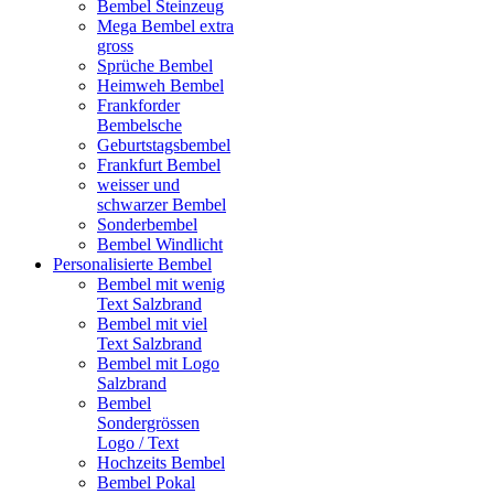
Bembel Steinzeug
Mega Bembel extra
gross
Sprüche Bembel
Heimweh Bembel
Frankforder
Bembelsche
Geburtstagsbembel
Frankfurt Bembel
weisser und
schwarzer Bembel
Sonderbembel
Bembel Windlicht
Personalisierte Bembel
Bembel mit wenig
Text Salzbrand
Bembel mit viel
Text Salzbrand
Bembel mit Logo
Salzbrand
Bembel
Sondergrössen
Logo / Text
Hochzeits Bembel
Bembel Pokal