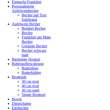
Eintracht Frankfurt
Personalisierte
Apfelweinbecher
Becher mit Text
Salzbrand
Apfelwein Becher
Bembel Becher
Becher
Frankfurt am Main
Becher
Gerippte Becher
Becher schwarz
matt
Bierkrüge Neutral
Butteraufbewahrung
Butterdose
Butterkühler
Brottöpfe
30 cm oval
40 cm oval
30 cm rund
Single Brottopf
Bowls
Dippschalen
Eierbecher