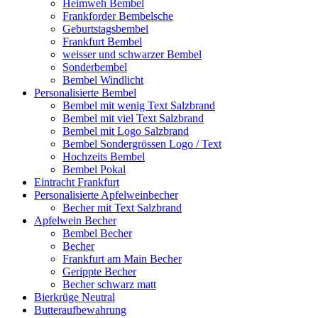
Heimweh Bembel
Frankforder Bembelsche
Geburtstagsbembel
Frankfurt Bembel
weisser und schwarzer Bembel
Sonderbembel
Bembel Windlicht
Personalisierte Bembel
Bembel mit wenig Text Salzbrand
Bembel mit viel Text Salzbrand
Bembel mit Logo Salzbrand
Bembel Sondergrössen Logo / Text
Hochzeits Bembel
Bembel Pokal
Eintracht Frankfurt
Personalisierte Apfelweinbecher
Becher mit Text Salzbrand
Apfelwein Becher
Bembel Becher
Becher
Frankfurt am Main Becher
Gerippte Becher
Becher schwarz matt
Bierkrüge Neutral
Butteraufbewahrung