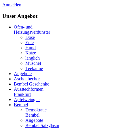
Anmelden
Unser Angebot
Ofen- und
Heizungsverdunster
Dose
Ente
Hund
Katze
länglich
Muschel
Teekanne
Angebote
Aschenbecher
Bembel Geschenke
Ausstechformen
Frankfurt
Apfelweinglas
Bembel
Demokratie
Bembel
Angebote
Bembel Salzglasur