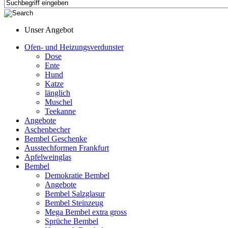
Unser Angebot
Ofen- und Heizungsverdunster
Dose
Ente
Hund
Katze
länglich
Muschel
Teekanne
Angebote
Aschenbecher
Bembel Geschenke
Ausstechformen Frankfurt
Apfelweinglas
Bembel
Demokratie Bembel
Angebote
Bembel Salzglasur
Bembel Steinzeug
Mega Bembel extra gross
Sprüche Bembel