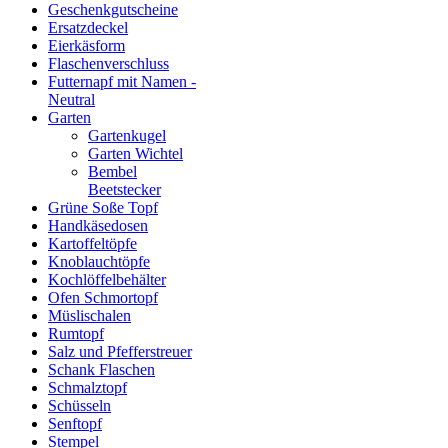
Geschenkgutscheine
Ersatzdeckel
Eierkäsform
Flaschenverschluss
Futternapf mit Namen -
Neutral
Garten
Gartenkugel
Garten Wichtel
Bembel
Beetstecker
Grüne Soße Topf
Handkäsedosen
Kartoffeltöpfe
Knoblauchtöpfe
Kochlöffelbehälter
Ofen Schmortopf
Müslischalen
Rumtopf
Salz und Pfefferstreuer
Schank Flaschen
Schmalztopf
Schüsseln
Senftopf
Stempel