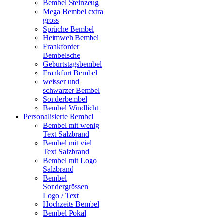
Bembel Steinzeug
Mega Bembel extra
gross
Sprüche Bembel
Heimweh Bembel
Frankforder
Bembelsche
Geburtstagsbembel
Frankfurt Bembel
weisser und
schwarzer Bembel
Sonderbembel
Bembel Windlicht
Personalisierte Bembel
Bembel mit wenig
Text Salzbrand
Bembel mit viel
Text Salzbrand
Bembel mit Logo
Salzbrand
Bembel
Sondergrössen
Logo / Text
Hochzeits Bembel
Bembel Pokal