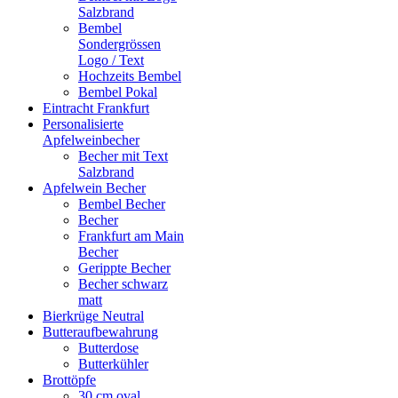
Salzbrand
Bembel
Sondergrössen
Logo / Text
Hochzeits Bembel
Bembel Pokal
Eintracht Frankfurt
Personalisierte
Apfelweinbecher
Becher mit Text
Salzbrand
Apfelwein Becher
Bembel Becher
Becher
Frankfurt am Main
Becher
Gerippte Becher
Becher schwarz
matt
Bierkrüge Neutral
Butteraufbewahrung
Butterdose
Butterkühler
Brottöpfe
30 cm oval