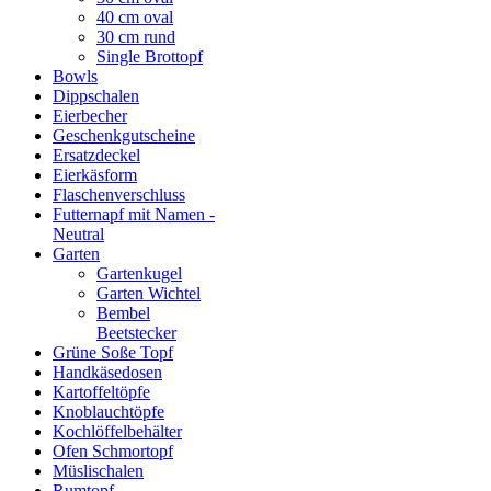
40 cm oval
30 cm rund
Single Brottopf
Bowls
Dippschalen
Eierbecher
Geschenkgutscheine
Ersatzdeckel
Eierkäsform
Flaschenverschluss
Futternapf mit Namen -
Neutral
Garten
Gartenkugel
Garten Wichtel
Bembel
Beetstecker
Grüne Soße Topf
Handkäsedosen
Kartoffeltöpfe
Knoblauchtöpfe
Kochlöffelbehälter
Ofen Schmortopf
Müslischalen
Rumtopf