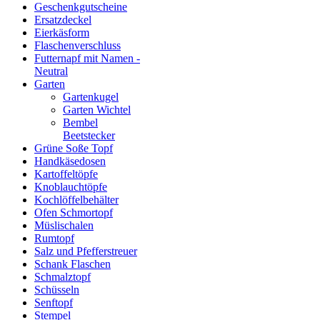
Geschenkgutscheine
Ersatzdeckel
Eierkäsform
Flaschenverschluss
Futternapf mit Namen -
Neutral
Garten
Gartenkugel
Garten Wichtel
Bembel
Beetstecker
Grüne Soße Topf
Handkäsedosen
Kartoffeltöpfe
Knoblauchtöpfe
Kochlöffelbehälter
Ofen Schmortopf
Müslischalen
Rumtopf
Salz und Pfefferstreuer
Schank Flaschen
Schmalztopf
Schüsseln
Senftopf
Stempel