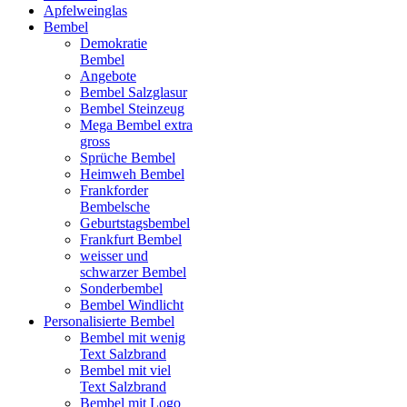
Apfelweinglas
Bembel
Demokratie
Bembel
Angebote
Bembel Salzglasur
Bembel Steinzeug
Mega Bembel extra
gross
Sprüche Bembel
Heimweh Bembel
Frankforder
Bembelsche
Geburtstagsbembel
Frankfurt Bembel
weisser und
schwarzer Bembel
Sonderbembel
Bembel Windlicht
Personalisierte Bembel
Bembel mit wenig
Text Salzbrand
Bembel mit viel
Text Salzbrand
Bembel mit Logo