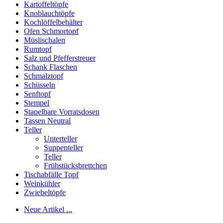
Kartoffeltöpfe
Knoblauchtöpfe
Kochlöffelbehälter
Ofen Schmortopf
Müslischalen
Rumtopf
Salz und Pfefferstreuer
Schank Flaschen
Schmalztopf
Schüsseln
Senftopf
Stempel
Stapelbare Vorratsdosen
Tassen Neutral
Teller
Unterteller
Suppenteller
Teller
Frühstücksbrettchen
Tischabfälle Topf
Weinkühler
Zwiebeltöpfe
Neue Artikel ...