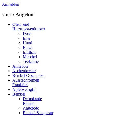
Anmelden
Unser Angebot
Ofen- und
Heizungsverdunster
Dose
Ente
Hund
Katze
länglich
Muschel
Teekanne
Angebote
Aschenbecher
Bembel Geschenke
Ausstechformen
Frankfurt
Apfelweinglas
Bembel
Demokratie
Bembel
Angebote
Bembel Salzglasur