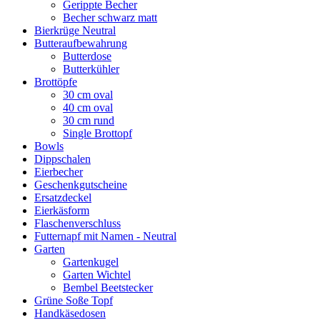
Gerippte Becher
Becher schwarz matt
Bierkrüge Neutral
Butteraufbewahrung
Butterdose
Butterkühler
Brottöpfe
30 cm oval
40 cm oval
30 cm rund
Single Brottopf
Bowls
Dippschalen
Eierbecher
Geschenkgutscheine
Ersatzdeckel
Eierkäsform
Flaschenverschluss
Futternapf mit Namen - Neutral
Garten
Gartenkugel
Garten Wichtel
Bembel Beetstecker
Grüne Soße Topf
Handkäsedosen