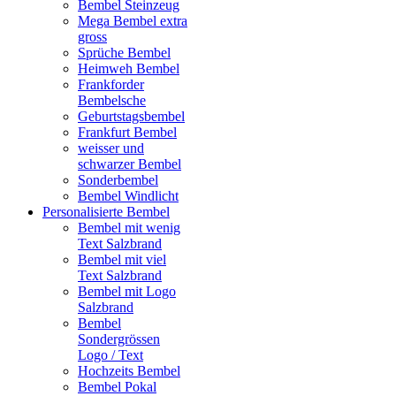
Bembel Steinzeug
Mega Bembel extra
gross
Sprüche Bembel
Heimweh Bembel
Frankforder
Bembelsche
Geburtstagsbembel
Frankfurt Bembel
weisser und
schwarzer Bembel
Sonderbembel
Bembel Windlicht
Personalisierte Bembel
Bembel mit wenig
Text Salzbrand
Bembel mit viel
Text Salzbrand
Bembel mit Logo
Salzbrand
Bembel
Sondergrössen
Logo / Text
Hochzeits Bembel
Bembel Pokal