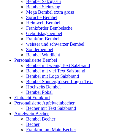
Bembel Salzglasur
Bembel Steinzeug
Mega Bembel extra gross
Sprüche Bembel
Heimweh Bembel
Frankforder Bembelsche
Geburtstagsbembel
Frankfurt Bembel
weisser und schwarzer Bembel
Sonderbembel
Bembel Windlicht
Personalisierte Bembel
Bembel mit wenig Text Salzbrand
Bembel mit viel Text Salzbrand
Bembel mit Logo Salzbrand
Bembel Sondergrössen Logo / Text
Hochzeits Bembel
Bembel Pokal
Eintracht Frankfurt
Personalisierte Apfelweinbecher
Becher mit Text Salzbrand
Apfelwein Becher
Bembel Becher
Becher
Frankfurt am Main Becher