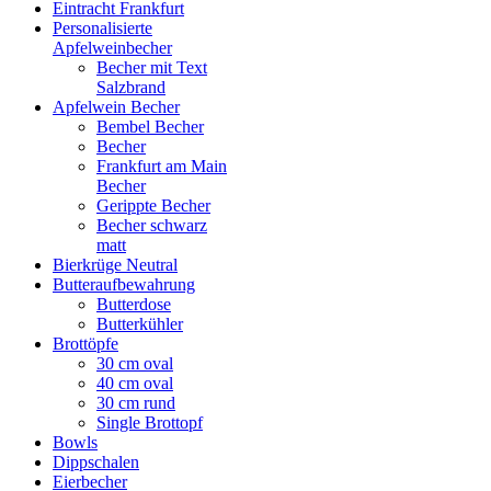
Eintracht Frankfurt
Personalisierte
Apfelweinbecher
Becher mit Text
Salzbrand
Apfelwein Becher
Bembel Becher
Becher
Frankfurt am Main
Becher
Gerippte Becher
Becher schwarz
matt
Bierkrüge Neutral
Butteraufbewahrung
Butterdose
Butterkühler
Brottöpfe
30 cm oval
40 cm oval
30 cm rund
Single Brottopf
Bowls
Dippschalen
Eierbecher