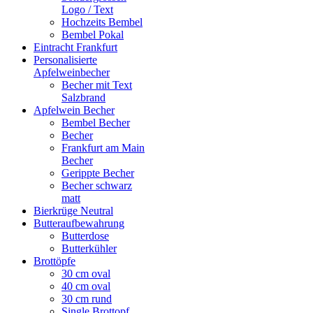
Logo / Text
Hochzeits Bembel
Bembel Pokal
Eintracht Frankfurt
Personalisierte
Apfelweinbecher
Becher mit Text
Salzbrand
Apfelwein Becher
Bembel Becher
Becher
Frankfurt am Main
Becher
Gerippte Becher
Becher schwarz
matt
Bierkrüge Neutral
Butteraufbewahrung
Butterdose
Butterkühler
Brottöpfe
30 cm oval
40 cm oval
30 cm rund
Single Brottopf