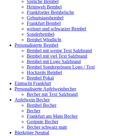
Sprüche Bembel
Heimweh Bembel
Frankforder Bembelsche
Geburtstagsbembel
Frankfurt Bembel
weisser und schwarzer Bembel
Sonderbembel
Bembel Windlicht
Personalisierte Bembel
Bembel mit wenig Text Salzbrand
Bembel mit viel Text Salzbrand
Bembel mit Logo Salzbrand
Bembel Sondergrössen Logo / Text
Hochzeits Bembel
Bembel Pokal
Eintracht Frankfurt
Personalisierte Apfelweinbecher
Becher mit Text Salzbrand
Apfelwein Becher
Bembel Becher
Becher
Frankfurt am Main Becher
Gerippte Becher
Becher schwarz matt
Bierkrüge Neutral