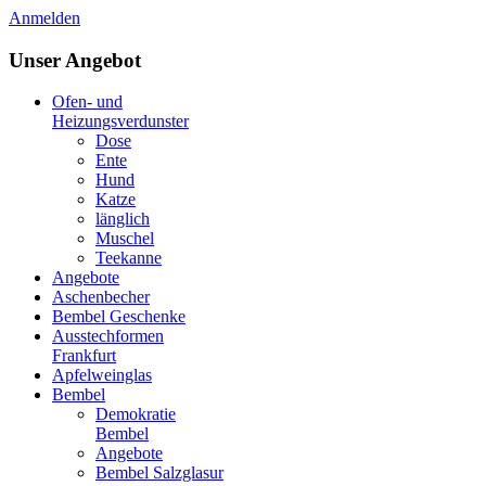
Anmelden
Unser Angebot
Ofen- und
Heizungsverdunster
Dose
Ente
Hund
Katze
länglich
Muschel
Teekanne
Angebote
Aschenbecher
Bembel Geschenke
Ausstechformen
Frankfurt
Apfelweinglas
Bembel
Demokratie
Bembel
Angebote
Bembel Salzglasur