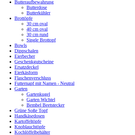
Butteraufbewahrung
Butterdose
Butterkühler
Brottöpfe
30 cm oval
40 cm oval
30 cm rund
Single Brottopf
Bowls
Dippschalen
Eierbecher
Geschenkgutscheine
Ersatzdeckel
Eierkäsform
Flaschenverschluss
Futternapf mit Namen - Neutral
Garten
Gartenkugel
Garten Wichtel
Bembel Beetstecker
Grüne Soße Topf
Handkäsedosen
Kartoffeltöpfe
Knoblauchtöpfe
Kochlöffelbehälter