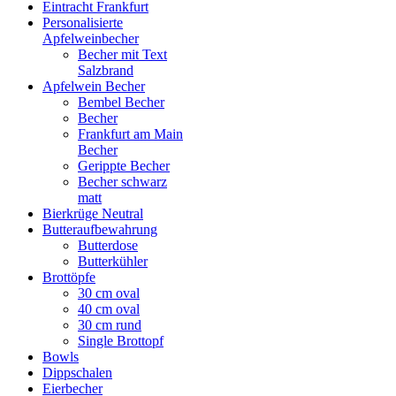
Eintracht Frankfurt
Personalisierte
Apfelweinbecher
Becher mit Text
Salzbrand
Apfelwein Becher
Bembel Becher
Becher
Frankfurt am Main
Becher
Gerippte Becher
Becher schwarz
matt
Bierkrüge Neutral
Butteraufbewahrung
Butterdose
Butterkühler
Brottöpfe
30 cm oval
40 cm oval
30 cm rund
Single Brottopf
Bowls
Dippschalen
Eierbecher