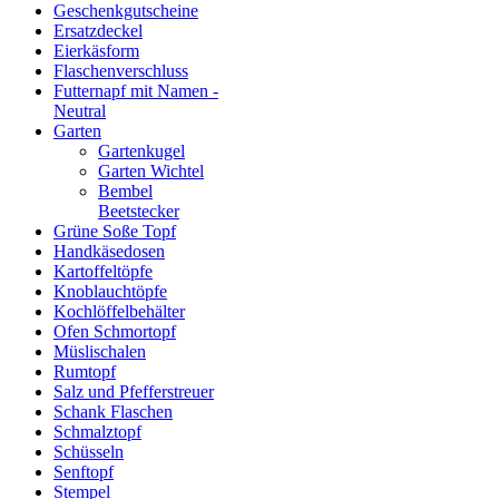
Geschenkgutscheine
Ersatzdeckel
Eierkäsform
Flaschenverschluss
Futternapf mit Namen -
Neutral
Garten
Gartenkugel
Garten Wichtel
Bembel
Beetstecker
Grüne Soße Topf
Handkäsedosen
Kartoffeltöpfe
Knoblauchtöpfe
Kochlöffelbehälter
Ofen Schmortopf
Müslischalen
Rumtopf
Salz und Pfefferstreuer
Schank Flaschen
Schmalztopf
Schüsseln
Senftopf
Stempel