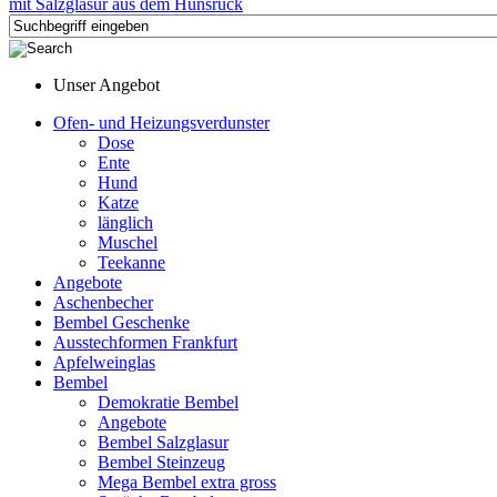
Unser Angebot
Ofen- und Heizungsverdunster
Dose
Ente
Hund
Katze
länglich
Muschel
Teekanne
Angebote
Aschenbecher
Bembel Geschenke
Ausstechformen Frankfurt
Apfelweinglas
Bembel
Demokratie Bembel
Angebote
Bembel Salzglasur
Bembel Steinzeug
Mega Bembel extra gross