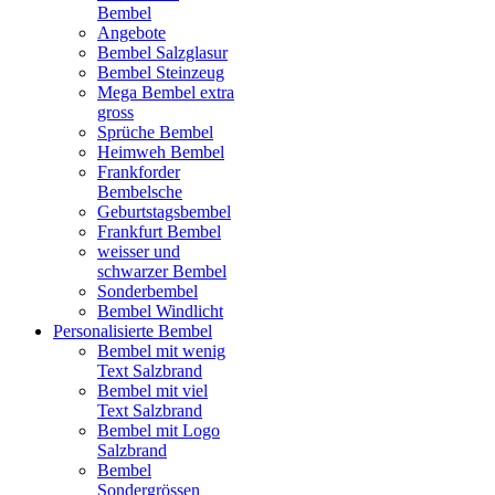
Bembel
Angebote
Bembel Salzglasur
Bembel Steinzeug
Mega Bembel extra
gross
Sprüche Bembel
Heimweh Bembel
Frankforder
Bembelsche
Geburtstagsbembel
Frankfurt Bembel
weisser und
schwarzer Bembel
Sonderbembel
Bembel Windlicht
Personalisierte Bembel
Bembel mit wenig
Text Salzbrand
Bembel mit viel
Text Salzbrand
Bembel mit Logo
Salzbrand
Bembel
Sondergrössen