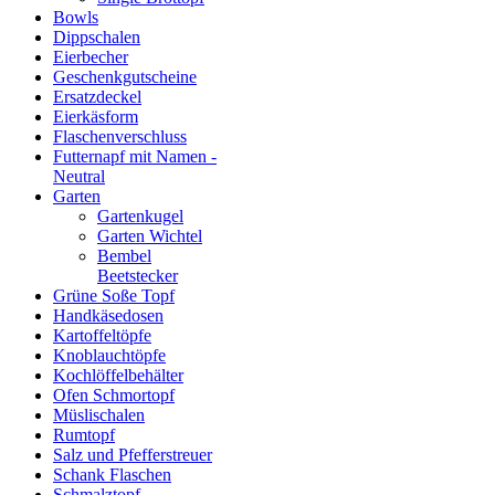
Bowls
Dippschalen
Eierbecher
Geschenkgutscheine
Ersatzdeckel
Eierkäsform
Flaschenverschluss
Futternapf mit Namen -
Neutral
Garten
Gartenkugel
Garten Wichtel
Bembel
Beetstecker
Grüne Soße Topf
Handkäsedosen
Kartoffeltöpfe
Knoblauchtöpfe
Kochlöffelbehälter
Ofen Schmortopf
Müslischalen
Rumtopf
Salz und Pfefferstreuer
Schank Flaschen
Schmalztopf