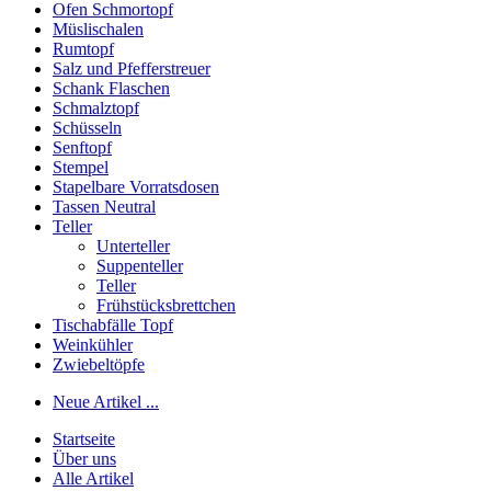
Ofen Schmortopf
Müslischalen
Rumtopf
Salz und Pfefferstreuer
Schank Flaschen
Schmalztopf
Schüsseln
Senftopf
Stempel
Stapelbare Vorratsdosen
Tassen Neutral
Teller
Unterteller
Suppenteller
Teller
Frühstücksbrettchen
Tischabfälle Topf
Weinkühler
Zwiebeltöpfe
Neue Artikel ...
Startseite
Über uns
Alle Artikel