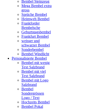
Bembel Steinzeug
Mega Bembel extra
gross
Sprüche Bembel
Heimweh Bembel
Frankforder
Bembelsche
Geburtstagsbembel
Frankfurt Bembel
weisser und
schwarzer Bembel
Sonderbembel
Bembel Windlicht
Personalisierte Bembel
Bembel mit wenig
Text Salzbrand
Bembel mit viel
Text Salzbrand
Bembel mit Logo
Salzbrand
Bembel
Sondergrössen
Logo / Text
Hochzeits Bembel
Bembel Pokal