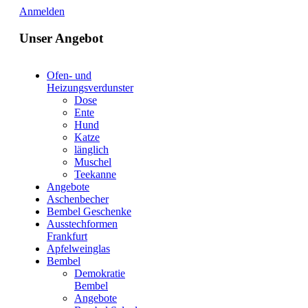
Anmelden
Unser Angebot
Ofen- und
Heizungsverdunster
Dose
Ente
Hund
Katze
länglich
Muschel
Teekanne
Angebote
Aschenbecher
Bembel Geschenke
Ausstechformen
Frankfurt
Apfelweinglas
Bembel
Demokratie
Bembel
Angebote