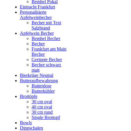
Bembel Pokal
Eintracht Frankfurt
Personalisierte
Apfelweinbecher
Becher mit Text
Salzbrand
Apfelwein Becher
Bembel Becher
Becher
Frankfurt am Main
Becher
Gerippte Becher
Becher schwarz
matt
Bierkrüge Neutral
Butteraufbewahrung
Butterdose
Butterkühler
Brottöpfe
30 cm oval
40 cm oval
30 cm rund
Single Brottopf
Bowls
Dippschalen