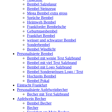
Bembel Salzglasur
Bembel Steinzeug
Mega Bembel extra gross
Sprüche Bembel
Heimweh Bembel
Frankforder Bembelsche
Geburtstagsbembel
Frankfurt Bembel
weisser und schwarzer Bembel
Sonderbembel
Bembel Windlicht
Personalisierte Bembel
Bembel mit wenig Text Salzbrand
Bembel mit viel Text Salzbrand
Bembel mit Logo Salzbrand
Bembel Sondergrössen Logo / Text
Hochzeits Bembel
Bembel Pokal
Eintracht Frankfurt
Personalisierte Apfelweinbecher
Becher mit Text Salzbrand
Apfelwein Becher
Bembel Becher
Becher