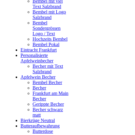
Bembel mit viel
Text Salzbrand
Bembel mit Logo
Salzbrand
Bembel
Sondergrössen
Logo / Text
Hochzeits Bembel
Bembel Pokal
Eintracht Frankfurt
Personalisierte
Apfelweinbecher
Becher mit Text
Salzbrand
Apfelwein Becher
Bembel Becher
Becher
Frankfurt am Main
Becher
Gerippte Becher
Becher schwarz
matt
Bierkrüge Neutral
Butteraufbewahrung
Butterdose