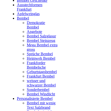
Bembel Geschenke
Ausstechformen
Frankfurt
Apfelweinglas
Bembel
Demokratie
Bembel
Angebote
Bembel Salzglasur
Bembel Steinzeug
Mega Bembel extra
gross
Sprüche Bembel
Heimweh Bembel
Frankforder
Bembelsche
Geburtstagsbembel
Frankfurt Bembel
weisser und
schwarzer Bembel
Sonderbembel
Bembel Windlicht
Personalisierte Bembel
Bembel mit wenig
Text Salzbrand