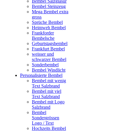
Bembel Salzglasur
Bembel Steinzeug
Mega Bembel extra
gross
Sprüche Bembel
Heimweh Bembel
Frankforder
Bembelsche
Geburtstagsbembel
Frankfurt Bembel
weisser und
schwarzer Bembel
Sonderbembel
Bembel Windlicht
Personalisierte Bembel
Bembel mit wenig
Text Salzbrand
Bembel mit viel
Text Salzbrand
Bembel mit Logo
Salzbrand
Bembel
Sondergrössen
Logo / Text
Hochzeits Bembel