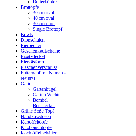
Butterkühler
Brottöpfe
30 cm oval
40 cm oval
30 cm rund
Single Brottopf
Bowls
Dippschalen
Eierbecher
Geschenkgutscheine
Ersatzdeckel
Eierkäsform
Flaschenverschluss
Futternapf mit Namen -
Neutral
Garten
Gartenkugel
Garten Wichtel
Bembel
Beetstecker
Grüne Soße Topf
Handkäsedosen
Kartoffeltöpfe
Knoblauchtöpfe
Kochlöffelbehälter