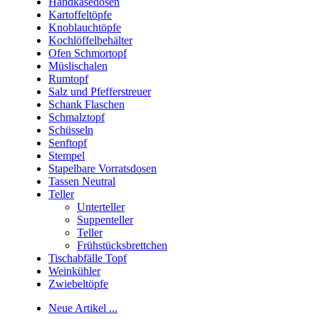
Handkäsedosen
Kartoffeltöpfe
Knoblauchtöpfe
Kochlöffelbehälter
Ofen Schmortopf
Müslischalen
Rumtopf
Salz und Pfefferstreuer
Schank Flaschen
Schmalztopf
Schüsseln
Senftopf
Stempel
Stapelbare Vorratsdosen
Tassen Neutral
Teller
Unterteller
Suppenteller
Teller
Frühstücksbrettchen
Tischabfälle Topf
Weinkühler
Zwiebeltöpfe
Neue Artikel ...