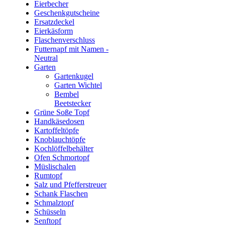
Eierbecher
Geschenkgutscheine
Ersatzdeckel
Eierkäsform
Flaschenverschluss
Futternapf mit Namen -
Neutral
Garten
Gartenkugel
Garten Wichtel
Bembel
Beetstecker
Grüne Soße Topf
Handkäsedosen
Kartoffeltöpfe
Knoblauchtöpfe
Kochlöffelbehälter
Ofen Schmortopf
Müslischalen
Rumtopf
Salz und Pfefferstreuer
Schank Flaschen
Schmalztopf
Schüsseln
Senftopf