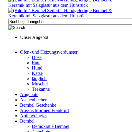
Unser Angebot
Ofen- und Heizungsverdunster
Dose
Ente
Hund
Katze
länglich
Muschel
Teekanne
Angebote
Aschenbecher
Bembel Geschenke
Ausstechformen Frankfurt
Apfelweinglas
Bembel
Demokratie Bembel
Angebote