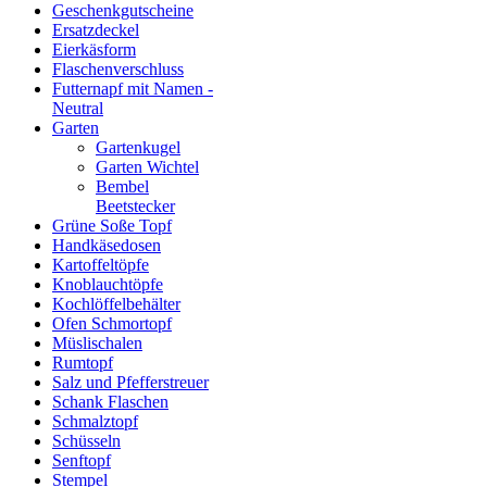
Geschenkgutscheine
Ersatzdeckel
Eierkäsform
Flaschenverschluss
Futternapf mit Namen -
Neutral
Garten
Gartenkugel
Garten Wichtel
Bembel
Beetstecker
Grüne Soße Topf
Handkäsedosen
Kartoffeltöpfe
Knoblauchtöpfe
Kochlöffelbehälter
Ofen Schmortopf
Müslischalen
Rumtopf
Salz und Pfefferstreuer
Schank Flaschen
Schmalztopf
Schüsseln
Senftopf
Stempel