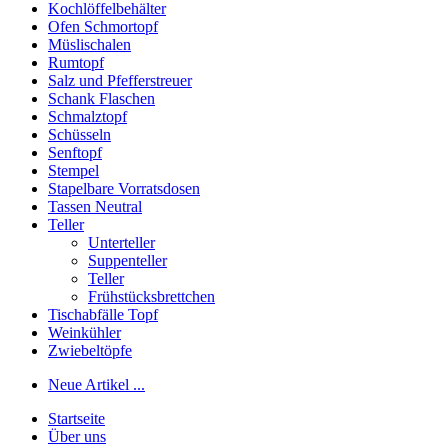
Kochlöffelbehälter
Ofen Schmortopf
Müslischalen
Rumtopf
Salz und Pfefferstreuer
Schank Flaschen
Schmalztopf
Schüsseln
Senftopf
Stempel
Stapelbare Vorratsdosen
Tassen Neutral
Teller
Unterteller
Suppenteller
Teller
Frühstücksbrettchen
Tischabfälle Topf
Weinkühler
Zwiebeltöpfe
Neue Artikel ...
Startseite
Über uns