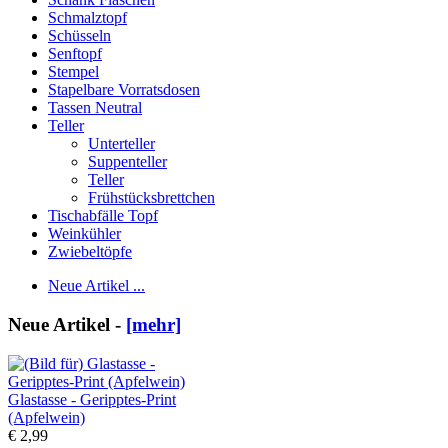
Schmalztopf
Schüsseln
Senftopf
Stempel
Stapelbare Vorratsdosen
Tassen Neutral
Teller
Unterteller
Suppenteller
Teller
Frühstücksbrettchen
Tischabfälle Topf
Weinkühler
Zwiebeltöpfe
Neue Artikel ...
Neue Artikel -
[mehr]
Glastasse - Geripptes-Print
(Apfelwein)
€ 2,99