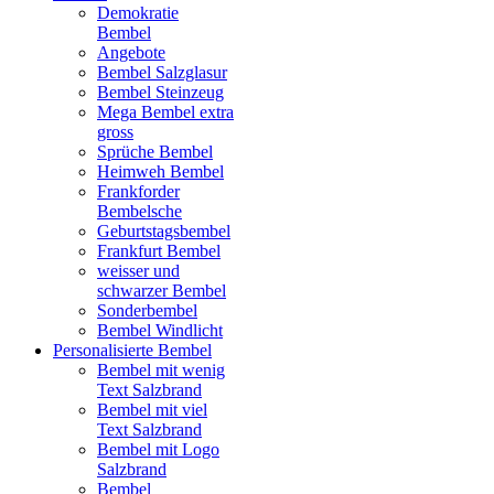
Demokratie
Bembel
Angebote
Bembel Salzglasur
Bembel Steinzeug
Mega Bembel extra
gross
Sprüche Bembel
Heimweh Bembel
Frankforder
Bembelsche
Geburtstagsbembel
Frankfurt Bembel
weisser und
schwarzer Bembel
Sonderbembel
Bembel Windlicht
Personalisierte Bembel
Bembel mit wenig
Text Salzbrand
Bembel mit viel
Text Salzbrand
Bembel mit Logo
Salzbrand
Bembel