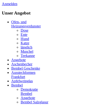
Anmelden
Unser Angebot
Ofen- und
Heizungsverdunster
Dose
Ente
Hund
Katze
länglich
Muschel
Teekanne
Angebote
Aschenbecher
Bembel Geschenke
Ausstechformen
Frankfurt
Apfelweinglas
Bembel
Demokratie
Bembel
Angebote
Bembel Salzglasur