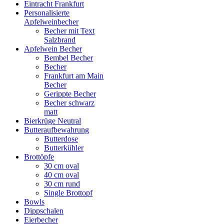
Eintracht Frankfurt
Personalisierte
Apfelweinbecher
Becher mit Text
Salzbrand
Apfelwein Becher
Bembel Becher
Becher
Frankfurt am Main
Becher
Gerippte Becher
Becher schwarz
matt
Bierkrüge Neutral
Butteraufbewahrung
Butterdose
Butterkühler
Brottöpfe
30 cm oval
40 cm oval
30 cm rund
Single Brottopf
Bowls
Dippschalen
Eierbecher