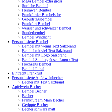
Mega Bembel extra gross
Sprüche Bembel
Heimweh Bembel
Frankforder Bembelsche
Geburtstagsbembel
Frankfurt Bembel
weisser und schwarzer Bembel
Sonderbembel
Bembel Windlicht
Personalisierte Bembel
Bembel mit wenig Text Salzbrand
Bembel mit viel Text Salzbrand
Bembel mit Logo Salzbrand
Bembel Sondergrössen Logo / Text
Hochzeits Bembel
Bembel Pokal
Eintracht Frankfurt
Personalisierte Apfelweinbecher
Becher mit Text Salzbrand
Apfelwein Becher
Bembel Becher
Becher
Frankfurt am Main Becher
Gerippte Becher
Becher schwarz matt