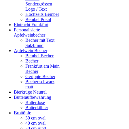
Sondergrössen
Logo / Text
Hochzeits Bembel
Bembel Pokal
Eintracht Frankfurt
Personalisierte
Apfelweinbecher
Becher mit Text
Salzbrand
Apfelwein Becher
Bembel Becher
Becher
Frankfurt am Main
Becher
Gerippte Becher
Becher schwarz
matt
Bierkrüge Neutral
Butteraufbewahrung
Butterdose
Butterkühler
Brottöpfe
30 cm oval
40 cm oval
30 cm rund