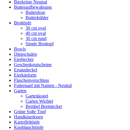
Bierkrüge Neutral
Butteraufbewahrung
Butterdose
Butterkühler
Brottöpfe
30 cm oval
40 cm oval
30 cm rund
Single Brottopf
Bowls
Dippschalen
Eierbecher
Geschenkgutscheine
Ersatzdeckel
Eierkäsform
Flaschenverschluss
Futternapf mit Namen - Neutral
Garten
Gartenkugel
Garten Wichtel
Bembel Beetstecker
Grüne Soße Topf
Handkäsedosen
Kartoffeltöpfe
Knoblauchtöpfe