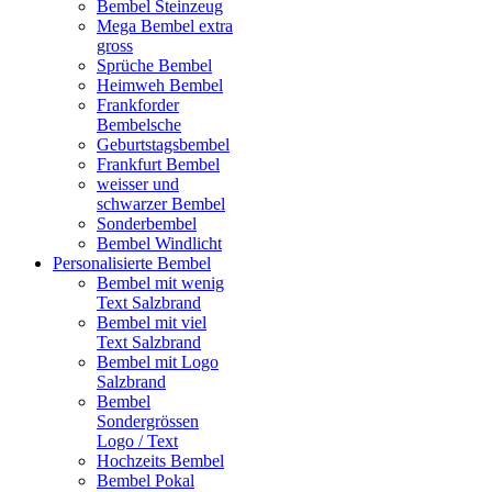
Bembel Steinzeug
Mega Bembel extra
gross
Sprüche Bembel
Heimweh Bembel
Frankforder
Bembelsche
Geburtstagsbembel
Frankfurt Bembel
weisser und
schwarzer Bembel
Sonderbembel
Bembel Windlicht
Personalisierte Bembel
Bembel mit wenig
Text Salzbrand
Bembel mit viel
Text Salzbrand
Bembel mit Logo
Salzbrand
Bembel
Sondergrössen
Logo / Text
Hochzeits Bembel
Bembel Pokal