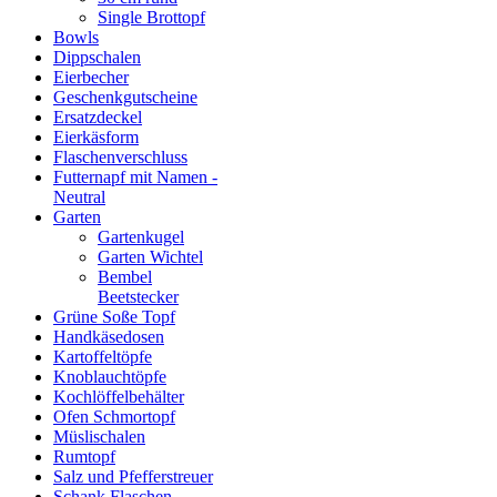
Single Brottopf
Bowls
Dippschalen
Eierbecher
Geschenkgutscheine
Ersatzdeckel
Eierkäsform
Flaschenverschluss
Futternapf mit Namen -
Neutral
Garten
Gartenkugel
Garten Wichtel
Bembel
Beetstecker
Grüne Soße Topf
Handkäsedosen
Kartoffeltöpfe
Knoblauchtöpfe
Kochlöffelbehälter
Ofen Schmortopf
Müslischalen
Rumtopf
Salz und Pfefferstreuer
Schank Flaschen