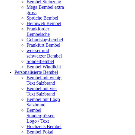
Bembel Steinzeug
Mega Bembel extra
gross
Sprüche Bembel
Heimweh Bembel
Frankforder
Bembelsche
Geburtstagsbembel
Frankfurt Bembel
weisser und
schwarzer Bembel
Sonderbembel
Bembel Windlicht
Personalisierte Bembel
Bembel mit wenig
Text Salzbrand
Bembel mit viel
Text Salzbrand
Bembel mit Logo
Salzbrand
Bembel
Sondergrössen
Logo / Text
Hochzeits Bembel
Bembel Pokal