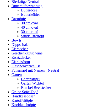
Bierkrüge Neutral
Butteraufbewahrung
Butterdose
Butterkühler
Brottöpfe
30 cm oval
40 cm oval
30 cm rund
Single Brottopf
Bowls
Dippschalen
Eierbecher
Geschenkgutscheine
Ersatzdeckel
Eierkäsform
Flaschenverschluss
Futternapf mit Namen - Neutral
Garten
Gartenkugel
Garten Wichtel
Bembel Beetstecker
Grüne Soße Topf
Handkäsedosen
Kartoffeltöpfe
Knoblauchtöpfe