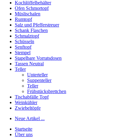
Kochlöffelbehälter
Ofen Schmortopf
Müslischalen
Rumtopf
Salz und Pfefferstreuer
Schank Flaschen
Schmalztopf
Schüsseln
Senftopf
Stempel
Stapelbare Vorratsdosen
Tassen Neutral
Teller
Unterteller
Suppenteller
Teller
Frühstücksbrettchen
Tischabfälle Topf
Weinkühler
Zwiebeltöpfe
Neue Artikel ...
Startseite
Über uns