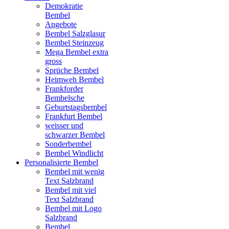
Demokratie
Bembel
Angebote
Bembel Salzglasur
Bembel Steinzeug
Mega Bembel extra
gross
Sprüche Bembel
Heimweh Bembel
Frankforder
Bembelsche
Geburtstagsbembel
Frankfurt Bembel
weisser und
schwarzer Bembel
Sonderbembel
Bembel Windlicht
Personalisierte Bembel
Bembel mit wenig
Text Salzbrand
Bembel mit viel
Text Salzbrand
Bembel mit Logo
Salzbrand
Bembel