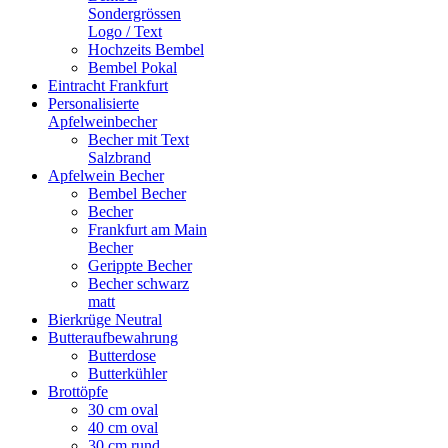
Sondergrössen
Logo / Text
Hochzeits Bembel
Bembel Pokal
Eintracht Frankfurt
Personalisierte
Apfelweinbecher
Becher mit Text
Salzbrand
Apfelwein Becher
Bembel Becher
Becher
Frankfurt am Main
Becher
Gerippte Becher
Becher schwarz
matt
Bierkrüge Neutral
Butteraufbewahrung
Butterdose
Butterkühler
Brottöpfe
30 cm oval
40 cm oval
30 cm rund