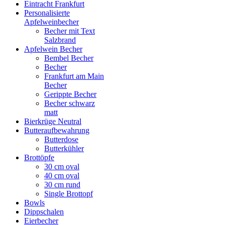
Eintracht Frankfurt
Personalisierte
Apfelweinbecher
Becher mit Text
Salzbrand
Apfelwein Becher
Bembel Becher
Becher
Frankfurt am Main
Becher
Gerippte Becher
Becher schwarz
matt
Bierkrüge Neutral
Butteraufbewahrung
Butterdose
Butterkühler
Brottöpfe
30 cm oval
40 cm oval
30 cm rund
Single Brottopf
Bowls
Dippschalen
Eierbecher