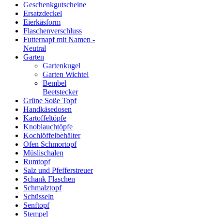
Geschenkgutscheine
Ersatzdeckel
Eierkäsform
Flaschenverschluss
Futternapf mit Namen -
Neutral
Garten
Gartenkugel
Garten Wichtel
Bembel
Beetstecker
Grüne Soße Topf
Handkäsedosen
Kartoffeltöpfe
Knoblauchtöpfe
Kochlöffelbehälter
Ofen Schmortopf
Müslischalen
Rumtopf
Salz und Pfefferstreuer
Schank Flaschen
Schmalztopf
Schüsseln
Senftopf
Stempel