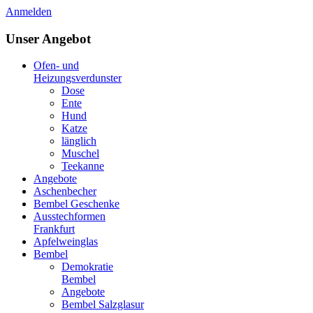
Anmelden
Unser Angebot
Ofen- und
Heizungsverdunster
Dose
Ente
Hund
Katze
länglich
Muschel
Teekanne
Angebote
Aschenbecher
Bembel Geschenke
Ausstechformen
Frankfurt
Apfelweinglas
Bembel
Demokratie
Bembel
Angebote
Bembel Salzglasur