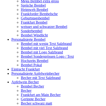
Mega Bembel extra gross
Sprüche Bembel
Heimweh Bembel
Frankforder Bembelsche
Geburtstagsbembel
Frankfurt Bembel
weisser und schwarzer Bembel
Sonderbembel
Bembel Windlicht
Personalisierte Bembel
Bembel mit wenig Text Salzbrand
Bembel mit viel Text Salzbrand
Bembel mit Logo Salzbrand
Bembel Sondergrössen Logo / Text
Hochzeits Bembel
Bembel Pokal
Eintracht Frankfurt
Personalisierte Apfelweinbecher
Becher mit Text Salzbrand
Apfelwein Becher
Bembel Becher
Becher
Frankfurt am Main Becher
Gerippte Becher
Becher schwarz matt