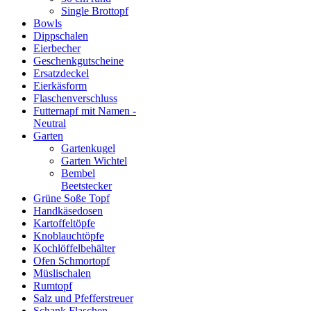
Single Brottopf
Bowls
Dippschalen
Eierbecher
Geschenkgutscheine
Ersatzdeckel
Eierkäsform
Flaschenverschluss
Futternapf mit Namen -
Neutral
Garten
Gartenkugel
Garten Wichtel
Bembel
Beetstecker
Grüne Soße Topf
Handkäsedosen
Kartoffeltöpfe
Knoblauchtöpfe
Kochlöffelbehälter
Ofen Schmortopf
Müslischalen
Rumtopf
Salz und Pfefferstreuer
Schank Flaschen