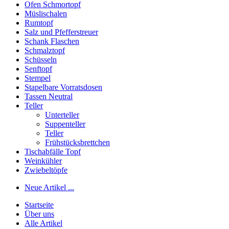
Ofen Schmortopf
Müslischalen
Rumtopf
Salz und Pfefferstreuer
Schank Flaschen
Schmalztopf
Schüsseln
Senftopf
Stempel
Stapelbare Vorratsdosen
Tassen Neutral
Teller
Unterteller
Suppenteller
Teller
Frühstücksbrettchen
Tischabfälle Topf
Weinkühler
Zwiebeltöpfe
Neue Artikel ...
Startseite
Über uns
Alle Artikel