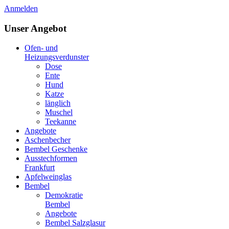
Anmelden
Unser Angebot
Ofen- und
Heizungsverdunster
Dose
Ente
Hund
Katze
länglich
Muschel
Teekanne
Angebote
Aschenbecher
Bembel Geschenke
Ausstechformen
Frankfurt
Apfelweinglas
Bembel
Demokratie
Bembel
Angebote
Bembel Salzglasur