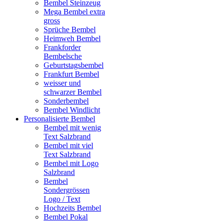
Bembel Steinzeug
Mega Bembel extra
gross
Sprüche Bembel
Heimweh Bembel
Frankforder
Bembelsche
Geburtstagsbembel
Frankfurt Bembel
weisser und
schwarzer Bembel
Sonderbembel
Bembel Windlicht
Personalisierte Bembel
Bembel mit wenig
Text Salzbrand
Bembel mit viel
Text Salzbrand
Bembel mit Logo
Salzbrand
Bembel
Sondergrössen
Logo / Text
Hochzeits Bembel
Bembel Pokal