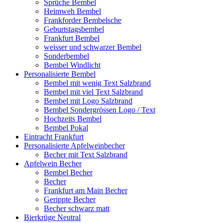
Sprüche Bembel
Heimweh Bembel
Frankforder Bembelsche
Geburtstagsbembel
Frankfurt Bembel
weisser und schwarzer Bembel
Sonderbembel
Bembel Windlicht
Personalisierte Bembel
Bembel mit wenig Text Salzbrand
Bembel mit viel Text Salzbrand
Bembel mit Logo Salzbrand
Bembel Sondergrössen Logo / Text
Hochzeits Bembel
Bembel Pokal
Eintracht Frankfurt
Personalisierte Apfelweinbecher
Becher mit Text Salzbrand
Apfelwein Becher
Bembel Becher
Becher
Frankfurt am Main Becher
Gerippte Becher
Becher schwarz matt
Bierkrüge Neutral