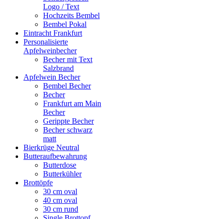
Logo / Text
Hochzeits Bembel
Bembel Pokal
Eintracht Frankfurt
Personalisierte
Apfelweinbecher
Becher mit Text
Salzbrand
Apfelwein Becher
Bembel Becher
Becher
Frankfurt am Main
Becher
Gerippte Becher
Becher schwarz
matt
Bierkrüge Neutral
Butteraufbewahrung
Butterdose
Butterkühler
Brottöpfe
30 cm oval
40 cm oval
30 cm rund
Single Brottopf