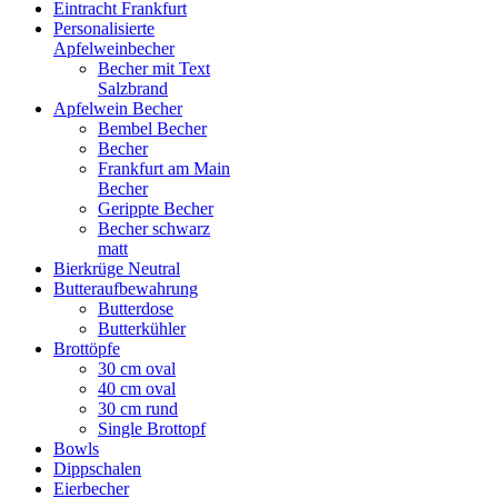
Eintracht Frankfurt
Personalisierte
Apfelweinbecher
Becher mit Text
Salzbrand
Apfelwein Becher
Bembel Becher
Becher
Frankfurt am Main
Becher
Gerippte Becher
Becher schwarz
matt
Bierkrüge Neutral
Butteraufbewahrung
Butterdose
Butterkühler
Brottöpfe
30 cm oval
40 cm oval
30 cm rund
Single Brottopf
Bowls
Dippschalen
Eierbecher