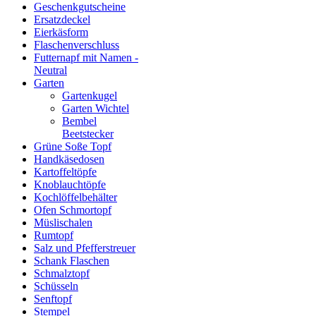
Geschenkgutscheine
Ersatzdeckel
Eierkäsform
Flaschenverschluss
Futternapf mit Namen -
Neutral
Garten
Gartenkugel
Garten Wichtel
Bembel
Beetstecker
Grüne Soße Topf
Handkäsedosen
Kartoffeltöpfe
Knoblauchtöpfe
Kochlöffelbehälter
Ofen Schmortopf
Müslischalen
Rumtopf
Salz und Pfefferstreuer
Schank Flaschen
Schmalztopf
Schüsseln
Senftopf
Stempel