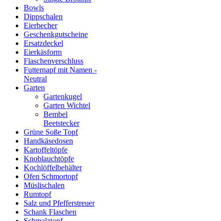
Bowls
Dippschalen
Eierbecher
Geschenkgutscheine
Ersatzdeckel
Eierkäsform
Flaschenverschluss
Futternapf mit Namen -
Neutral
Garten
Gartenkugel
Garten Wichtel
Bembel
Beetstecker
Grüne Soße Topf
Handkäsedosen
Kartoffeltöpfe
Knoblauchtöpfe
Kochlöffelbehälter
Ofen Schmortopf
Müslischalen
Rumtopf
Salz und Pfefferstreuer
Schank Flaschen
Schmalztopf