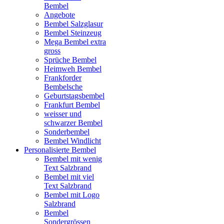
Bembel
Angebote
Bembel Salzglasur
Bembel Steinzeug
Mega Bembel extra
gross
Sprüche Bembel
Heimweh Bembel
Frankforder
Bembelsche
Geburtstagsbembel
Frankfurt Bembel
weisser und
schwarzer Bembel
Sonderbembel
Bembel Windlicht
Personalisierte Bembel
Bembel mit wenig
Text Salzbrand
Bembel mit viel
Text Salzbrand
Bembel mit Logo
Salzbrand
Bembel
Sondergrössen