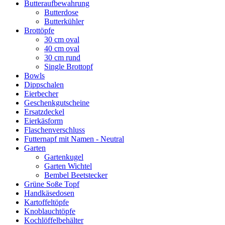
Butteraufbewahrung
Butterdose
Butterkühler
Brottöpfe
30 cm oval
40 cm oval
30 cm rund
Single Brottopf
Bowls
Dippschalen
Eierbecher
Geschenkgutscheine
Ersatzdeckel
Eierkäsform
Flaschenverschluss
Futternapf mit Namen - Neutral
Garten
Gartenkugel
Garten Wichtel
Bembel Beetstecker
Grüne Soße Topf
Handkäsedosen
Kartoffeltöpfe
Knoblauchtöpfe
Kochlöffelbehälter