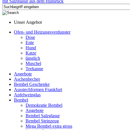
Unser Angebot
Ofen- und Heizungsverdunster
Dose
Ente
Hund
Katze
länglich
Muschel
Teekanne
Angebote
Aschenbecher
Bembel Geschenke
Ausstechformen Frankfurt
Apfelweinglas
Bembel
Demokratie Bembel
Angebote
Bembel Salzglasur
Bembel Steinzeug
Mega Bembel extra gross