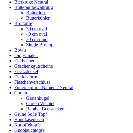
Bierkrüge Neutral
Butteraufbewahrung
Butterdose
Butterkühler
Brottöpfe
30 cm oval
40 cm oval
30 cm rund
Single Brottopf
Bowls
Dippschalen
Eierbecher
Geschenkgutscheine
Ersatzdeckel
Eierkäsform
Flaschenverschluss
Futternapf mit Namen - Neutral
Garten
Gartenkugel
Garten Wichtel
Bembel Beetstecker
Grüne Soße Topf
Handkäsedosen
Kartoffeltöpfe
Knoblauchtöpfe