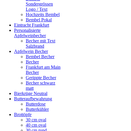
Sondergrössen
Logo / Text
Hochzeits Bembel
Bembel Pokal
Eintracht Frankfurt
Personalisierte
Apfelweinbecher
Becher mit Text
Salzbrand
Apfelwein Becher
Bembel Becher
Becher
Frankfurt am Main
Becher
Gerippte Becher
Becher schwarz
matt
Bierkrüge Neutral
Butteraufbewahrung
Butterdose
Butterkühler
Brottöpfe
30 cm oval
40 cm oval
30 cm rund