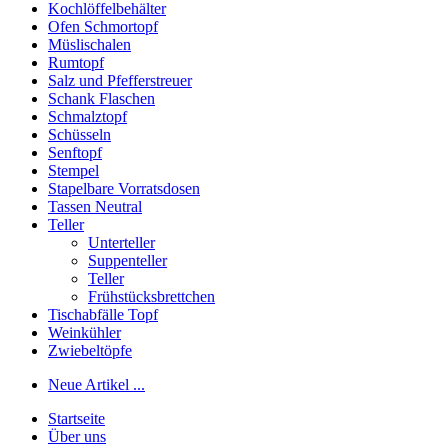
Kochlöffelbehälter
Ofen Schmortopf
Müslischalen
Rumtopf
Salz und Pfefferstreuer
Schank Flaschen
Schmalztopf
Schüsseln
Senftopf
Stempel
Stapelbare Vorratsdosen
Tassen Neutral
Teller
Unterteller
Suppenteller
Teller
Frühstücksbrettchen
Tischabfälle Topf
Weinkühler
Zwiebeltöpfe
Neue Artikel ...
Startseite
Über uns