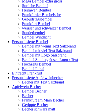
Mega Bembel extra gross
Sprüche Bembel
Heimweh Bembel
Frankforder Bembelsche
Geburtstagsbembel
Frankfurt Bembel
weisser und schwarzer Bembel
Sonderbembel
Bembel Windlicht
Personalisierte Bembel
Bembel mit wenig Text Salzbrand
Bembel mit viel Text Salzbrand
Bembel mit Logo Salzbrand
Bembel Sondergrössen Logo / Text
Hochzeits Bembel
Bembel Pokal
Eintracht Frankfurt
Personalisierte Apfelweinbecher
Becher mit Text Salzbrand
Apfelwein Becher
Bembel Becher
Becher
Frankfurt am Main Becher
Gerippte Becher
Becher schwarz matt