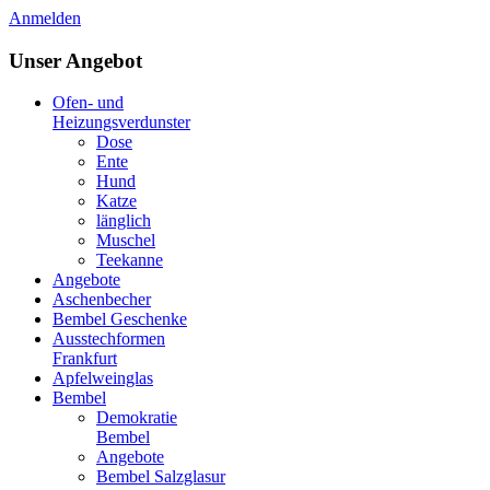
Anmelden
Unser Angebot
Ofen- und
Heizungsverdunster
Dose
Ente
Hund
Katze
länglich
Muschel
Teekanne
Angebote
Aschenbecher
Bembel Geschenke
Ausstechformen
Frankfurt
Apfelweinglas
Bembel
Demokratie
Bembel
Angebote
Bembel Salzglasur