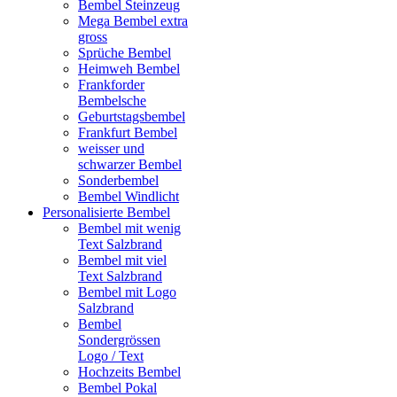
Bembel Steinzeug
Mega Bembel extra
gross
Sprüche Bembel
Heimweh Bembel
Frankforder
Bembelsche
Geburtstagsbembel
Frankfurt Bembel
weisser und
schwarzer Bembel
Sonderbembel
Bembel Windlicht
Personalisierte Bembel
Bembel mit wenig
Text Salzbrand
Bembel mit viel
Text Salzbrand
Bembel mit Logo
Salzbrand
Bembel
Sondergrössen
Logo / Text
Hochzeits Bembel
Bembel Pokal