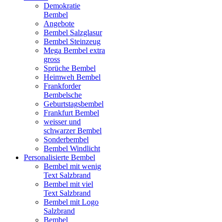
Demokratie
Bembel
Angebote
Bembel Salzglasur
Bembel Steinzeug
Mega Bembel extra
gross
Sprüche Bembel
Heimweh Bembel
Frankforder
Bembelsche
Geburtstagsbembel
Frankfurt Bembel
weisser und
schwarzer Bembel
Sonderbembel
Bembel Windlicht
Personalisierte Bembel
Bembel mit wenig
Text Salzbrand
Bembel mit viel
Text Salzbrand
Bembel mit Logo
Salzbrand
Bembel