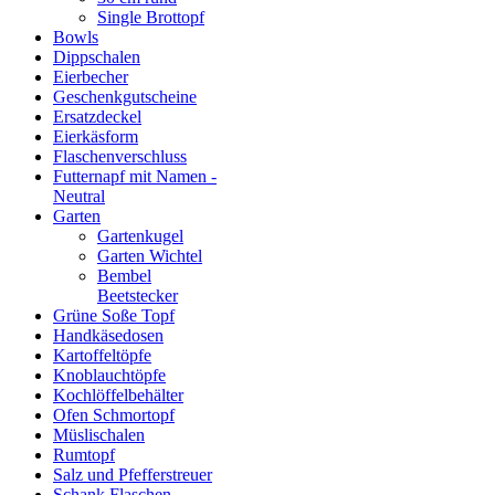
Single Brottopf
Bowls
Dippschalen
Eierbecher
Geschenkgutscheine
Ersatzdeckel
Eierkäsform
Flaschenverschluss
Futternapf mit Namen -
Neutral
Garten
Gartenkugel
Garten Wichtel
Bembel
Beetstecker
Grüne Soße Topf
Handkäsedosen
Kartoffeltöpfe
Knoblauchtöpfe
Kochlöffelbehälter
Ofen Schmortopf
Müslischalen
Rumtopf
Salz und Pfefferstreuer
Schank Flaschen