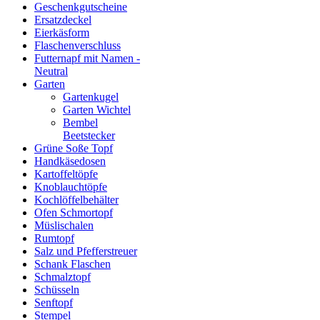
Geschenkgutscheine
Ersatzdeckel
Eierkäsform
Flaschenverschluss
Futternapf mit Namen -
Neutral
Garten
Gartenkugel
Garten Wichtel
Bembel
Beetstecker
Grüne Soße Topf
Handkäsedosen
Kartoffeltöpfe
Knoblauchtöpfe
Kochlöffelbehälter
Ofen Schmortopf
Müslischalen
Rumtopf
Salz und Pfefferstreuer
Schank Flaschen
Schmalztopf
Schüsseln
Senftopf
Stempel