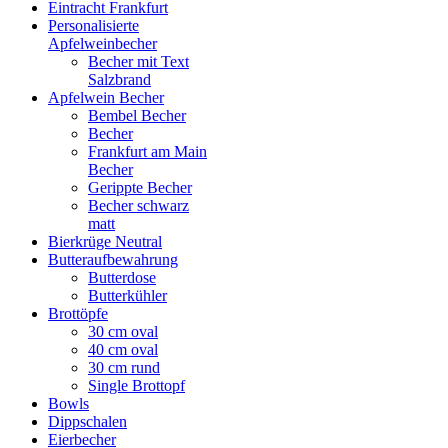
Eintracht Frankfurt
Personalisierte
Apfelweinbecher
Becher mit Text
Salzbrand
Apfelwein Becher
Bembel Becher
Becher
Frankfurt am Main
Becher
Gerippte Becher
Becher schwarz
matt
Bierkrüge Neutral
Butteraufbewahrung
Butterdose
Butterkühler
Brottöpfe
30 cm oval
40 cm oval
30 cm rund
Single Brottopf
Bowls
Dippschalen
Eierbecher