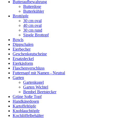
Butteraufbewahrung
Butterdose
Butterkühler
Brottöpfe
30 cm oval
40 cm oval
30 cm rund
Single Brottopf
Bowls
Dippschalen
Eierbecher
Geschenkgutscheine
Ersatzdeckel
Eierkäsform
Flaschenverschluss
Futternapf mit Namen - Neutral
Garten
Gartenkugel
Garten Wichtel
Bembel Beetstecker
Grüne Soße Topf
Handkäsedosen
Kartoffeltöpfe
Knoblauchtöpfe
Kochlöffelbehälter