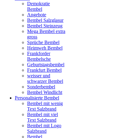
Demokratie
Bembel
Angebote
Bembel Salzglasur
Bembel Steinzeug
Mega Bembel extra
gross
Sprüche Bembel
Heimweh Bembel
Frankforder
Bembelsche
Geburtstagsbembel
Frankfurt Bembel
weisser und
schwarzer Bembel
Sonderbembel
Bembel Windlicht
Personalisierte Bembel
Bembel mit wenig
Text Salzbrand
Bembel mit viel
Text Salzbrand
Bembel mit Logo
Salzbrand
Bembel