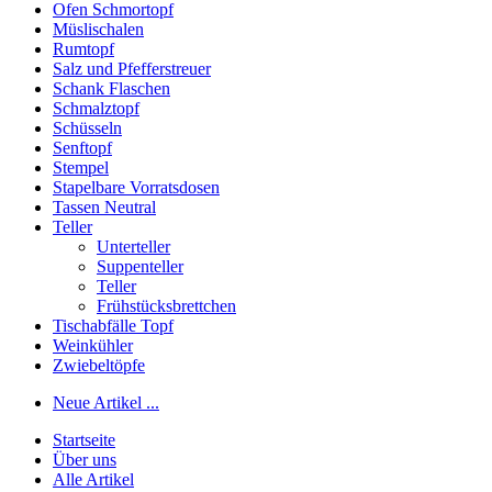
Ofen Schmortopf
Müslischalen
Rumtopf
Salz und Pfefferstreuer
Schank Flaschen
Schmalztopf
Schüsseln
Senftopf
Stempel
Stapelbare Vorratsdosen
Tassen Neutral
Teller
Unterteller
Suppenteller
Teller
Frühstücksbrettchen
Tischabfälle Topf
Weinkühler
Zwiebeltöpfe
Neue Artikel ...
Startseite
Über uns
Alle Artikel