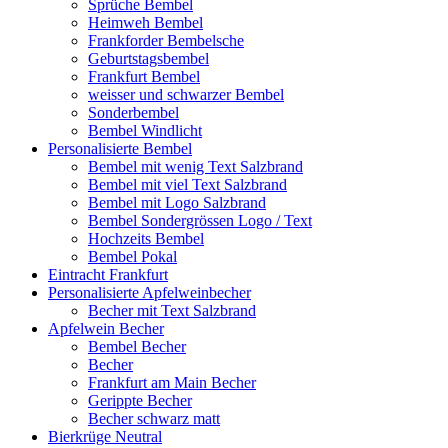
Sprüche Bembel
Heimweh Bembel
Frankforder Bembelsche
Geburtstagsbembel
Frankfurt Bembel
weisser und schwarzer Bembel
Sonderbembel
Bembel Windlicht
Personalisierte Bembel
Bembel mit wenig Text Salzbrand
Bembel mit viel Text Salzbrand
Bembel mit Logo Salzbrand
Bembel Sondergrössen Logo / Text
Hochzeits Bembel
Bembel Pokal
Eintracht Frankfurt
Personalisierte Apfelweinbecher
Becher mit Text Salzbrand
Apfelwein Becher
Bembel Becher
Becher
Frankfurt am Main Becher
Gerippte Becher
Becher schwarz matt
Bierkrüge Neutral