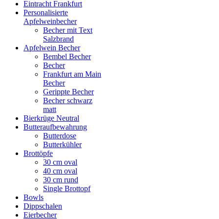
Eintracht Frankfurt
Personalisierte
Apfelweinbecher
Becher mit Text
Salzbrand
Apfelwein Becher
Bembel Becher
Becher
Frankfurt am Main
Becher
Gerippte Becher
Becher schwarz
matt
Bierkrüge Neutral
Butteraufbewahrung
Butterdose
Butterkühler
Brottöpfe
30 cm oval
40 cm oval
30 cm rund
Single Brottopf
Bowls
Dippschalen
Eierbecher