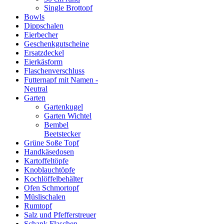
Single Brottopf
Bowls
Dippschalen
Eierbecher
Geschenkgutscheine
Ersatzdeckel
Eierkäsform
Flaschenverschluss
Futternapf mit Namen -
Neutral
Garten
Gartenkugel
Garten Wichtel
Bembel
Beetstecker
Grüne Soße Topf
Handkäsedosen
Kartoffeltöpfe
Knoblauchtöpfe
Kochlöffelbehälter
Ofen Schmortopf
Müslischalen
Rumtopf
Salz und Pfefferstreuer
Schank Flaschen