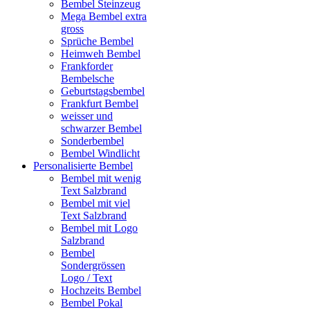
Bembel Steinzeug
Mega Bembel extra
gross
Sprüche Bembel
Heimweh Bembel
Frankforder
Bembelsche
Geburtstagsbembel
Frankfurt Bembel
weisser und
schwarzer Bembel
Sonderbembel
Bembel Windlicht
Personalisierte Bembel
Bembel mit wenig
Text Salzbrand
Bembel mit viel
Text Salzbrand
Bembel mit Logo
Salzbrand
Bembel
Sondergrössen
Logo / Text
Hochzeits Bembel
Bembel Pokal