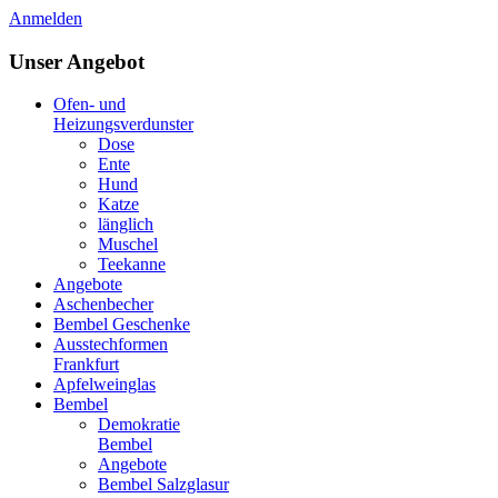
Anmelden
Unser Angebot
Ofen- und
Heizungsverdunster
Dose
Ente
Hund
Katze
länglich
Muschel
Teekanne
Angebote
Aschenbecher
Bembel Geschenke
Ausstechformen
Frankfurt
Apfelweinglas
Bembel
Demokratie
Bembel
Angebote
Bembel Salzglasur