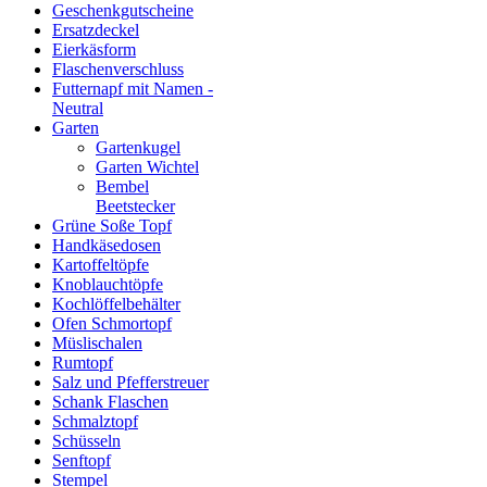
Geschenkgutscheine
Ersatzdeckel
Eierkäsform
Flaschenverschluss
Futternapf mit Namen -
Neutral
Garten
Gartenkugel
Garten Wichtel
Bembel
Beetstecker
Grüne Soße Topf
Handkäsedosen
Kartoffeltöpfe
Knoblauchtöpfe
Kochlöffelbehälter
Ofen Schmortopf
Müslischalen
Rumtopf
Salz und Pfefferstreuer
Schank Flaschen
Schmalztopf
Schüsseln
Senftopf
Stempel