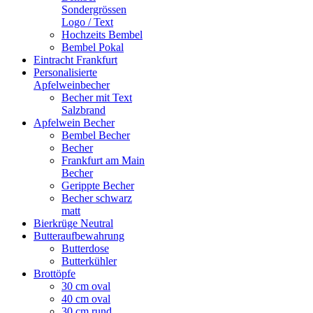
Sondergrössen
Logo / Text
Hochzeits Bembel
Bembel Pokal
Eintracht Frankfurt
Personalisierte
Apfelweinbecher
Becher mit Text
Salzbrand
Apfelwein Becher
Bembel Becher
Becher
Frankfurt am Main
Becher
Gerippte Becher
Becher schwarz
matt
Bierkrüge Neutral
Butteraufbewahrung
Butterdose
Butterkühler
Brottöpfe
30 cm oval
40 cm oval
30 cm rund