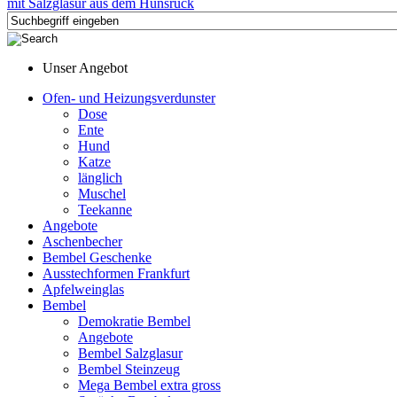
Unser Angebot
Ofen- und Heizungsverdunster
Dose
Ente
Hund
Katze
länglich
Muschel
Teekanne
Angebote
Aschenbecher
Bembel Geschenke
Ausstechformen Frankfurt
Apfelweinglas
Bembel
Demokratie Bembel
Angebote
Bembel Salzglasur
Bembel Steinzeug
Mega Bembel extra gross