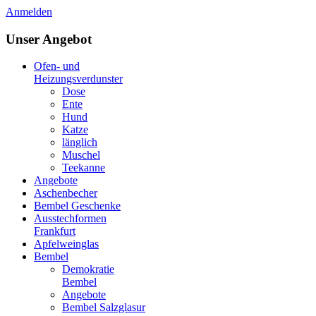
Anmelden
Unser Angebot
Ofen- und
Heizungsverdunster
Dose
Ente
Hund
Katze
länglich
Muschel
Teekanne
Angebote
Aschenbecher
Bembel Geschenke
Ausstechformen
Frankfurt
Apfelweinglas
Bembel
Demokratie
Bembel
Angebote
Bembel Salzglasur