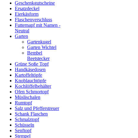
Geschenkgutscheine
Ersatzdeckel
Eierkäsform
Flaschenverschluss
Futternapf mit Namen -
Neutral
Garten
Gartenkugel
Garten Wichtel
Bembel
Beetstecker
Grüne Soße Topf
Handkäsedosen
Kartoffeltöpfe
Knoblauchtöpfe
Kochlöffelbehälter
Ofen Schmortopf
Müslischalen
Rumtopf
Salz und Pfefferstreuer
Schank Flaschen
Schmalztopf
Schüsseln
Senftopf
Stempel