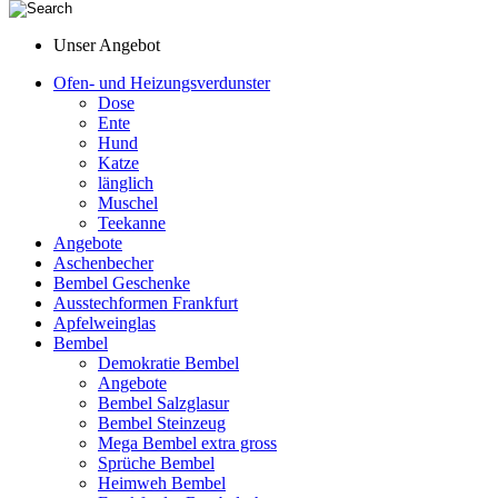
Unser Angebot
Ofen- und Heizungsverdunster
Dose
Ente
Hund
Katze
länglich
Muschel
Teekanne
Angebote
Aschenbecher
Bembel Geschenke
Ausstechformen Frankfurt
Apfelweinglas
Bembel
Demokratie Bembel
Angebote
Bembel Salzglasur
Bembel Steinzeug
Mega Bembel extra gross
Sprüche Bembel
Heimweh Bembel