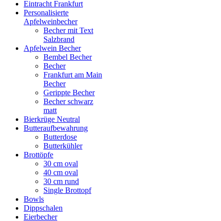
Eintracht Frankfurt
Personalisierte
Apfelweinbecher
Becher mit Text
Salzbrand
Apfelwein Becher
Bembel Becher
Becher
Frankfurt am Main
Becher
Gerippte Becher
Becher schwarz
matt
Bierkrüge Neutral
Butteraufbewahrung
Butterdose
Butterkühler
Brottöpfe
30 cm oval
40 cm oval
30 cm rund
Single Brottopf
Bowls
Dippschalen
Eierbecher