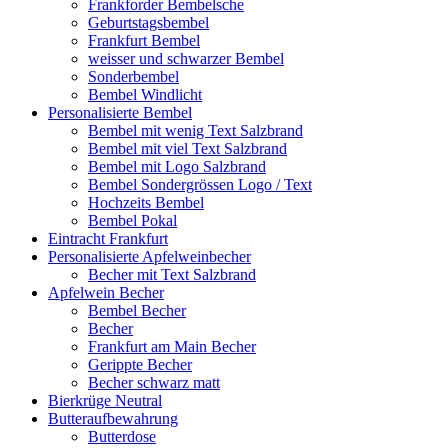
Frankforder Bembelsche
Geburtstagsbembel
Frankfurt Bembel
weisser und schwarzer Bembel
Sonderbembel
Bembel Windlicht
Personalisierte Bembel
Bembel mit wenig Text Salzbrand
Bembel mit viel Text Salzbrand
Bembel mit Logo Salzbrand
Bembel Sondergrössen Logo / Text
Hochzeits Bembel
Bembel Pokal
Eintracht Frankfurt
Personalisierte Apfelweinbecher
Becher mit Text Salzbrand
Apfelwein Becher
Bembel Becher
Becher
Frankfurt am Main Becher
Gerippte Becher
Becher schwarz matt
Bierkrüge Neutral
Butteraufbewahrung
Butterdose