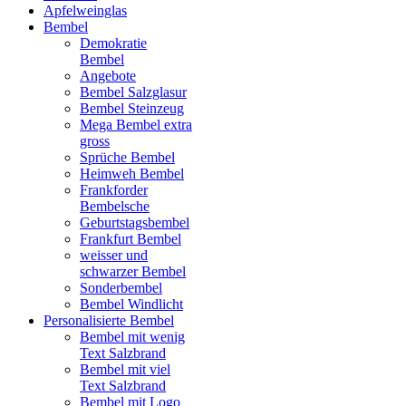
Apfelweinglas
Bembel
Demokratie
Bembel
Angebote
Bembel Salzglasur
Bembel Steinzeug
Mega Bembel extra
gross
Sprüche Bembel
Heimweh Bembel
Frankforder
Bembelsche
Geburtstagsbembel
Frankfurt Bembel
weisser und
schwarzer Bembel
Sonderbembel
Bembel Windlicht
Personalisierte Bembel
Bembel mit wenig
Text Salzbrand
Bembel mit viel
Text Salzbrand
Bembel mit Logo