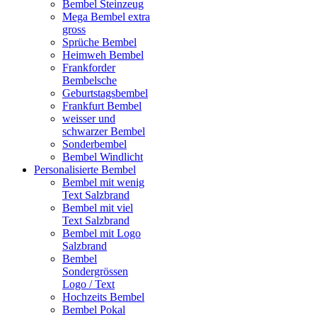
Bembel Steinzeug
Mega Bembel extra
gross
Sprüche Bembel
Heimweh Bembel
Frankforder
Bembelsche
Geburtstagsbembel
Frankfurt Bembel
weisser und
schwarzer Bembel
Sonderbembel
Bembel Windlicht
Personalisierte Bembel
Bembel mit wenig
Text Salzbrand
Bembel mit viel
Text Salzbrand
Bembel mit Logo
Salzbrand
Bembel
Sondergrössen
Logo / Text
Hochzeits Bembel
Bembel Pokal