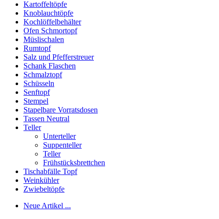
Kartoffeltöpfe
Knoblauchtöpfe
Kochlöffelbehälter
Ofen Schmortopf
Müslischalen
Rumtopf
Salz und Pfefferstreuer
Schank Flaschen
Schmalztopf
Schüsseln
Senftopf
Stempel
Stapelbare Vorratsdosen
Tassen Neutral
Teller
Unterteller
Suppenteller
Teller
Frühstücksbrettchen
Tischabfälle Topf
Weinkühler
Zwiebeltöpfe
Neue Artikel ...