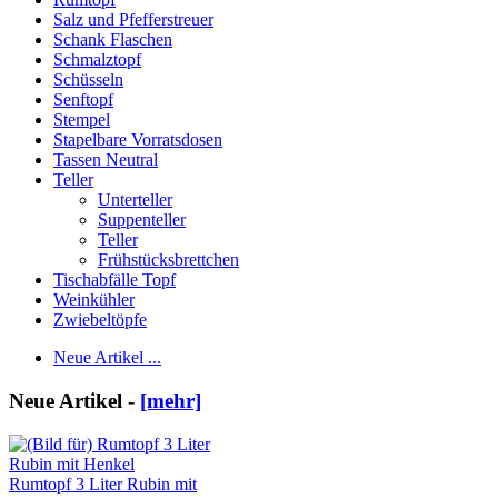
Salz und Pfefferstreuer
Schank Flaschen
Schmalztopf
Schüsseln
Senftopf
Stempel
Stapelbare Vorratsdosen
Tassen Neutral
Teller
Unterteller
Suppenteller
Teller
Frühstücksbrettchen
Tischabfälle Topf
Weinkühler
Zwiebeltöpfe
Neue Artikel ...
Neue Artikel -
[mehr]
Rumtopf 3 Liter Rubin mit