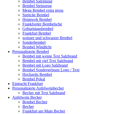
Bembel Salzglasur
Bembel Steinzeug
Mega Bembel extra gross
Sprüche Bembel
Heimweh Bembel
Frankforder Bembelsche
Geburtstagsbembel
Frankfurt Bembel
weisser und schwarzer Bembel
Sonderbembel
Bembel Windlicht
Personalisierte Bembel
Bembel mit wenig Text Salzbrand
Bembel mit viel Text Salzbrand
Bembel mit Logo Salzbrand
Bembel Sondergrössen Logo / Text
Hochzeits Bembel
Bembel Pokal
Eintracht Frankfurt
Personalisierte Apfelweinbecher
Becher mit Text Salzbrand
Apfelwein Becher
Bembel Becher
Becher
Frankfurt am Main Becher