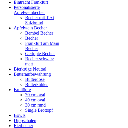
Eintracht Frankfurt
Personalisierte
Apfelweinbecher
Becher mit Text
Salzbrand
Apfelwein Becher
Bembel Becher
Becher
Frankfurt am Main
Becher
Gerippte Becher
Becher schwarz
matt
Bierkrüge Neutral
Butteraufbewahrung
Butterdose
Butterkühler
Brottöpfe
30 cm oval
40 cm oval
30 cm rund
Single Brottopf
Bowls
Dippschalen
Eierbecher