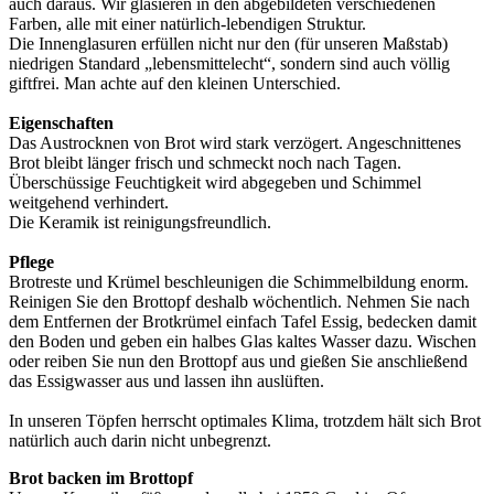
auch daraus. Wir glasieren in den abgebildeten verschiedenen
Farben, alle mit einer natürlich-lebendigen Struktur.
Die Innenglasuren erfüllen nicht nur den (für unseren Maßstab)
niedrigen Standard „lebensmittelecht“, sondern sind auch völlig
giftfrei. Man achte auf den kleinen Unterschied.
Eigenschaften
Das Austrocknen von Brot wird stark verzögert. Angeschnittenes
Brot bleibt länger frisch und schmeckt noch nach Tagen.
Überschüssige Feuchtigkeit wird abgegeben und Schimmel
weitgehend verhindert.
Die Keramik ist reinigungsfreundlich.
Pflege
Brotreste und Krümel beschleunigen die Schimmelbildung enorm.
Reinigen Sie den Brottopf deshalb wöchentlich. Nehmen Sie nach
dem Entfernen der Brotkrümel einfach Tafel Essig, bedecken damit
den Boden und geben ein halbes Glas kaltes Wasser dazu. Wischen
oder reiben Sie nun den Brottopf aus und gießen Sie anschließend
das Essigwasser aus und lassen ihn auslüften.
In unseren Töpfen herrscht optimales Klima, trotzdem hält sich Brot
natürlich auch darin nicht unbegrenzt.
Brot backen im Brottopf