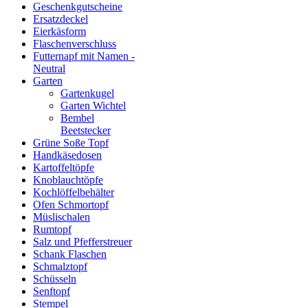
Geschenkgutscheine
Ersatzdeckel
Eierkäsform
Flaschenverschluss
Futternapf mit Namen -
Neutral
Garten
Gartenkugel
Garten Wichtel
Bembel
Beetstecker
Grüne Soße Topf
Handkäsedosen
Kartoffeltöpfe
Knoblauchtöpfe
Kochlöffelbehälter
Ofen Schmortopf
Müslischalen
Rumtopf
Salz und Pfefferstreuer
Schank Flaschen
Schmalztopf
Schüsseln
Senftopf
Stempel