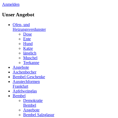
Anmelden
Unser Angebot
Ofen- und
Heizungsverdunster
Dose
Ente
Hund
Katze
länglich
Muschel
Teekanne
Angebote
Aschenbecher
Bembel Geschenke
Ausstechformen
Frankfurt
Apfelweinglas
Bembel
Demokratie
Bembel
Angebote
Bembel Salzglasur