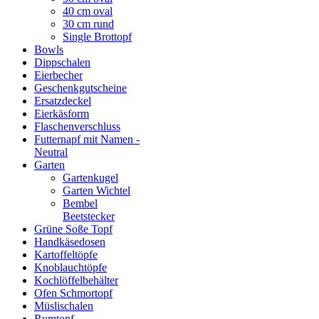
40 cm oval
30 cm rund
Single Brottopf
Bowls
Dippschalen
Eierbecher
Geschenkgutscheine
Ersatzdeckel
Eierkäsform
Flaschenverschluss
Futternapf mit Namen -
Neutral
Garten
Gartenkugel
Garten Wichtel
Bembel
Beetstecker
Grüne Soße Topf
Handkäsedosen
Kartoffeltöpfe
Knoblauchtöpfe
Kochlöffelbehälter
Ofen Schmortopf
Müslischalen
Rumtopf