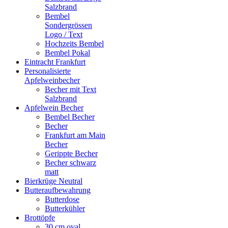
Salzbrand
Bembel
Sondergrössen
Logo / Text
Hochzeits Bembel
Bembel Pokal
Eintracht Frankfurt
Personalisierte
Apfelweinbecher
Becher mit Text
Salzbrand
Apfelwein Becher
Bembel Becher
Becher
Frankfurt am Main
Becher
Gerippte Becher
Becher schwarz
matt
Bierkrüge Neutral
Butteraufbewahrung
Butterdose
Butterkühler
Brottöpfe
30 cm oval