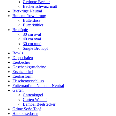
Gerippte Becher
Becher schwarz matt
Bierkrüge Neutral
Butteraufbewahrung
Butterdose
Butterkühler
Brottöpfe
30 cm oval
40 cm oval
30 cm rund
Single Brottopf
Bowls
Dippschalen
Eierbecher
Geschenkgutscheine
Ersatzdeckel
Eierkäsform
Flaschenverschluss
Futternapf mit Namen - Neutral
Garten
Gartenkugel
Garten Wichtel
Bembel Beetstecker
Grüne Soße Topf
Handkäsedosen