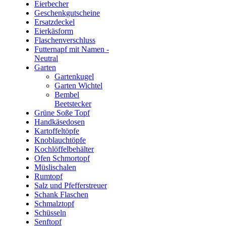
Eierbecher
Geschenkgutscheine
Ersatzdeckel
Eierkäsform
Flaschenverschluss
Futternapf mit Namen -
Neutral
Garten
Gartenkugel
Garten Wichtel
Bembel
Beetstecker
Grüne Soße Topf
Handkäsedosen
Kartoffeltöpfe
Knoblauchtöpfe
Kochlöffelbehälter
Ofen Schmortopf
Müslischalen
Rumtopf
Salz und Pfefferstreuer
Schank Flaschen
Schmalztopf
Schüsseln
Senftopf