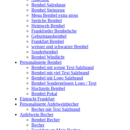
Bembel Salzglasur
Bembel Steinzeug
Mega Bembel extra gross
Sprüche Bembel
Heimweh Bembel
Frankforder Bembelsche
Geburtstagsbembel
Frankfurt Bembel
weisser und schwarzer Bembel
Sonderbembel
Bembel Windlicht
Personalisierte Bembel
Bembel mit wenig Text Salzbrand
Bembel mit viel Text Salzbrand
Bembel mit Logo Salzbrand
Bembel Sondergrössen Logo / Text
Hochzeits Bembel
Bembel Pokal
Eintracht Frankfurt
Personalisierte Apfelweinbecher
Becher mit Text Salzbrand
Apfelwein Becher
Bembel Becher
Becher