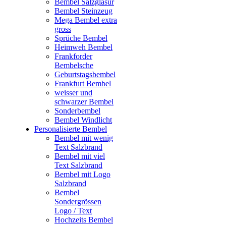
Bembel Salzglasur
Bembel Steinzeug
Mega Bembel extra
gross
Sprüche Bembel
Heimweh Bembel
Frankforder
Bembelsche
Geburtstagsbembel
Frankfurt Bembel
weisser und
schwarzer Bembel
Sonderbembel
Bembel Windlicht
Personalisierte Bembel
Bembel mit wenig
Text Salzbrand
Bembel mit viel
Text Salzbrand
Bembel mit Logo
Salzbrand
Bembel
Sondergrössen
Logo / Text
Hochzeits Bembel