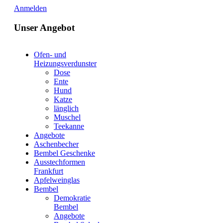
Anmelden
Unser Angebot
Ofen- und
Heizungsverdunster
Dose
Ente
Hund
Katze
länglich
Muschel
Teekanne
Angebote
Aschenbecher
Bembel Geschenke
Ausstechformen
Frankfurt
Apfelweinglas
Bembel
Demokratie
Bembel
Angebote