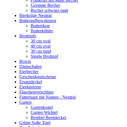
Frankfurt am Main Becher
Gerippte Becher
Becher schwarz matt
Bierkrüge Neutral
Butteraufbewahrung
Butterdose
Butterkühler
Brottöpfe
30 cm oval
40 cm oval
30 cm rund
Single Brottopf
Bowls
Dippschalen
Eierbecher
Geschenkgutscheine
Ersatzdeckel
Eierkäsform
Flaschenverschluss
Futternapf mit Namen - Neutral
Garten
Gartenkugel
Garten Wichtel
Bembel Beetstecker
Grüne Soße Topf