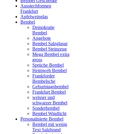
Bembel Geschenke
Ausstechformen
Frankfurt
Apfelweinglas
Bembel
Demokratie
Bembel
Angebote
Bembel Salzglasur
Bembel Steinzeug
Mega Bembel extra
gross
Sprüche Bembel
Heimweh Bembel
Frankforder
Bembelsche
Geburtstagsbembel
Frankfurt Bembel
weisser und
schwarzer Bembel
Sonderbembel
Bembel Windlicht
Personalisierte Bembel
Bembel mit wenig
Text Salzbrand