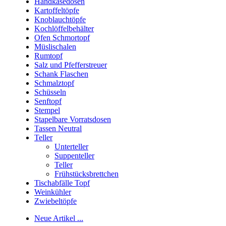
Handkäsedosen
Kartoffeltöpfe
Knoblauchtöpfe
Kochlöffelbehälter
Ofen Schmortopf
Müslischalen
Rumtopf
Salz und Pfefferstreuer
Schank Flaschen
Schmalztopf
Schüsseln
Senftopf
Stempel
Stapelbare Vorratsdosen
Tassen Neutral
Teller
Unterteller
Suppenteller
Teller
Frühstücksbrettchen
Tischabfälle Topf
Weinkühler
Zwiebeltöpfe
Neue Artikel ...