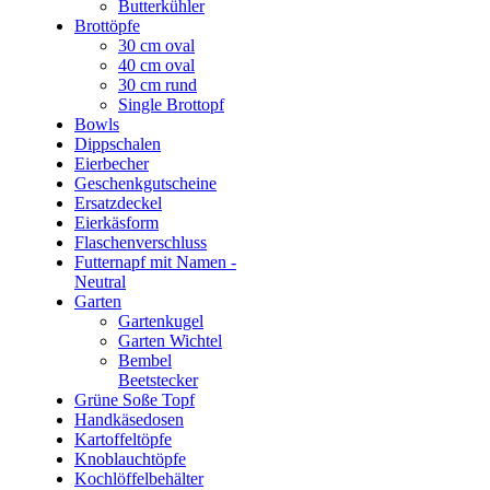
Butterkühler
Brottöpfe
30 cm oval
40 cm oval
30 cm rund
Single Brottopf
Bowls
Dippschalen
Eierbecher
Geschenkgutscheine
Ersatzdeckel
Eierkäsform
Flaschenverschluss
Futternapf mit Namen -
Neutral
Garten
Gartenkugel
Garten Wichtel
Bembel
Beetstecker
Grüne Soße Topf
Handkäsedosen
Kartoffeltöpfe
Knoblauchtöpfe
Kochlöffelbehälter