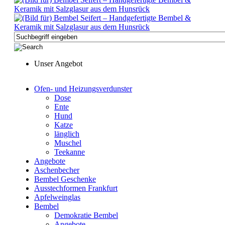
Unser Angebot
Ofen- und Heizungsverdunster
Dose
Ente
Hund
Katze
länglich
Muschel
Teekanne
Angebote
Aschenbecher
Bembel Geschenke
Ausstechformen Frankfurt
Apfelweinglas
Bembel
Demokratie Bembel
Angebote