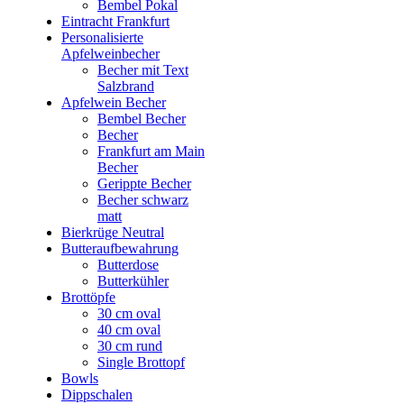
Bembel Pokal
Eintracht Frankfurt
Personalisierte
Apfelweinbecher
Becher mit Text
Salzbrand
Apfelwein Becher
Bembel Becher
Becher
Frankfurt am Main
Becher
Gerippte Becher
Becher schwarz
matt
Bierkrüge Neutral
Butteraufbewahrung
Butterdose
Butterkühler
Brottöpfe
30 cm oval
40 cm oval
30 cm rund
Single Brottopf
Bowls
Dippschalen