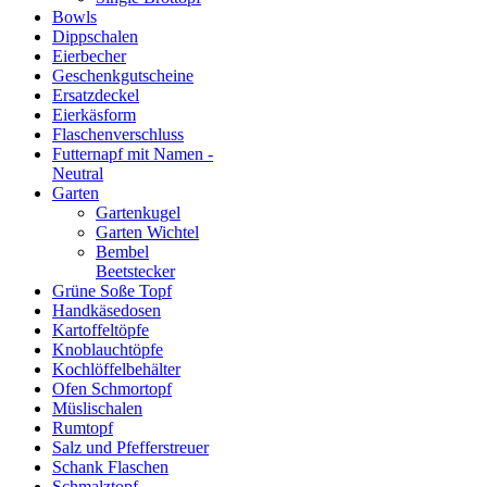
Bowls
Dippschalen
Eierbecher
Geschenkgutscheine
Ersatzdeckel
Eierkäsform
Flaschenverschluss
Futternapf mit Namen -
Neutral
Garten
Gartenkugel
Garten Wichtel
Bembel
Beetstecker
Grüne Soße Topf
Handkäsedosen
Kartoffeltöpfe
Knoblauchtöpfe
Kochlöffelbehälter
Ofen Schmortopf
Müslischalen
Rumtopf
Salz und Pfefferstreuer
Schank Flaschen
Schmalztopf