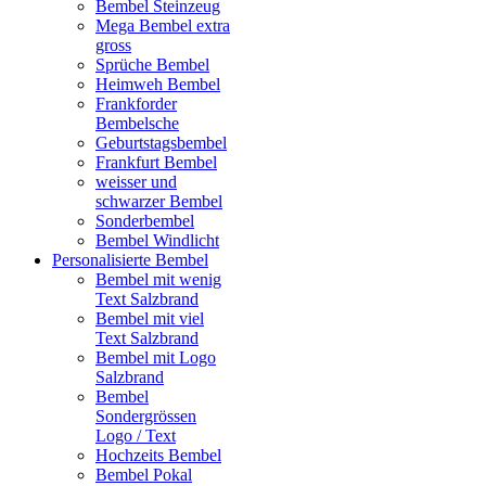
Bembel Steinzeug
Mega Bembel extra
gross
Sprüche Bembel
Heimweh Bembel
Frankforder
Bembelsche
Geburtstagsbembel
Frankfurt Bembel
weisser und
schwarzer Bembel
Sonderbembel
Bembel Windlicht
Personalisierte Bembel
Bembel mit wenig
Text Salzbrand
Bembel mit viel
Text Salzbrand
Bembel mit Logo
Salzbrand
Bembel
Sondergrössen
Logo / Text
Hochzeits Bembel
Bembel Pokal