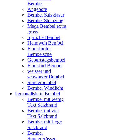
Bembel
Angebote
Bembel Salzglasur
Bembel Steinzeug
Mega Bembel extra
gross
Sprüche Bembel
Heimweh Bembel
Frankforder
Bembelsche
Geburtstagsbembel
Frankfurt Bembel
weisser und
schwarzer Bembel
Sonderbembel
Bembel Windlicht
Personalisierte Bembel
Bembel mit wenig
Text Salzbrand
Bembel mit viel
Text Salzbrand
Bembel mit Logo
Salzbrand
Bembel
Sondergrössen