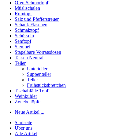
Ofen Schmortopf
Müslischalen
Rumtopf
Salz und Pfefferstreuer
Schank Flaschen
Schmalztopf
Schüsseln
Senftopf
Stempel
Stapelbare Vorratsdosen
Tassen Neutral
Teller
Unterteller
Suppenteller
Teller
Frühstücksbrettchen
Tischabfälle Topf
Weinkühler
Zwiebeltöpfe
Neue Artikel ...
Startseite
Über uns
Alle Artikel