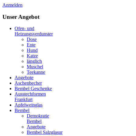
Anmelden
Unser Angebot
Ofen- und
Heizungsverdunster
Dose
Ente
Hund
Katze
länglich
Muschel
Teekanne
Angebote
Aschenbecher
Bembel Geschenke
Ausstechformen
Frankfurt
Apfelweinglas
Bembel
Demokratie
Bembel
Angebote
Bembel Salzglasur