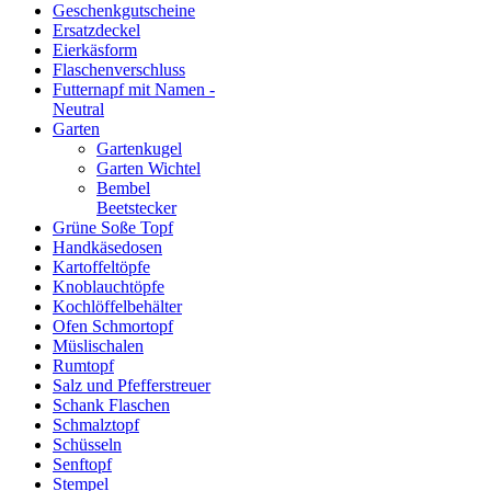
Geschenkgutscheine
Ersatzdeckel
Eierkäsform
Flaschenverschluss
Futternapf mit Namen -
Neutral
Garten
Gartenkugel
Garten Wichtel
Bembel
Beetstecker
Grüne Soße Topf
Handkäsedosen
Kartoffeltöpfe
Knoblauchtöpfe
Kochlöffelbehälter
Ofen Schmortopf
Müslischalen
Rumtopf
Salz und Pfefferstreuer
Schank Flaschen
Schmalztopf
Schüsseln
Senftopf
Stempel