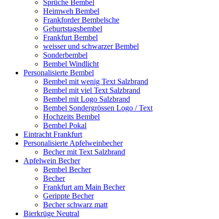
Sprüche Bembel
Heimweh Bembel
Frankforder Bembelsche
Geburtstagsbembel
Frankfurt Bembel
weisser und schwarzer Bembel
Sonderbembel
Bembel Windlicht
Personalisierte Bembel
Bembel mit wenig Text Salzbrand
Bembel mit viel Text Salzbrand
Bembel mit Logo Salzbrand
Bembel Sondergrössen Logo / Text
Hochzeits Bembel
Bembel Pokal
Eintracht Frankfurt
Personalisierte Apfelweinbecher
Becher mit Text Salzbrand
Apfelwein Becher
Bembel Becher
Becher
Frankfurt am Main Becher
Gerippte Becher
Becher schwarz matt
Bierkrüge Neutral