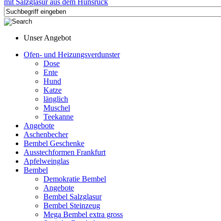
Unser Angebot
Ofen- und Heizungsverdunster
Dose
Ente
Hund
Katze
länglich
Muschel
Teekanne
Angebote
Aschenbecher
Bembel Geschenke
Ausstechformen Frankfurt
Apfelweinglas
Bembel
Demokratie Bembel
Angebote
Bembel Salzglasur
Bembel Steinzeug
Mega Bembel extra gross