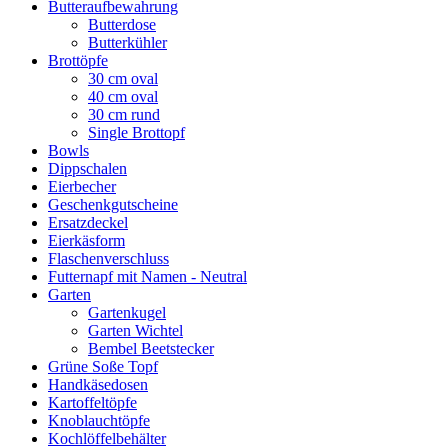
Butteraufbewahrung
Butterdose
Butterkühler
Brottöpfe
30 cm oval
40 cm oval
30 cm rund
Single Brottopf
Bowls
Dippschalen
Eierbecher
Geschenkgutscheine
Ersatzdeckel
Eierkäsform
Flaschenverschluss
Futternapf mit Namen - Neutral
Garten
Gartenkugel
Garten Wichtel
Bembel Beetstecker
Grüne Soße Topf
Handkäsedosen
Kartoffeltöpfe
Knoblauchtöpfe
Kochlöffelbehälter