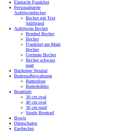
Eintracht Frankfurt
Personalisierte
Apfelweinbecher
Becher mit Text
Salzbrand
Apfelwein Becher
Bembel Becher
Becher
Frankfurt am Main
Becher
Gerippte Becher
Becher schwarz
matt
Bierkrüge Neutral
Butteraufbewahrung
Butterdose
Butterkühler
Brottöpfe
30 cm oval
40 cm oval
30 cm rund
Single Brottopf
Bowls
Dippschalen
Eierbecher