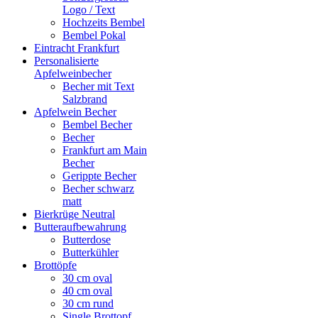
Logo / Text
Hochzeits Bembel
Bembel Pokal
Eintracht Frankfurt
Personalisierte
Apfelweinbecher
Becher mit Text
Salzbrand
Apfelwein Becher
Bembel Becher
Becher
Frankfurt am Main
Becher
Gerippte Becher
Becher schwarz
matt
Bierkrüge Neutral
Butteraufbewahrung
Butterdose
Butterkühler
Brottöpfe
30 cm oval
40 cm oval
30 cm rund
Single Brottopf