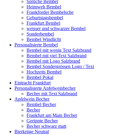
Sprüche Bembel
Heimweh Bembel
Frankforder Bembelsche
Geburtstagsbembel
Frankfurt Bembel
weisser und schwarzer Bembel
Sonderbembel
Bembel Windlicht
Personalisierte Bembel
Bembel mit wenig Text Salzbrand
Bembel mit viel Text Salzbrand
Bembel mit Logo Salzbrand
Bembel Sondergrössen Logo / Text
Hochzeits Bembel
Bembel Pokal
Eintracht Frankfurt
Personalisierte Apfelweinbecher
Becher mit Text Salzbrand
Apfelwein Becher
Bembel Becher
Becher
Frankfurt am Main Becher
Gerippte Becher
Becher schwarz matt
Bierkrüge Neutral