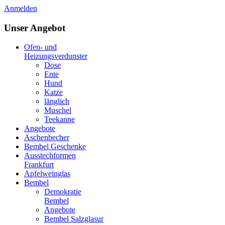
Anmelden
Unser Angebot
Ofen- und
Heizungsverdunster
Dose
Ente
Hund
Katze
länglich
Muschel
Teekanne
Angebote
Aschenbecher
Bembel Geschenke
Ausstechformen
Frankfurt
Apfelweinglas
Bembel
Demokratie
Bembel
Angebote
Bembel Salzglasur