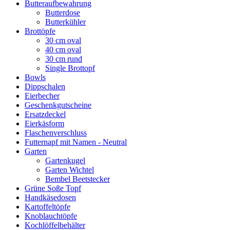
Butteraufbewahrung
Butterdose
Butterkühler
Brottöpfe
30 cm oval
40 cm oval
30 cm rund
Single Brottopf
Bowls
Dippschalen
Eierbecher
Geschenkgutscheine
Ersatzdeckel
Eierkäsform
Flaschenverschluss
Futternapf mit Namen - Neutral
Garten
Gartenkugel
Garten Wichtel
Bembel Beetstecker
Grüne Soße Topf
Handkäsedosen
Kartoffeltöpfe
Knoblauchtöpfe
Kochlöffelbehälter