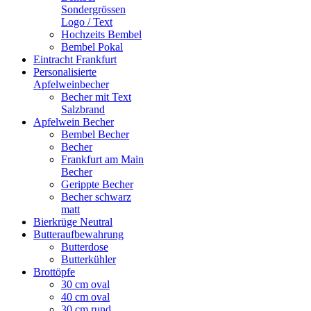
Sondergrössen
Logo / Text
Hochzeits Bembel
Bembel Pokal
Eintracht Frankfurt
Personalisierte
Apfelweinbecher
Becher mit Text
Salzbrand
Apfelwein Becher
Bembel Becher
Becher
Frankfurt am Main
Becher
Gerippte Becher
Becher schwarz
matt
Bierkrüge Neutral
Butteraufbewahrung
Butterdose
Butterkühler
Brottöpfe
30 cm oval
40 cm oval
30 cm rund