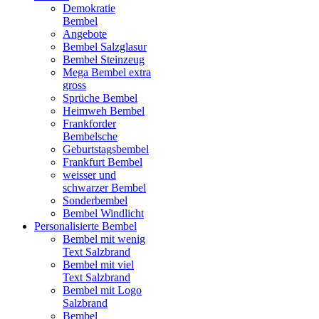
Demokratie
Bembel
Angebote
Bembel Salzglasur
Bembel Steinzeug
Mega Bembel extra
gross
Sprüche Bembel
Heimweh Bembel
Frankforder
Bembelsche
Geburtstagsbembel
Frankfurt Bembel
weisser und
schwarzer Bembel
Sonderbembel
Bembel Windlicht
Personalisierte Bembel
Bembel mit wenig
Text Salzbrand
Bembel mit viel
Text Salzbrand
Bembel mit Logo
Salzbrand
Bembel