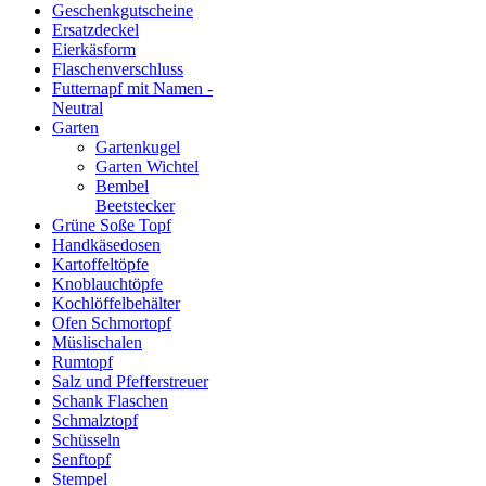
Geschenkgutscheine
Ersatzdeckel
Eierkäsform
Flaschenverschluss
Futternapf mit Namen -
Neutral
Garten
Gartenkugel
Garten Wichtel
Bembel
Beetstecker
Grüne Soße Topf
Handkäsedosen
Kartoffeltöpfe
Knoblauchtöpfe
Kochlöffelbehälter
Ofen Schmortopf
Müslischalen
Rumtopf
Salz und Pfefferstreuer
Schank Flaschen
Schmalztopf
Schüsseln
Senftopf
Stempel