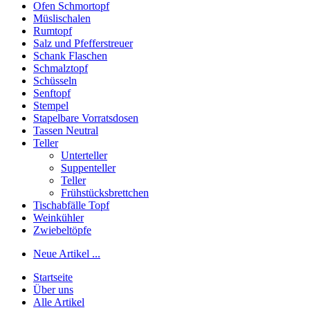
Ofen Schmortopf
Müslischalen
Rumtopf
Salz und Pfefferstreuer
Schank Flaschen
Schmalztopf
Schüsseln
Senftopf
Stempel
Stapelbare Vorratsdosen
Tassen Neutral
Teller
Unterteller
Suppenteller
Teller
Frühstücksbrettchen
Tischabfälle Topf
Weinkühler
Zwiebeltöpfe
Neue Artikel ...
Startseite
Über uns
Alle Artikel