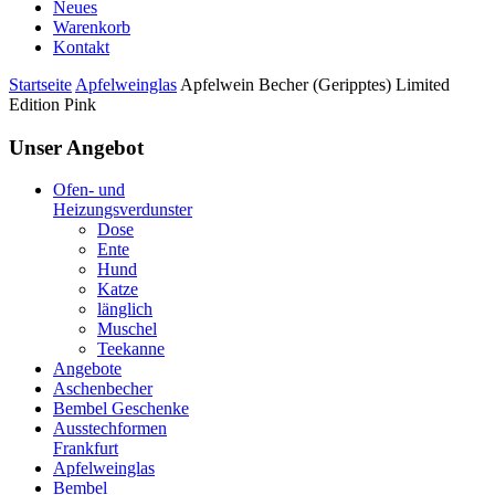
Neues
Warenkorb
Kontakt
Startseite
Apfelweinglas
Apfelwein Becher (Geripptes) Limited
Edition Pink
Unser Angebot
Ofen- und
Heizungsverdunster
Dose
Ente
Hund
Katze
länglich
Muschel
Teekanne
Angebote
Aschenbecher
Bembel Geschenke
Ausstechformen
Frankfurt
Apfelweinglas
Bembel