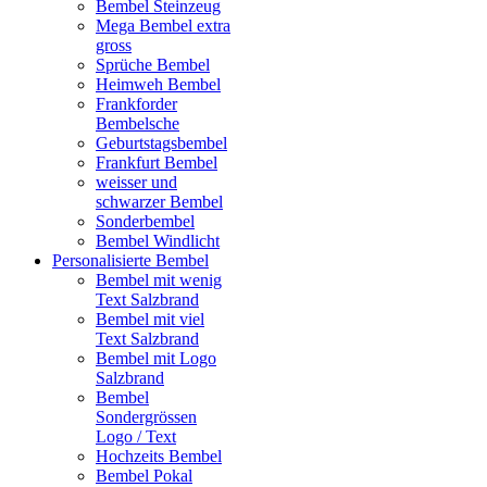
Bembel Steinzeug
Mega Bembel extra
gross
Sprüche Bembel
Heimweh Bembel
Frankforder
Bembelsche
Geburtstagsbembel
Frankfurt Bembel
weisser und
schwarzer Bembel
Sonderbembel
Bembel Windlicht
Personalisierte Bembel
Bembel mit wenig
Text Salzbrand
Bembel mit viel
Text Salzbrand
Bembel mit Logo
Salzbrand
Bembel
Sondergrössen
Logo / Text
Hochzeits Bembel
Bembel Pokal