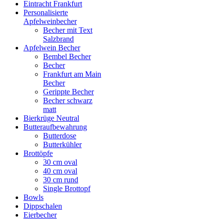
Eintracht Frankfurt
Personalisierte
Apfelweinbecher
Becher mit Text
Salzbrand
Apfelwein Becher
Bembel Becher
Becher
Frankfurt am Main
Becher
Gerippte Becher
Becher schwarz
matt
Bierkrüge Neutral
Butteraufbewahrung
Butterdose
Butterkühler
Brottöpfe
30 cm oval
40 cm oval
30 cm rund
Single Brottopf
Bowls
Dippschalen
Eierbecher