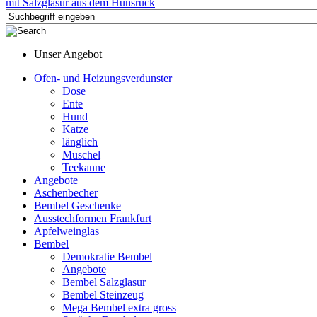
Unser Angebot
Ofen- und Heizungsverdunster
Dose
Ente
Hund
Katze
länglich
Muschel
Teekanne
Angebote
Aschenbecher
Bembel Geschenke
Ausstechformen Frankfurt
Apfelweinglas
Bembel
Demokratie Bembel
Angebote
Bembel Salzglasur
Bembel Steinzeug
Mega Bembel extra gross