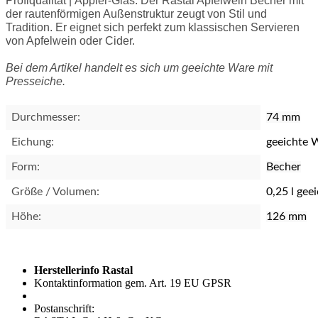
Profiqualität | Äppler-Glas. Der Rastal Apfelwein Becher mit
der rautenförmigen Außenstruktur zeugt von Stil und
Tradition. Er eignet sich perfekt zum klassischen Servieren
von Apfelwein oder Cider.
Bei dem Artikel handelt es sich um geeichte Ware mit
Presseiche.
Durchmesser:
74 mm
Eichung:
geeichte 
Form:
Becher
Größe / Volumen:
0,25 l gee
Höhe:
126 mm
Herstellerinfo Rastal
Kontaktinformation gem. Art. 19 EU GPSR
Postanschrift: