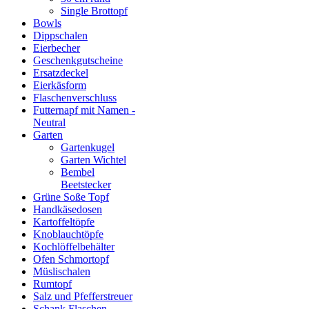
Single Brottopf
Bowls
Dippschalen
Eierbecher
Geschenkgutscheine
Ersatzdeckel
Eierkäsform
Flaschenverschluss
Futternapf mit Namen -
Neutral
Garten
Gartenkugel
Garten Wichtel
Bembel
Beetstecker
Grüne Soße Topf
Handkäsedosen
Kartoffeltöpfe
Knoblauchtöpfe
Kochlöffelbehälter
Ofen Schmortopf
Müslischalen
Rumtopf
Salz und Pfefferstreuer
Schank Flaschen