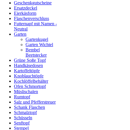
Geschenkgutscheine
Ersatzdeckel
Eierkäsform
Flaschenverschluss
Futternapf mit Namen -
Neutral
Garten
Gartenkugel
Garten Wichtel
Bembel
Beetstecker
Grüne Soße Topf
Handkäsedosen
Kartoffeltöpfe
Knoblauchtöpfe
Kochlöffelbehälter
Ofen Schmortopf
Müslischalen
Rumtopf
Salz und Pfefferstreuer
Schank Flaschen
Schmalztopf
Schüsseln
Senftopf
Stempel