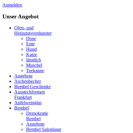
Anmelden
Unser Angebot
Ofen- und
Heizungsverdunster
Dose
Ente
Hund
Katze
länglich
Muschel
Teekanne
Angebote
Aschenbecher
Bembel Geschenke
Ausstechformen
Frankfurt
Apfelweinglas
Bembel
Demokratie
Bembel
Angebote
Bembel Salzglasur