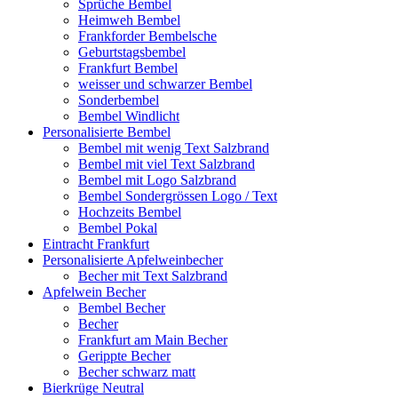
Sprüche Bembel
Heimweh Bembel
Frankforder Bembelsche
Geburtstagsbembel
Frankfurt Bembel
weisser und schwarzer Bembel
Sonderbembel
Bembel Windlicht
Personalisierte Bembel
Bembel mit wenig Text Salzbrand
Bembel mit viel Text Salzbrand
Bembel mit Logo Salzbrand
Bembel Sondergrössen Logo / Text
Hochzeits Bembel
Bembel Pokal
Eintracht Frankfurt
Personalisierte Apfelweinbecher
Becher mit Text Salzbrand
Apfelwein Becher
Bembel Becher
Becher
Frankfurt am Main Becher
Gerippte Becher
Becher schwarz matt
Bierkrüge Neutral