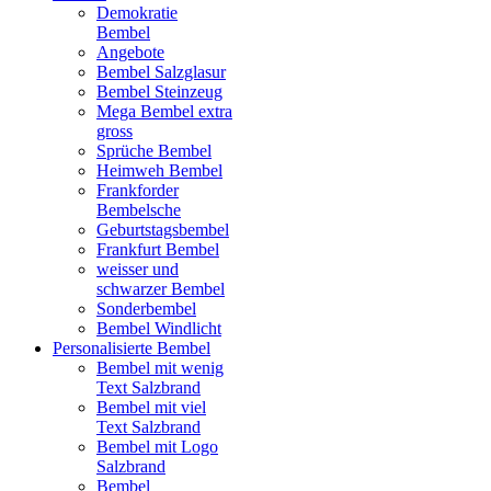
Demokratie
Bembel
Angebote
Bembel Salzglasur
Bembel Steinzeug
Mega Bembel extra
gross
Sprüche Bembel
Heimweh Bembel
Frankforder
Bembelsche
Geburtstagsbembel
Frankfurt Bembel
weisser und
schwarzer Bembel
Sonderbembel
Bembel Windlicht
Personalisierte Bembel
Bembel mit wenig
Text Salzbrand
Bembel mit viel
Text Salzbrand
Bembel mit Logo
Salzbrand
Bembel