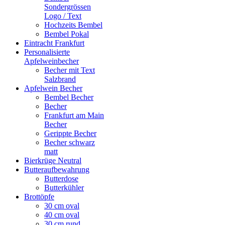
Sondergrössen
Logo / Text
Hochzeits Bembel
Bembel Pokal
Eintracht Frankfurt
Personalisierte
Apfelweinbecher
Becher mit Text
Salzbrand
Apfelwein Becher
Bembel Becher
Becher
Frankfurt am Main
Becher
Gerippte Becher
Becher schwarz
matt
Bierkrüge Neutral
Butteraufbewahrung
Butterdose
Butterkühler
Brottöpfe
30 cm oval
40 cm oval
30 cm rund