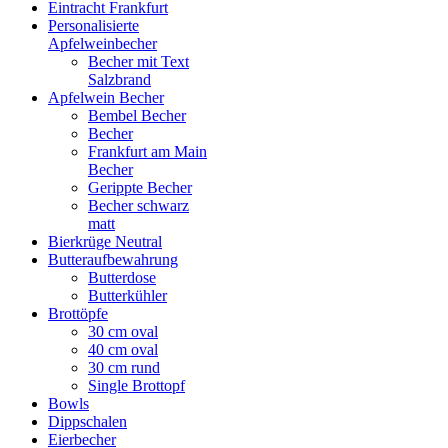
Eintracht Frankfurt
Personalisierte
Apfelweinbecher
Becher mit Text
Salzbrand
Apfelwein Becher
Bembel Becher
Becher
Frankfurt am Main
Becher
Gerippte Becher
Becher schwarz
matt
Bierkrüge Neutral
Butteraufbewahrung
Butterdose
Butterkühler
Brottöpfe
30 cm oval
40 cm oval
30 cm rund
Single Brottopf
Bowls
Dippschalen
Eierbecher