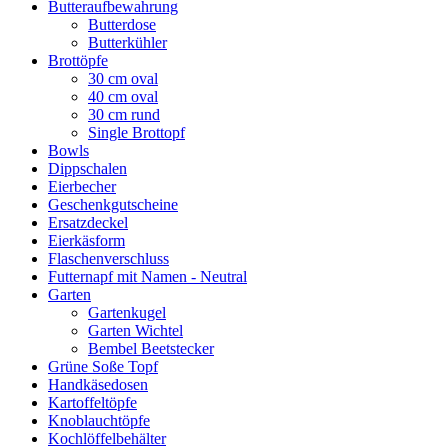
Butteraufbewahrung
Butterdose
Butterkühler
Brottöpfe
30 cm oval
40 cm oval
30 cm rund
Single Brottopf
Bowls
Dippschalen
Eierbecher
Geschenkgutscheine
Ersatzdeckel
Eierkäsform
Flaschenverschluss
Futternapf mit Namen - Neutral
Garten
Gartenkugel
Garten Wichtel
Bembel Beetstecker
Grüne Soße Topf
Handkäsedosen
Kartoffeltöpfe
Knoblauchtöpfe
Kochlöffelbehälter