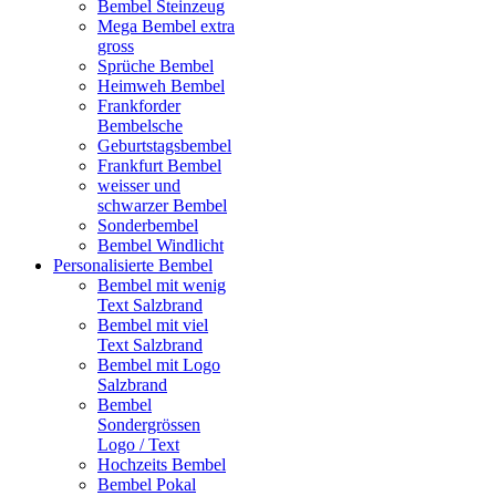
Bembel Steinzeug
Mega Bembel extra
gross
Sprüche Bembel
Heimweh Bembel
Frankforder
Bembelsche
Geburtstagsbembel
Frankfurt Bembel
weisser und
schwarzer Bembel
Sonderbembel
Bembel Windlicht
Personalisierte Bembel
Bembel mit wenig
Text Salzbrand
Bembel mit viel
Text Salzbrand
Bembel mit Logo
Salzbrand
Bembel
Sondergrössen
Logo / Text
Hochzeits Bembel
Bembel Pokal