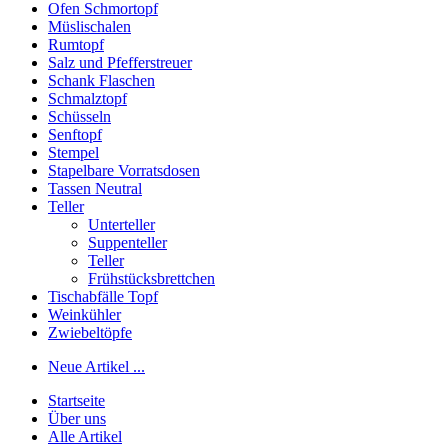
Ofen Schmortopf
Müslischalen
Rumtopf
Salz und Pfefferstreuer
Schank Flaschen
Schmalztopf
Schüsseln
Senftopf
Stempel
Stapelbare Vorratsdosen
Tassen Neutral
Teller
Unterteller
Suppenteller
Teller
Frühstücksbrettchen
Tischabfälle Topf
Weinkühler
Zwiebeltöpfe
Neue Artikel ...
Startseite
Über uns
Alle Artikel