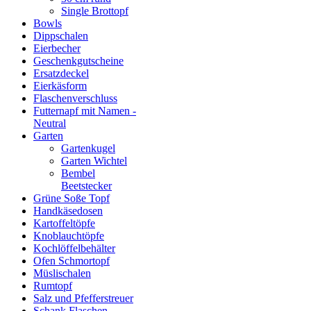
Single Brottopf
Bowls
Dippschalen
Eierbecher
Geschenkgutscheine
Ersatzdeckel
Eierkäsform
Flaschenverschluss
Futternapf mit Namen -
Neutral
Garten
Gartenkugel
Garten Wichtel
Bembel
Beetstecker
Grüne Soße Topf
Handkäsedosen
Kartoffeltöpfe
Knoblauchtöpfe
Kochlöffelbehälter
Ofen Schmortopf
Müslischalen
Rumtopf
Salz und Pfefferstreuer
Schank Flaschen