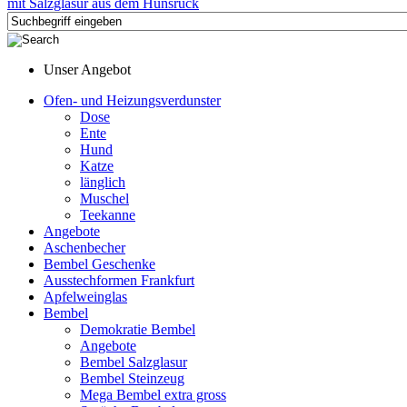
Unser Angebot
Ofen- und Heizungsverdunster
Dose
Ente
Hund
Katze
länglich
Muschel
Teekanne
Angebote
Aschenbecher
Bembel Geschenke
Ausstechformen Frankfurt
Apfelweinglas
Bembel
Demokratie Bembel
Angebote
Bembel Salzglasur
Bembel Steinzeug
Mega Bembel extra gross