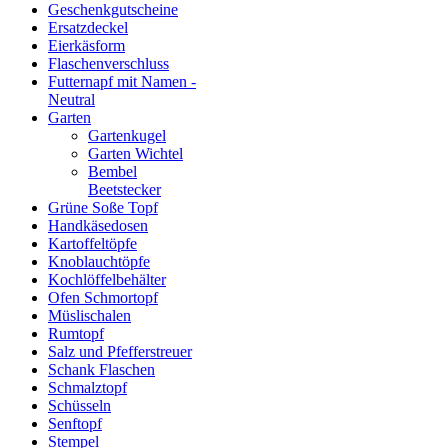
Geschenkgutscheine
Ersatzdeckel
Eierkäsform
Flaschenverschluss
Futternapf mit Namen -
Neutral
Garten
Gartenkugel
Garten Wichtel
Bembel
Beetstecker
Grüne Soße Topf
Handkäsedosen
Kartoffeltöpfe
Knoblauchtöpfe
Kochlöffelbehälter
Ofen Schmortopf
Müslischalen
Rumtopf
Salz und Pfefferstreuer
Schank Flaschen
Schmalztopf
Schüsseln
Senftopf
Stempel