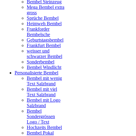
Bembel Steinzeug
Mega Bembel extra
gross
Sprüche Bembel
Heimweh Bembel
Frankforder
Bembelsche
Geburtstagsbembel
Frankfurt Bembel
weisser und
schwarzer Bembel
Sonderbembel
Bembel Windlicht
Personalisierte Bembel
Bembel mit wenig
Text Salzbrand
Bembel mit viel
Text Salzbrand
Bembel mit Logo
Salzbrand
Bembel
Sondergrössen
Logo / Text
Hochzeits Bembel
Bembel Pokal