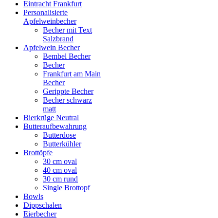
Eintracht Frankfurt
Personalisierte
Apfelweinbecher
Becher mit Text
Salzbrand
Apfelwein Becher
Bembel Becher
Becher
Frankfurt am Main
Becher
Gerippte Becher
Becher schwarz
matt
Bierkrüge Neutral
Butteraufbewahrung
Butterdose
Butterkühler
Brottöpfe
30 cm oval
40 cm oval
30 cm rund
Single Brottopf
Bowls
Dippschalen
Eierbecher