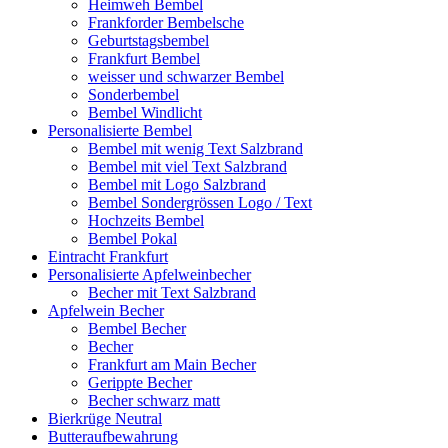
Heimweh Bembel
Frankforder Bembelsche
Geburtstagsbembel
Frankfurt Bembel
weisser und schwarzer Bembel
Sonderbembel
Bembel Windlicht
Personalisierte Bembel
Bembel mit wenig Text Salzbrand
Bembel mit viel Text Salzbrand
Bembel mit Logo Salzbrand
Bembel Sondergrössen Logo / Text
Hochzeits Bembel
Bembel Pokal
Eintracht Frankfurt
Personalisierte Apfelweinbecher
Becher mit Text Salzbrand
Apfelwein Becher
Bembel Becher
Becher
Frankfurt am Main Becher
Gerippte Becher
Becher schwarz matt
Bierkrüge Neutral
Butteraufbewahrung