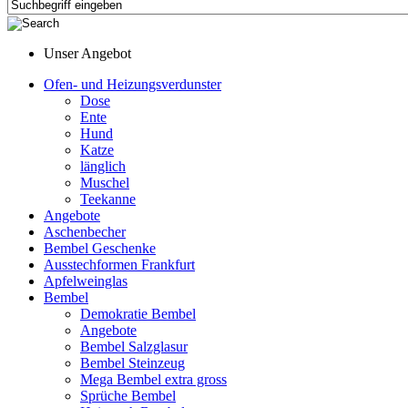
Unser Angebot
Ofen- und Heizungsverdunster
Dose
Ente
Hund
Katze
länglich
Muschel
Teekanne
Angebote
Aschenbecher
Bembel Geschenke
Ausstechformen Frankfurt
Apfelweinglas
Bembel
Demokratie Bembel
Angebote
Bembel Salzglasur
Bembel Steinzeug
Mega Bembel extra gross
Sprüche Bembel